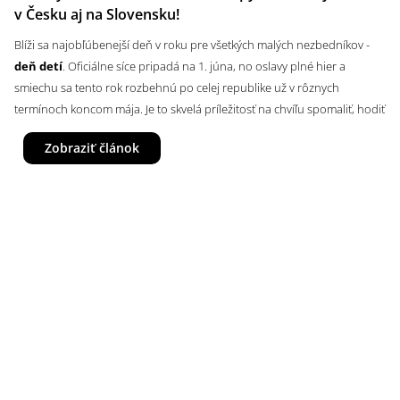
v Česku aj na Slovensku!
Blíži sa najobľúbenejší deň v roku pre všetkých malých nezbedníkov -
deň detí
. Oficiálne síce pripadá na 1. júna, no oslavy plné hier a
smiechu sa tento rok rozbehnú po celej republike už v rôznych
termínoch koncom mája. Je to skvelá príležitosť na chvíľu spomaliť, hodiť
každodenné starosti za hlavu a užiť si spoločný čas trochu inak, než
Zobraziť článok
sme zvyknutí v bežnom kolotoči povinností. Pretože si každé dieťa
zaslúži vyrastať v mieri a radosti, je tento sviatok už od roku 1950
krásnou pripomienkou toho, aké dôležité je vytvárať im šťastné
spomienky a chrániť ich bezpečie.
Premýšľaš,
kam s deťmi
tento rok vyraziť? Máme pre teba poriadnu
nádielku inšpirácie! Preskúmali sme tie najzaujímavejšie
aktivity s
deťmi
od Prahy a Brna až po slovenské Košice, či už hľadáš
dobrodružstvo v zoo, interaktívne vedecké centrá alebo napríklad
stretnutie s rytiermi na hrade. A pretože vieme, že výlet s celou rodinou
si vyžaduje aj trochu tej „organizačnej mágie“, poradíme ti, ako sa
pripraviť, aby vás nezaskočilo nečakané nachladnutie ani ostré slniečko.
Pohodlne sa usaď a naplánuj si s nami nezabudnuteľný zážitok.