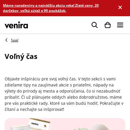
Prejsť
Máme narodeniny a najväčšiu akciu roka! Zlaté ceny, 20
na
darčekov, veľkú súťaž o 90 poukážok.
obsah
Hľadať
Voľný čas
Objavte inšpiráciu pre svoj voľný čas. V tejto sekcii s vami
zdieľame tipy na zaujímavé akcie s priateľmi, nápady na
výlety do prírody aj mesta a odporúčania, čo si nezabudnúť
pribaliť. Či už plánujete oddych alebo dobrodružstvo, máme
pre vás praktické rady, ktoré sa vám budú hodiť. Pokračujte v
čítaní a nechajte sa inšpirovať!
V
ý