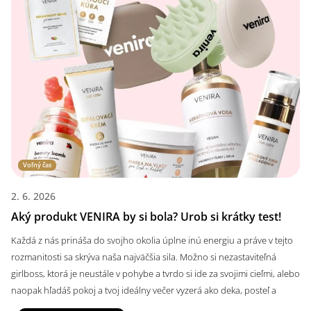
p
i
s
č
l
á
n
k
o
v
Voľný čas
2. 6. 2026
Aký produkt VENIRA by si bola? Urob si krátky test!
Každá z nás prináša do svojho okolia úplne inú energiu a práve v tejto
rozmanitosti sa skrýva naša najväčšia sila. Možno si nezastaviteľná
girlboss, ktorá je neustále v pohybe a tvrdo si ide za svojimi cieľmi, alebo
naopak hľadáš pokoj a tvoj ideálny večer vyzerá ako deka, posteľ a
pohoda pri Netflixe. Či už žiariš energiou hneď od rána alebo si skôr