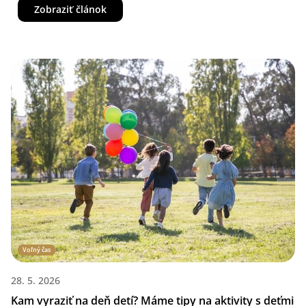
Zobraziť článok
zaručený pohodák, tvoja aura ťa vždy prezradí.
Pripravili sme pre teba krátky
zábavný test
, ktorý ti pomôže odhaliť tvoj
aktuálny vibe a zistiť, čo v tvojom živote práve teraz hrá hlavnú rolu.
Odpovedz si na pár otázok a zisti, ktorý VENIRA produkt ťa vystihuje
najviac. Si skôr pokojná duša, neriadená strela, beauty queen alebo
totálna girlboss? Poď to zistiť.
TEST: Poďme na to!
Prečo sme vybrali práve tieto produkty?
Ďalšie 4 tipy od VENIRY: Nenašla si sa ani v jednom? Tak
skús toto!
FAQ
Voľný čas
28. 5. 2026
Kam vyraziť na deň detí? Máme tipy na aktivity s deťmi