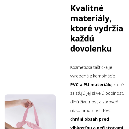
Kvalitné
materiály,
ktoré vydržia
každú
dovolenku
Kozmetická taštička je
vyrobená z kombinácie
PVC a PU materiálu
, ktoré
zaisťujú jej skvelú odolnosť,
dlhú životnosť a zároveň
nízku hmotnosť. PVC
c
hráni obsah pred
vlhkosťou a nečistotami
,