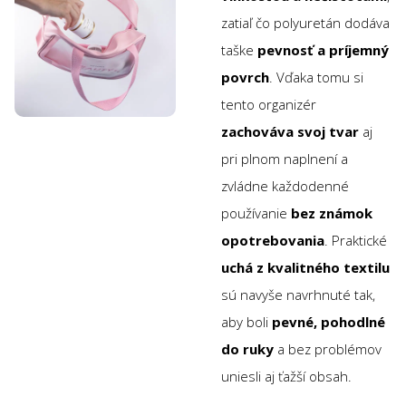
zatiaľ čo polyuretán dodáva
taške
pevnosť a príjemný
povrch
. Vďaka tomu si
tento organizér
zachováva svoj tvar
aj
pri plnom naplnení a
zvládne každodenné
používanie
bez známok
opotrebovania
. Praktické
uchá z kvalitného textilu
sú navyše navrhnuté tak,
aby boli
pevné, pohodlné
do ruky
a bez problémov
uniesli aj ťažší obsah.