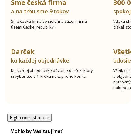
Sme česká firma
300 00
a na trhu sme 9 rokov
spokojn
Sme česká firma so sídlom a zázemím na
Vďaka skve
území Českej republiky.
získali stov
Darček
Všetk
ku každej objednávke
odosiel
Ku každej objednávke dávame darček, ktorý
Všetky prod
si vyberiete v 1. kroku nákupného košíka.
a objednávk
pracovný de
nákupe nad 
High-contrast mode
Mohlo by Vás zaujímať