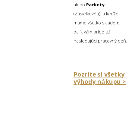
alebo
Packety
(Zásielkovňa), a keďže
máme všetko skladom,
balík vám príde už
nasledujúci pracovný deň.
Pozrite si všetky
výhody nákupu >