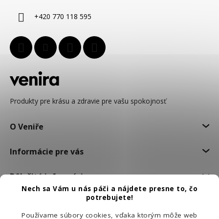
i
+420 770 118 595
e
Produkty pre krásu a zdravie pre vašu spokojnosť
O Veniře
Informácie pre vás
Dôležité informácie
Nech sa Vám u nás páči a nájdete presne to, čo
potrebujete!
Používame súbory cookies, vďaka ktorým môže web