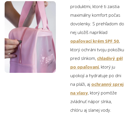
produktmi, ktoré ti zaistia
maximálny komfort počas
dovolenky. S prehľadom do
nej uložíš napríklad
opaľovací krém SPF 50
,
ktorý ochráni tvoju pokožku
pred slnkom,
chladivý gél
po opaľovaní
, ktorý ju
upokojí a hydratuje po dni
na pláži, aj
ochranný sprej
na vlasy
, ktorý pomôže
zvládnuť nápor slnka,
chlóru aj slanej vody.