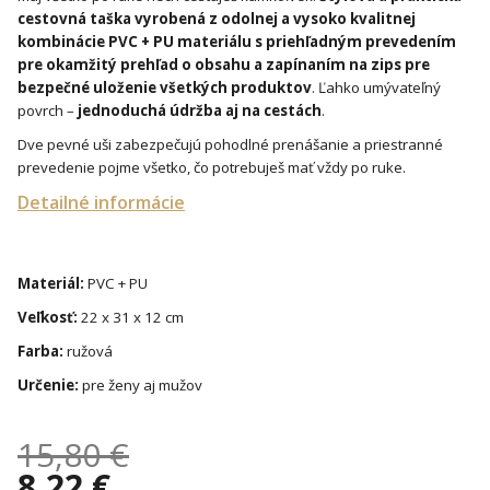
cestovná taška vyrobená z odolnej a vysoko kvalitnej
kombinácie PVC + PU materiálu s priehľadným prevedením
pre okamžitý prehľad o obsahu a zapínaním na zips pre
bezpečné uloženie všetkých produktov
. Ľahko umývateľný
povrch –
jednoduchá údržba aj na cestách
.
Dve pevné uši zabezpečujú pohodlné prenášanie a priestranné
prevedenie pojme všetko, čo potrebuješ mať vždy po ruke.
Detailné informácie
Materiál:
PVC + PU
Veľkosť:
22 x 31 x 12 cm
Farba:
ružová
Určenie:
pre ženy aj mužov
15,80 €
8,22 €