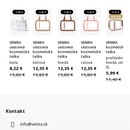
- 7,58 €
- 3,45 €
- 3,45 €
- 3,45 €
- 5,41 €
Novinka
VENIRA
VENIRA
VENIRA
VENIRA
VENIRA
cestovná
cestovná
cestovná
cestovná
kozmetická
kozmetická
kozmetická
kozmetická
kozmetická
taška
taška
taška
taška
taška
priehľadná,
biela
béžová
hnedá
ružová
hnedá, veľ.
XL
8,22 €
12,35 €
12,35 €
12,35 €
5,99 €
15,80 €
15,80 €
15,80 €
15,80 €
11,40 €
Z
á
Kontakt
p
ä
info
@
venira.sk
t