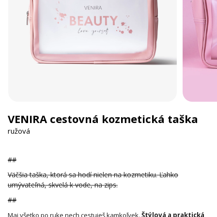
VENIRA cestovná kozmetická taška
ružová
##
Väčšia taška, ktorá sa hodí nielen na kozmetiku. Ľahko
umývateľná, skvelá k vode, na zips.
##
Maj všetko po ruke nech cestuješ kamkoľvek.
Štýlová a praktická