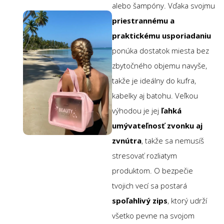
alebo šampóny. Vďaka svojmu
priestrannému a
praktickému usporiadaniu
ponúka dostatok miesta bez
zbytočného objemu navyše,
takže je ideálny do kufra,
kabelky aj batohu. Veľkou
výhodou je jej
ľahká
umývateľnosť zvonku aj
zvnútra
, takže sa nemusíš
stresovať rozliatym
produktom. O bezpečie
tvojich vecí sa postará
spoľahlivý zips
, ktorý udrží
všetko pevne na svojom