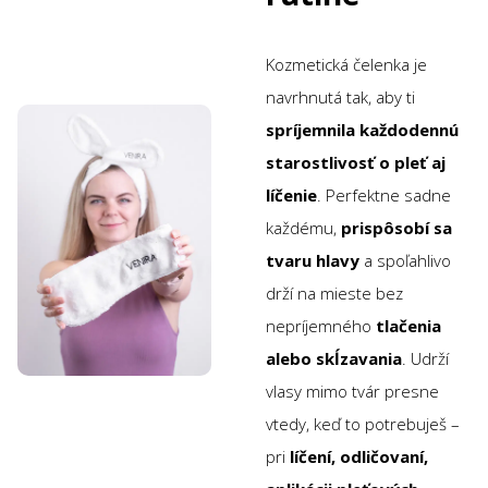
Kozmetická čelenka je
navrhnutá tak, aby ti
spríjemnila každodennú
starostlivosť o pleť aj
líčenie
. Perfektne sadne
každému,
prispôsobí sa
tvaru hlavy
a spoľahlivo
drží na mieste bez
nepríjemného
tlačenia
alebo skĺzavania
. Udrží
vlasy mimo tvár presne
vtedy, keď to potrebuješ –
pri
líčení, odličovaní,