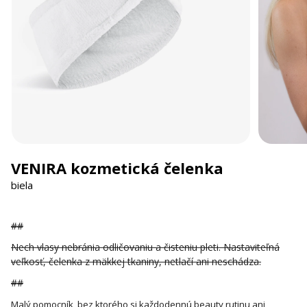
VENIRA kozmetická čelenka
biela
##
Nech vlasy nebránia odličovaniu a čisteniu pleti. Nastaviteľná
veľkosť, čelenka z mäkkej tkaniny, netlačí ani neschádza.
##
Malý pomocník, bez ktorého si každodennú beauty rutinu ani