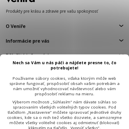
Produkty pre krásu a zdravie pre vašu spokojnosť
O Veniře
Informácie pre vás
Dôležité informácie
Nech sa Vám u nás páči a nájdete presne to, čo
potrebujete!
Používame súbory cookies, vďaka ktorým môže web
správne fungovať, prispôsobiť obsah vašim potrebám a
nám umožniť vyhodnocovať návštevnosť alebo vám
prispôsobiť reklamu na mieru.
Výberom možnosti „Súhlasím“ nám dávate súhlas so
spracovaním všetkých voliteľných typov cookies. Pod
tlačidlom „Nastavenie“ môžete spravovať jednotlivé druhy
cookies, kde sa o nich tiež všetko dozviete, a samozrejme
môžete všetky voliteľné cookies aj odmietnuť (blokovať)
kliknutím na tlačidlo „Vypnúť všetko“.