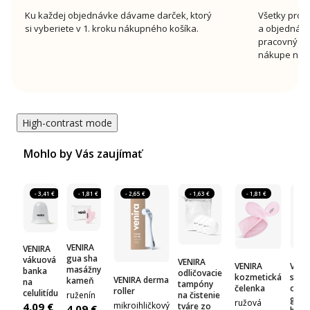
Ku každej objednávke dávame darček, ktorý
Všetky prod
si vyberiete v 1. kroku nákupného košíka.
a objednávk
pracovný de
nákupe nad 
High-contrast mode
Mohlo by Vás zaujímať
- 3,41 €
- 1,81 €
- 2,65 €
- 1,63 €
- 1,81 €
- 4
VENIRA
VENIRA
gua sha
vákuová
VENIRA
VENIRA
VENI
masážny
banka
odličovacie
kozmetická
sada
VENIRA derma
kameň
na
tampóny
čelenka
odpo
roller
celulitídu
ruženín
na čistenie
gúm 
ružová
4,09 €
mikroihličkový
tváre zo
4,09 €