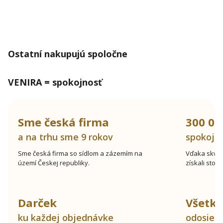
Ostatní nakupujú spoločne
VENIRA = spokojnosť
Sme česká firma
300 00
a na trhu sme 9 rokov
spokojn
Sme česká firma so sídlom a zázemím na
Vďaka skve
území Českej republiky.
získali stov
Darček
Všetk
ku každej objednávke
odosiel