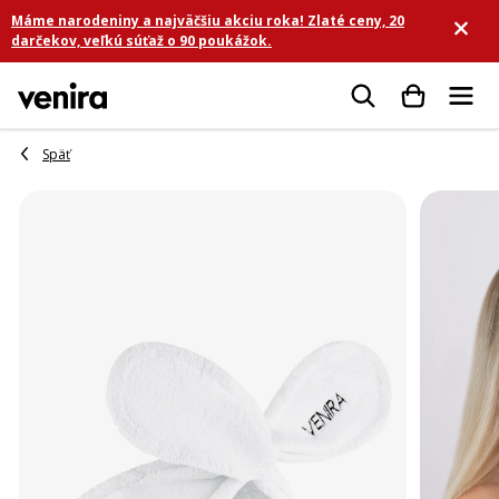
Prejsť
Máme narodeniny a najväčšiu akciu roka! Zlaté ceny, 20
na
darčekov, veľkú súťaž o 90 poukážok.
obsah
Hľadať