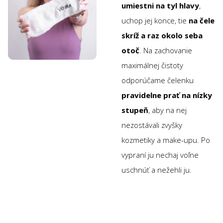
umiestni na tyl hlavy
,
uchop jej konce, tie
na čele
skríž a raz okolo seba
otoč
. Na zachovanie
maximálnej čistoty
odporúčame čelenku
pravidelne prať
na nízky
stupeň
, aby na nej
nezostávali zvyšky
kozmetiky a make-upu. Po
vypraní ju nechaj voľne
uschnúť a nežehli ju.