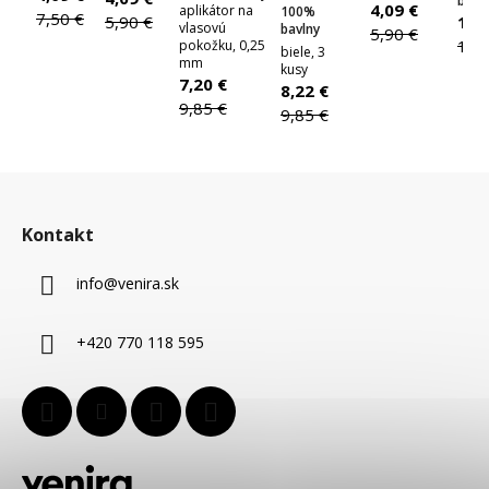
boot
4,09 €
aplikátor na
100%
7,50 €
5,90 €
11,
vlasovú
bavlny
5,90 €
15,
pokožku, 0,25
biele, 3
mm
kusy
7,20 €
8,22 €
9,85 €
9,85 €
Z
á
Kontakt
p
ä
info
@
venira.sk
t
i
+420 770 118 595
e