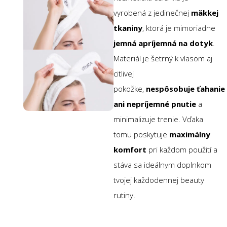
vyrobená z jedinečnej
mäkkej
tkaniny
, ktorá je mimoriadne
jemná a
príjemná na dotyk
.
Materiál je šetrný k vlasom aj
citlivej
pokožke,
nespôsobuje
ťahanie
ani nepríjemné pnutie
a
minimalizuje trenie. Vďaka
tomu poskytuje
maximálny
komfort
pri každom použití a
stáva sa ideálnym doplnkom
tvojej každodennej beauty
rutiny.