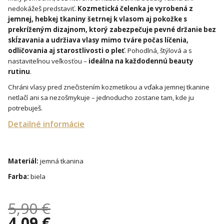
nedokážeš predstaviť.
Kozmetická čelenka je vyrobená z
jemnej, hebkej tkaniny šetrnej k vlasom aj pokožke s
prekríženým dizajnom, ktorý zabezpečuje pevné držanie bez
skĺzavania a udržiava vlasy mimo tváre počas líčenia,
odličovania aj starostlivosti o pleť
. Pohodlná, štýlová a s
nastaviteľnou veľkosťou –
ideálna na každodennú beauty
rutinu
.
Chráni vlasy pred znečistením kozmetikou a vďaka jemnej tkanine
netlačí ani sa nezošmykuje – jednoducho zostane tam, kde ju
potrebuješ.
Detailné informácie
Materiál:
jemná tkanina
Farba:
biela
5,90 €
4,09 €