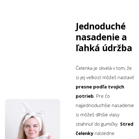
Jednoduché
nasadenie a
ľahká údržba
Čelenka je skvelá v tom, že
si jej veľkosť môžeš nastaviť
presne podľa tvojich
potrieb
. Pre čo
najjednoduchšie nasadenie
si môžeš dlhšie vlasy
stiahnuť do gumičky.
Stred
čelenky
následne