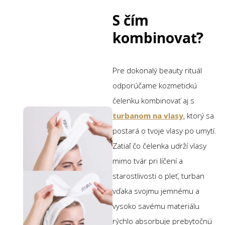
S čím
kombinovať?
Pre dokonalý beauty rituál
odporúčame kozmetickú
čelenku kombinovať aj s
turbanom na vlasy
, ktorý sa
postará o tvoje vlasy po umytí.
Zatiaľ čo čelenka udrží vlasy
mimo tvár pri líčení a
starostlivosti o pleť, turban
vďaka svojmu jemnému a
vysoko savému materiálu
rýchlo absorbuje prebytočnú