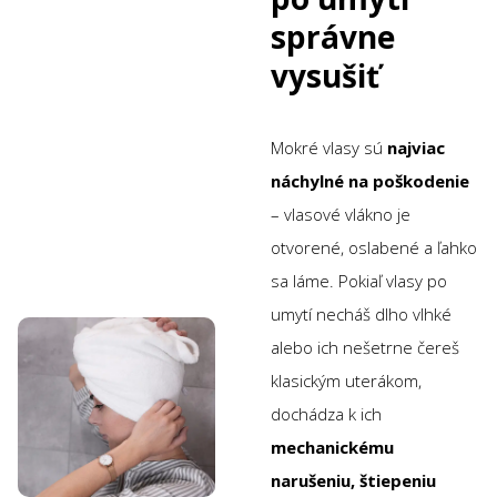
správne
vysušiť
Mokré vlasy sú
najviac
náchylné na poškodenie
– vlasové vlákno je
otvorené, oslabené a ľahko
sa láme. Pokiaľ vlasy po
umytí necháš dlho vlhké
alebo ich nešetrne čereš
klasickým uterákom,
dochádza k ich
mechanickému
narušeniu, štiepeniu