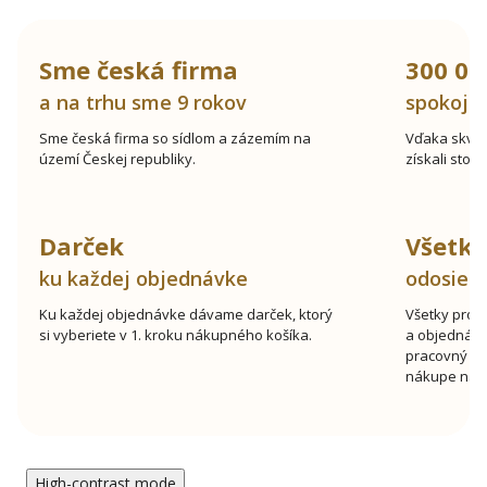
Sme česká firma
300 00
a na trhu sme 9 rokov
spokojn
Sme česká firma so sídlom a zázemím na
Vďaka skve
území Českej republiky.
získali stov
Darček
Všetk
ku každej objednávke
odosiel
Ku každej objednávke dávame darček, ktorý
Všetky prod
si vyberiete v 1. kroku nákupného košíka.
a objednávk
pracovný de
nákupe nad 
High-contrast mode