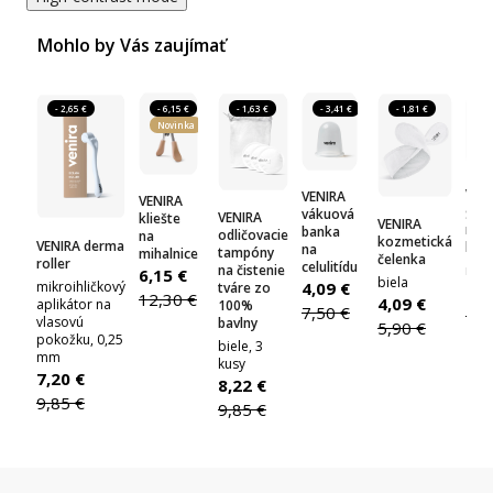
Mohlo by Vás zaujímať
- 2,65 €
- 6,15 €
- 1,63 €
- 3,41 €
- 1,81 €
- 
Novinka
VEN
VENIRA
VENIRA
gua
vákuová
VENIRA
kliešte
VENIRA
mas
banka
odličovacie
na
kozmetická
VENIRA derma
kam
na
tampóny
mihalnice
čelenka
roller
celulitídu
na čistenie
ruže
6,15 €
biela
mikroihličkový
4,09 €
tváre zo
4,0
12,30 €
4,09 €
aplikátor na
100%
7,50 €
5,9
vlasovú
bavlny
5,90 €
pokožku, 0,25
biele, 3
mm
kusy
7,20 €
8,22 €
9,85 €
9,85 €
Z