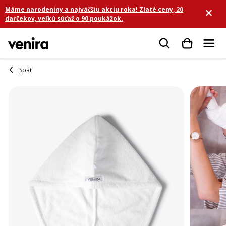
Prejsť
Máme narodeniny a najväčšiu akciu roka! Zlaté ceny, 20
na
darčekov, veľkú súťaž o 90 poukážok.
obsah
Hľadať