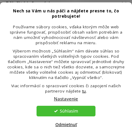
Dôležité informácie
Nech sa Vám u nás páči a nájdete presne to, čo
potrebujete!
Používame súbory cookies, vďaka ktorým môže web
správne fungovať, prispôsobiť obsah vašim potrebám a
nám umožniť vyhodnocovať návštevnosť alebo vám
prispôsobiť reklamu na mieru.
Výberom možnosti „Súhlasím“ nám dávate súhlas so
spracovaním všetkých voliteľných typov cookies. Pod
tlačidlom „Nastavenie“ môžete spravovať jednotlivé druhy
cookies, kde sa o nich tiež všetko dozviete, a samozrejme
môžete všetky voliteľné cookies aj odmietnuť (blokovať)
kliknutím na tlačidlo „Vypnúť všetko“.
99 % spokojených zákazníků
Viac informácií o spracovaní cookies či zapojení našich
partnerov nájdete
tu
.
Nastavenie
Súhlasím
Copyright 2026
Venira.sk
. Všetky práva vyhradené.
Odmietnuť
Vytvoril Shoptet Premium