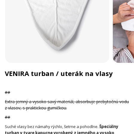
VENIRA turban / uterák na vlasy
##
Extra jemný a vysoko savý materiál, absorbuje prebytočnú vodu
z vlasov, s praktickou gumičkou.
##
Suché vlasy bez námahy rýchlo, šetrne a pohodlne.
Špeciálny
turban v tvare kapucne vyrobený z jemného a vysoko