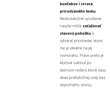
končekov i strate
prirodzeného lesku
.
Nedostatočné vysušenie
navyše môže
zaťažovať
vlasovú pokožku
a
vytvárať prostredie, ktoré
nie je ideálne na jej
rovnováhu. Práve preto je
kľúčové siahnuť po
šetrnom riešení, ktoré vlasy
zbaví prebytočnej vody bez
zbytočného stresu.