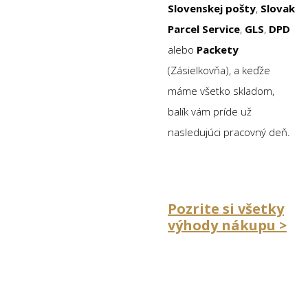
Slovenskej pošty
,
Slovak
Parcel Service
,
GLS
,
DPD
alebo
Packety
(Zásielkovňa), a keďže
máme všetko skladom,
balík vám príde už
nasledujúci pracovný deň.
Pozrite si všetky
výhody nákupu >