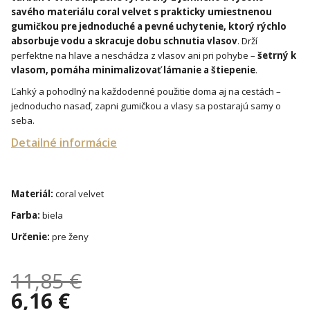
savého materiálu coral velvet s prakticky umiestnenou
gumičkou pre jednoduché a pevné uchytenie, ktorý rýchlo
absorbuje vodu a skracuje dobu schnutia vlasov
. Drží
perfektne na hlave a neschádza z vlasov ani pri pohybe –
šetrný k
vlasom, pomáha minimalizovať lámanie a štiepenie
.
Ľahký a pohodlný na každodenné použitie doma aj na cestách –
jednoducho nasaď, zapni gumičkou a vlasy sa postarajú samy o
seba.
Detailné informácie
Materiál:
coral velvet
Farba:
biela
Určenie:
pre ženy
11,85 €
6,16 €