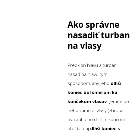
Ako správne
nasadiť turban
na vlasy
Predkloň hlavu a turban
nasaď na hlavu tým
spôsobom, aby jeho
dlhší
koniec bol smerom ku
končekom vlasov
. Jemne do
neho zamotaj vlasy (zhruba
dvakrát jeho dlhším koncom
otoč) a daj
dlhší koniec s