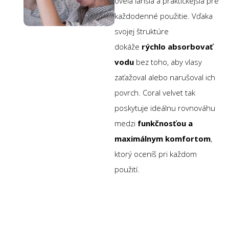
oveľa ľahšia a praktickejšia pre
každodenné použitie. Vďaka
svojej štruktúre
dokáže
rýchlo absorbovať
vodu
bez toho, aby vlasy
zaťažoval alebo narušoval ich
povrch. Coral velvet tak
poskytuje ideálnu rovnováhu
medzi
funkčnosťou a
maximálnym komfortom
,
ktorý oceníš pri každom
použití.