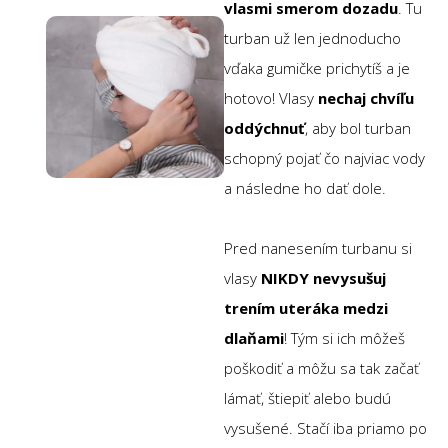
vlasmi smerom dozadu
. Tu
turban už len jednoducho
vďaka gumičke prichytíš a je
hotovo! Vlasy
nechaj chvíľu
oddýchnuť
, aby bol turban
schopný pojať čo najviac vody
a následne ho dať dole.
Pred nanesením turbanu si
vlasy
NIKDY nevysušuj
trením uteráka medzi
dlaňami
! Tým si ich môžeš
poškodiť a môžu sa tak začať
lámať, štiepiť alebo budú
vysušené. Stačí iba priamo po