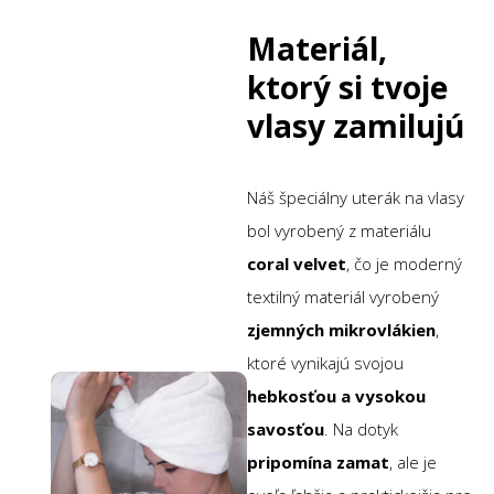
Materiál,
ktorý si tvoje
vlasy zamilujú
Náš špeciálny uterák na vlasy
bol vyrobený z materiálu
coral velvet
, čo je moderný
textilný materiál vyrobený
z
jemných mikrovlákien
,
ktoré vynikajú svojou
hebkosťou a vysokou
savosťou
. Na dotyk
pripomína zamat
, ale je