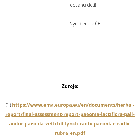
dosahu detí!
Vyrobené v ČR.
Zdroje:
(1)
https://www.ema.europa.eu/en/documents/herbal-
report/final-assessment-report-paeonia-lactiflora-pall-
andor-paeonia-veitchii-lynch-radix-paeoniae-radix-
rubra_en.pdf