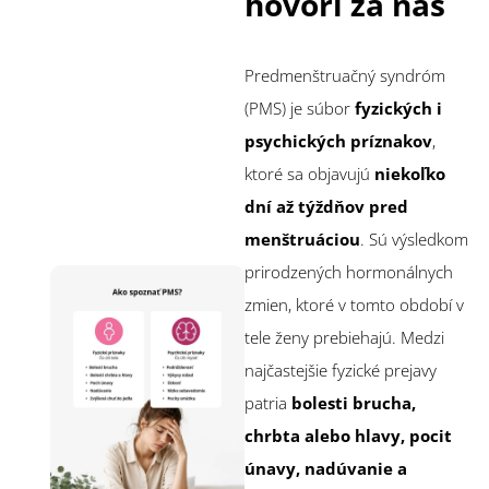
hovorí za nás
Predmenštruačný syndróm
(PMS) je súbor
fyzických i
psychických príznakov
,
ktoré sa objavujú
niekoľko
dní až týždňov pred
menštruáciou
. Sú výsledkom
prirodzených hormonálnych
zmien, ktoré v tomto období v
tele ženy prebiehajú. Medzi
najčastejšie fyzické prejavy
patria
bolesti brucha,
chrbta alebo hlavy, pocit
únavy, nadúvanie a