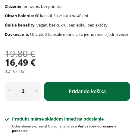
Zloženie:
prírodné, bez prímesí
Obsah balenia:
80 kapsúl, čo je kúra na 40 dní
Ďalšie benefity:
vegán, bez cukru, bez lepku, bez laktózy
Dávkovanie:
Užívajte 2 kapsule denne, a to jednu ráno a jednu večer.
19,80 €
16,49 €
Jednotková cena:
0,21 € / 1 ks
Pridať do košíka
Produkt máme skladom ihneď na odoslanie
Odosielame expresne! Objednajte teraz a
Váš balíček doručíme v
pondelok
.