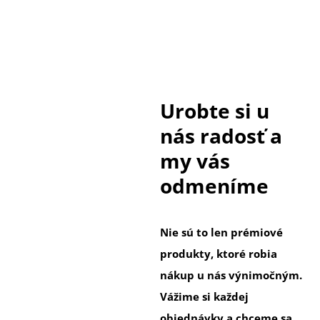
Urobte si u
nás radosť a
my vás
odmeníme
Nie sú to len prémiové
produkty, ktoré robia
nákup u nás výnimočným.
Vážime si každej
objednávky a chceme sa