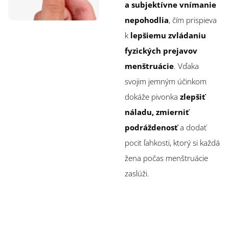
a subjektívne vnímanie
nepohodlia
, čím prispieva
k
lepšiemu zvládaniu
fyzických prejavov
menštruácie
. Vďaka
svojim jemným účinkom
dokáže pivonka
zlepšiť
náladu, zmierniť
podráždenosť
a dodať
pocit ľahkosti, ktorý si každá
žena počas menštruácie
zaslúži.