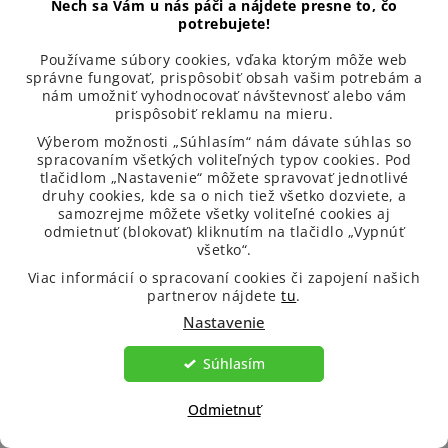
Nech sa Vám u nás páči a nájdete presne to, čo
niečím iným?
potrebujete!
Používame súbory cookies, vďaka ktorým môže web
správne fungovať, prispôsobiť obsah vašim potrebám a
Potom nás určite
nám umožniť vyhodnocovať návštevnosť alebo vám
prispôsobiť reklamu na mieru.
neváhajte kontaktovať,
Výberom možnosti „Súhlasím“ nám dávate súhlas so
pretože sme tu pre vás a
spracovaním všetkých voliteľných typov cookies. Pod
tlačidlom „Nastavenie“ môžete spravovať jednotlivé
radi vám poradíme!
druhy cookies, kde sa o nich tiež všetko dozviete, a
Môžete nás kontaktovať
samozrejme môžete všetky voliteľné cookies aj
odmietnuť (blokovať) kliknutím na tlačidlo „Vypnúť
buď telefonicky, e-mailom
všetko“.
alebo na sociálnych sieťach.
Viac informácií o spracovaní cookies či zapojení našich
partnerov nájdete
tu
.
Nastavenie
Súhlasím
+420 770 118 595
Odmietnuť
Naša infolinka je v