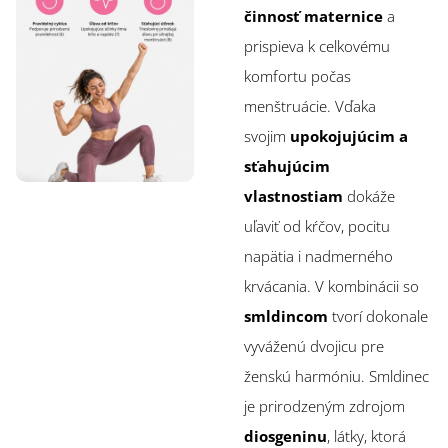
činnosť maternice
a
prispieva k celkovému
komfortu počas
menštruácie. Vďaka
svojim
upokojujúcim a
sťahujúcim
vlastnostiam
dokáže
uľaviť od kŕčov, pocitu
napätia i nadmerného
krvácania. V kombinácii so
smldincom
tvorí dokonale
vyváženú dvojicu pre
ženskú harmóniu. Smldinec
je prirodzeným zdrojom
diosgeninu
, látky, ktorá