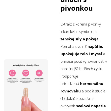
pivonkou
Extrakt z koreňa pivonky
lekárskej je symbolom
ženskej sily a pokoja
.
Pomáha uvoľniť
napätie,
upokojuje telo i myseľ
a
prináša pocit vyrovnanosti v
náročnejších dňoch cyklu.
Podporuje
prirodzenú
hormonálnu
rovnováhu
a podľa štúdie
(1) dokáže pozitívne
ovplyvniť
svalové napätie