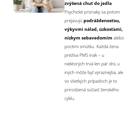
zvýšená chuť do jedla
.
Psychické príznaky sa potom
prejavujú
podráždenosťou,
výkyvmi nálad, úzkosťami,
nízkym sebavedomím
alebo
pocitmi smútku. Každá žena
prežíva PMS inak – u
niektorých trvá len pár dní, u
iných môže byť výraznejšia, ale
vo všetkých prípadoch je to
prirodzená súčasť ženského
cyklu.