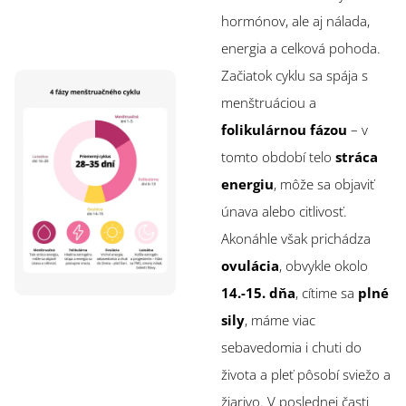
hormónov, ale aj nálada,
energia a celková pohoda.
Začiatok cyklu sa spája s
menštruáciou a
folikulárnou fázou
– v
tomto období telo
stráca
energiu
, môže sa objaviť
únava alebo citlivosť.
Akonáhle však prichádza
ovulácia
, obvykle okolo
14.-15. dňa
, cítime sa
plné
sily
, máme viac
sebavedomia i chuti do
života a pleť pôsobí sviežo a
žiarivo. V poslednej časti