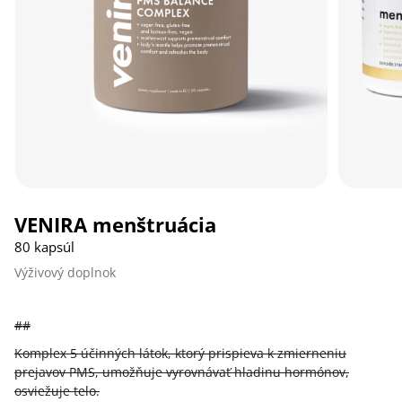
VENIRA menštruácia
80 kapsúl
Výživový doplnok
##
Komplex 5 účinných látok, ktorý prispieva k zmierneniu
prejavov PMS, umožňuje vyrovnávať hladinu hormónov,
osviežuje telo.