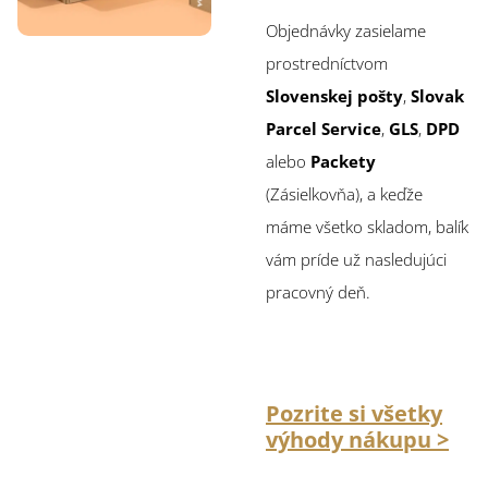
Objednávky zasielame
prostredníctvom
Slovenskej pošty
,
Slovak
Parcel Service
,
GLS
,
DPD
alebo
Packety
(Zásielkovňa), a keďže
máme všetko skladom, balík
vám príde už nasledujúci
pracovný deň.
Pozrite si všetky
výhody nákupu >