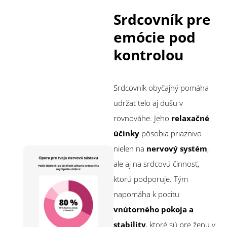
Srdcovník pre
emócie pod
kontrolou
Srdcovník obyčajný pomáha
udržať telo aj dušu v
rovnováhe. Jeho
relaxačné
účinky
pôsobia priaznivo
nielen na
nervový systém
,
ale aj na srdcovú činnosť,
ktorú podporuje. Tým
napomáha k pocitu
vnútorného pokoja a
stability
, ktoré sú pre ženu v