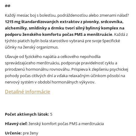
##
Každý mesiac boj s bolesťou, podráždenosťou alebo zmenami nálad?
1215 mg štandardizovaných extraktov z pivonky, srdcovníka,
alchemilky, smldinky a drmku tvorí silný bylinný komplex na
podporu ženského komfortu počas PMS a menštruácie
. Každá z
týchto piatich bylín bola starostlivo vybraná pre svoje špecifické
účinky na ženský organizmus.
Uľavuje od fyzického napätia a celkového nepohodlia
sprevádzajúceho menštruáciu, podporuje pravidelnosť cyklu a
prirodzenú hormonálnu rovnováhu. Prispieva k zlepšeniu psychickej
pohody počas citlivých dní a vďaka relaxačným účinkom pôsobí na
nervový systém v období hormonálnych výkyvov.
Detailné informácie
Počet aktívnych látok:
5
Hlavný cieľ:
ženský komfort počas PMS a menštruácia
Určenie:
pre ženy