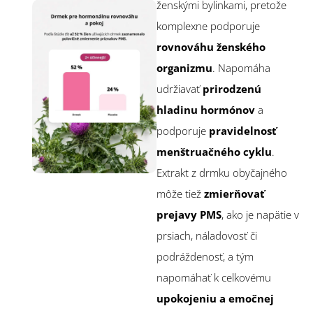
ženskými bylinkami, pretože
komplexne podporuje
rovnováhu ženského
organizmu
. Napomáha
udržiavať
prirodzenú
hladinu hormónov
a
podporuje
pravidelnosť
menštruačného cyklu
.
Extrakt z drmku obyčajného
môže tiež
zmierňovať
prejavy PMS
, ako je napätie v
prsiach, náladovosť či
podráždenosť, a tým
napomáhať k celkovému
upokojeniu a emočnej