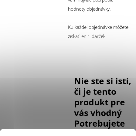
hodnoty objednávky.
Ku každej objednávke môžete
získať len 1 darček.
Nie ste si istí,
či je tento
produkt pre
vás vhodný
Potrebujete
poradiť s