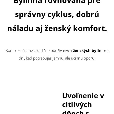
Bylinná rovnováha pre
správny cyklus, dobrú
náladu aj ženský komfort.
Komplexná zmes tradične používaných
ženských bylín
pre
dni, keď potrebuješ jemnú, ale účinnú oporu.
Uvoľnenie v
citlivých
dňoch s