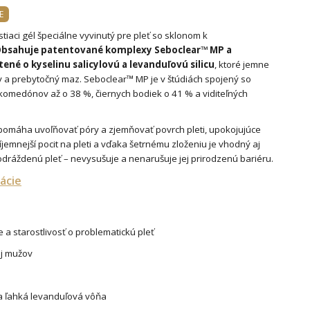
E
tiaci gél špeciálne vyvinutý pre pleť so sklonom k ​​
bsahuje patentované komplexy Seboclear™ MP a
é o kyselinu salicylovú a levanduľovú silicu
, ktoré jemne
y a prebytočný maz. Seboclear™ MP je v štúdiách spojený so
omedónov až o 38 %, čiernych bodiek o 41 % a viditeľných
 pomáha uvoľňovať póry a zjemňovať povrch pleti, upokojujúce
jemnejší pocit na pleti a vďaka šetrnému zloženiu je vhodný aj
podráždenú pleť – nevysušuje a nenarušuje jej prirodzenú bariéru.
ácie
e a starostlivosť o problematickú pleť
aj mužov
a ľahká levanduľová vôňa