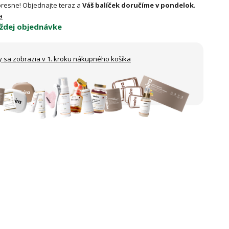
resne! Objednajte teraz a
Váš balíček doručíme v pondelok
.
a
ždej objednávke
y sa zobrazia
v 1. kroku nákupného košíka