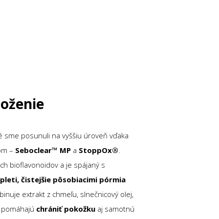
loženie
kné sme posunuli na vyššiu úroveň vďaka
xom –
Seboclear™ MP
a
StoppOx®
.
ch bioflavonoidov a je spájaný s
leti, čistejšie pôsobiacimi pórmi
a
nuje extrakt z chmeľu, slnečnicový olej,
ré pomáhajú
chrániť pokožku
aj samotnú