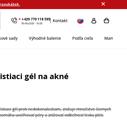
0 poukážok.
+420 770 118 595
Kontakt
Po-Pia 8:00 - 16:00
kové sady
Výhodné balenie
Podľa cieľa
MamaDomi
stiaci gél na akné
čistiaci gél proti nedokonalostiam, znižuje množstvo čiernych
pomáha uvoľňovať póry a znižovať viditeľnosť lesku pleti.