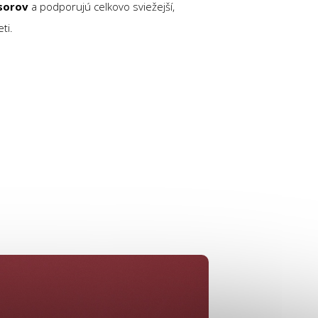
esorov
a podporujú celkovo sviežejší,
ti.