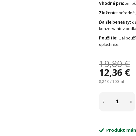
Vhodné pre:
zmieš
Zloženie:
prírodné
Ďalšie benefity:
de
konzervantov podľ
Použitie:
Gél použí
opláchnite.
19,80 €
12,36 €
Jednotková cena:
8,24 € / 100 ml
Produkt mám