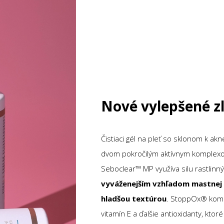
Nové vylepšené z
Čistiaci gél na pleť so sklonom k a
dvom pokročilým aktívnym komple
Seboclear™ MP využíva silu rastlinný
vyváženejším vzhľadom mastnej p
hladšou textúrou
. StoppOx® kombi
vitamín E a ďalšie antioxidanty, kto