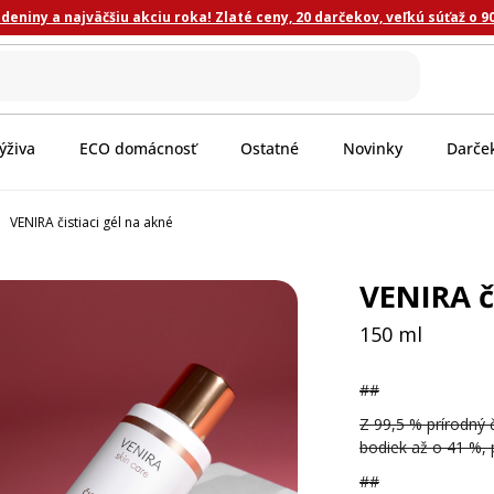
eniny a najväčšiu akciu roka! Zlaté ceny, 20 darčekov, veľkú súťaž o 9
ýživa
ECO domácnosť
Ostatné
Novinky
Darče
VENIRA čistiaci gél na akné
VENIRA či
150 ml
##
Z 99,5 % prírodný 
bodiek až o 41 %, 
##