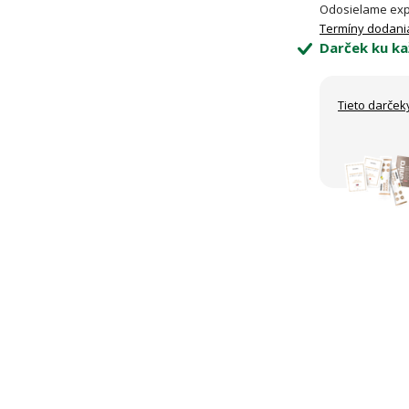
Odosielame exp
Termíny dodani
Darček ku ka
Tieto darček