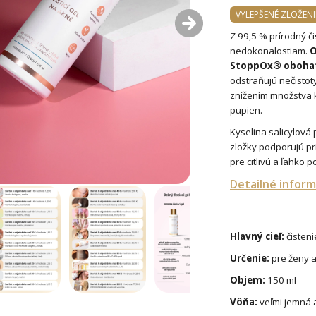
VYLEPŠENÉ ZLOŽENI
Z 99,5 % prírodný čis
nedokonalostiam.
O
StoppOx® obohaten
odstraňujú nečistot
znížením množstva k
pupien.
Kyselina salicylová
zložky podporujú prí
pre citlivú a ľahko 
Detailné inform
Hlavný cieľ:
čisteni
Určenie:
pre ženy 
Objem:
150 ml
Vôňa:
veľmi jemná 