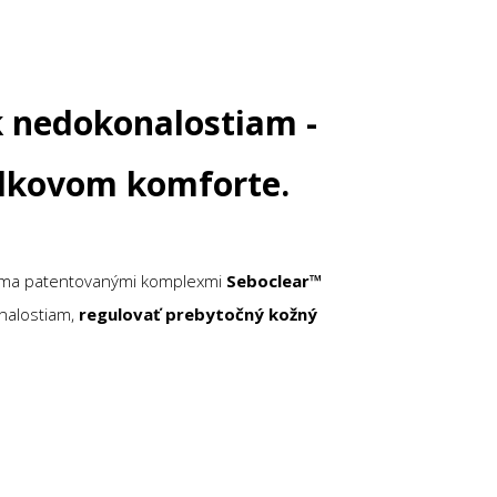
 k nedokonalostiam -
celkovom komforte.
 dvoma patentovanými komplexmi
Seboclear™
nalostiam,
r
egulovať prebytočný kožný