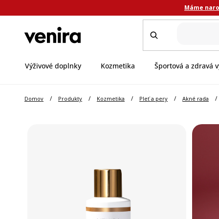
Prejsť
Máme narod
na
obsah
Výživové doplnky
Kozmetika
Športová a zdravá v
/
/
/
/
/
Domov
Produkty
Kozmetika
Pleť a pery
Akné rada