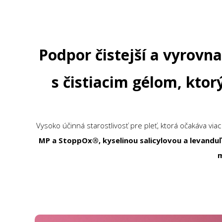
Podpor čistejší a vyrovn
s čistiacim gélom, kto
Vysoko účinná starostlivosť pre pleť, ktorá očakáva v
MP a StoppOx®, kyselinou salicylovou a levanduľ
m