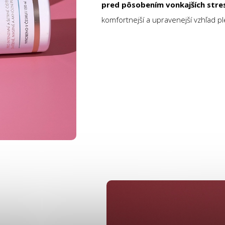
pred pôsobením vonkajších str
komfortnejší a upravenejší vzhľad ple