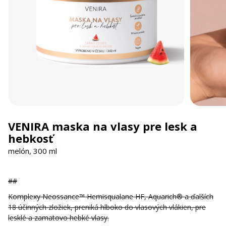
VENIRA maska na vlasy pre lesk a
hebkosť
melón, 300 ml
##
Komplexy Neossance™ Hemisqualane HF, Aquarich® a ďalších
18 účinných zložiek, preniká hlboko do vlasových vlákien, pre
lesklé a zamatovo hebké vlasy.