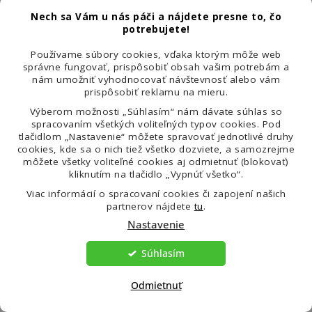
pretože sme tu pre vás
Nech sa Vám u nás páči a nájdete presne to, čo
a radi vám poradíme!
potrebujete!
Môžete nás kontaktovať
Používame súbory cookies, vďaka ktorým môže web
správne fungovať, prispôsobiť obsah vašim potrebám a
buď telefonicky, e-mailom
nám umožniť vyhodnocovať návštevnosť alebo vám
alebo na sociálnych
prispôsobiť reklamu na mieru.
Výberom možnosti „Súhlasím“ nám dávate súhlas so
sieťach.
spracovaním všetkých voliteľných typov cookies. Pod
tlačidlom „Nastavenie“ môžete spravovať jednotlivé druhy
cookies, kde sa o nich tiež všetko dozviete, a samozrejme
môžete všetky voliteľné cookies aj odmietnuť (blokovať)
kliknutím na tlačidlo „Vypnúť všetko“.
+420 770 118 595
Viac informácií o spracovaní cookies či zapojení našich
partnerov nájdete
tu
.
Nastavenie
Naša infolinka je v
prevádzke od pondelka do
Súhlasím
piatka od 8:00 do 16:00
Odmietnuť
hodín.