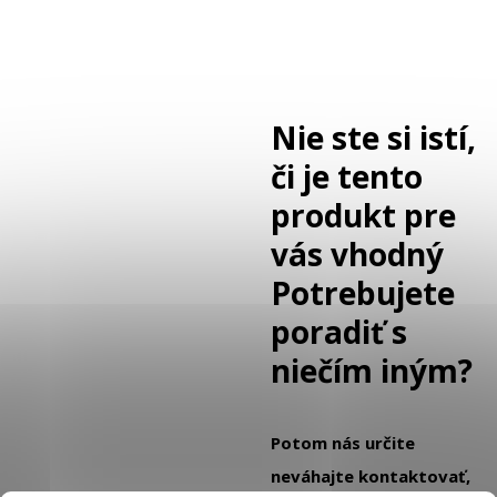
Nie ste si istí,
či je tento
produkt pre
vás vhodný
Potrebujete
poradiť s
niečím iným?
Potom nás určite
neváhajte kontaktovať,