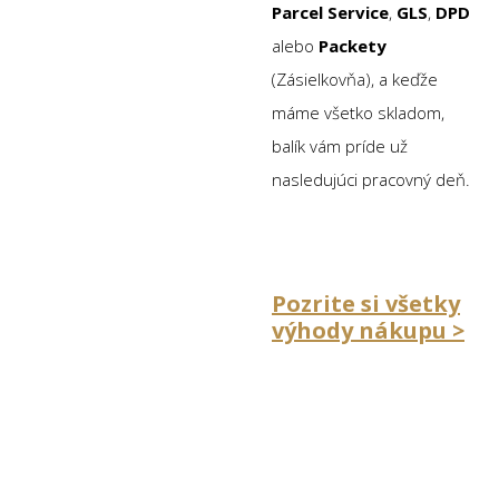
Parcel Service
,
GLS
,
DPD
alebo
Packety
(Zásielkovňa), a keďže
máme všetko skladom,
balík vám príde už
nasledujúci pracovný deň.
Pozrite si všetky
výhody nákupu >