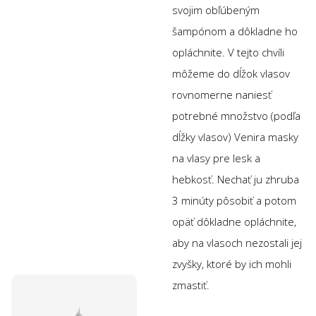
svojim obľúbeným
šampónom a dôkladne ho
opláchnite. V tejto chvíli
môžeme do dĺžok vlasov
rovnomerne naniesť
potrebné množstvo (podľa
dĺžky vlasov) Venira masky
na vlasy pre lesk a
hebkosť. Nechať ju zhruba
3 minúty pôsobiť a potom
opäť dôkladne opláchnite,
aby na vlasoch nezostali jej
zvyšky, ktoré by ich mohli
zmastiť.