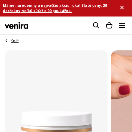
Prejsť
Máme narodeniny a najväčšiu akciu roka! Zlaté ceny, 20
na
darčekov, veľkú súťaž o 90 poukážok.
obsah
Hľadať