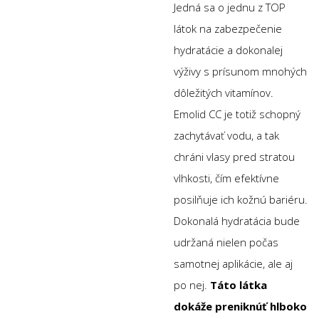
Jedná sa o jednu z TOP
látok na zabezpečenie
hydratácie a dokonalej
výživy s prísunom mnohých
dôležitých vitamínov.
Emolid CC je totiž schopný
zachytávať vodu, a tak
chráni vlasy pred stratou
vlhkosti, čím efektívne
posilňuje ich kožnú bariéru.
Dokonalá hydratácia bude
udržaná nielen počas
samotnej aplikácie, ale aj
po nej.
Táto látka
dokáže preniknúť hlboko