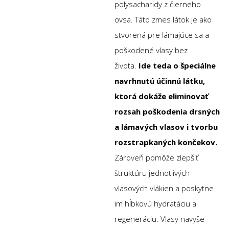
polysacharidy z čierneho
ovsa. Táto zmes látok je ako
stvorená pre lámajúce sa a
poškodené vlasy bez
života.
Ide teda o špeciálne
navrhnutú účinnú látku,
ktorá dokáže eliminovať
rozsah poškodenia drsných
a lámavých vlasov i tvorbu
rozstrapkaných končekov.
Zároveň pomôže zlepšiť
štruktúru jednotlivých
vlasových vlákien a poskytne
im hĺbkovú hydratáciu a
regeneráciu. Vlasy navyše