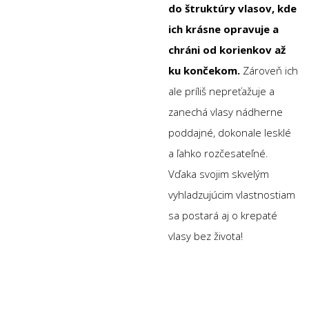
do štruktúry vlasov, kde
ich krásne opravuje a
chráni od korienkov až
ku končekom.
Zároveň ich
ale príliš nepreťažuje a
zanechá vlasy nádherne
poddajné, dokonale lesklé
a ľahko rozčesateľné.
Vďaka svojim skvelým
vyhladzujúcim vlastnostiam
sa postará aj o krepaté
vlasy bez života!