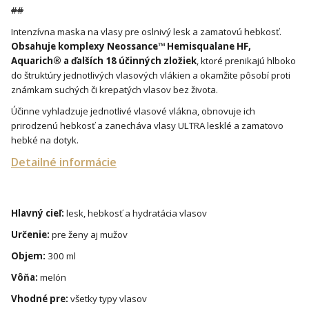
##
Intenzívna maska ​​na vlasy pre oslnivý lesk a zamatovú hebkosť.
Obsahuje komplexy Neossance™ Hemisqualane HF,
Aquarich® a ďalších 18 účinných zložiek
, ktoré prenikajú hlboko
do štruktúry jednotlivých vlasových vlákien a okamžite pôsobí proti
známkam suchých či krepatých vlasov bez života.
Účinne vyhladzuje jednotlivé vlasové vlákna, obnovuje ich
prirodzenú hebkosť a zanecháva vlasy ULTRA lesklé a zamatovo
hebké na dotyk.
Detailné informácie
Hlavný cieľ:
lesk, hebkosť a hydratácia vlasov
Určenie:
pre ženy aj mužov
Objem:
300 ml
Vôňa:
melón
Vhodné pre:
všetky typy vlasov