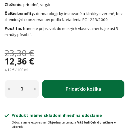
Zloženie:
prírodné, vegán
Ďalšie benefity:
dermatologicky testované a klinicky overené, bez
chemických konzervantov podľa Nariadenia EC 1223/2009
Použitie:
Naneste prípravok do mokrých vlasov a nechajte asi 3
minúty pôsobiť.
23,30 €
12,36 €
Jednotková cena:
4,12 € / 100 ml
Pridať do košíka
Produkt máme skladom ihneď na odoslanie
Odosielame expresne! Objednajte teraz a
Váš balíček doručíme v
utorok
.