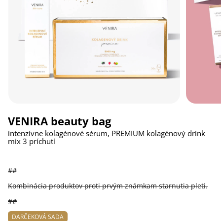
VENIRA beauty bag
intenzívne kolagénové sérum, PREMIUM kolagénový drink
mix 3 príchutí
##
Kombinácia produktov proti prvým známkam starnutia pleti.
##
DARČEKOVÁ SADA