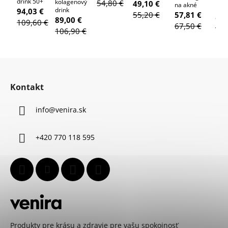
drink 50+
kolagenový
54,80 €
49,10 €
na akné
mam
drink
94,03 €
55,20 €
57,81 €
53,
89,00 €
109,60 €
67,50 €
61,
106,90 €
Z
á
Kontakt
p
ä
info
@
venira.sk
t
i
+420 770 118 595
e
Produkty pre krásu a zdravie pre vašu spokojnosť