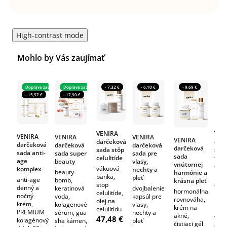
High-contrast mode
Mohlo by Vás zaujímať
Doprava zadarmo
Doprava zadarmo
- 7,32 €
- 6,10 €
- 9,69 €
- 
- 15,57 €
- 17,90 €
VENIRA
VEN
VENIRA
VENIRA
VENIRA
VENIRA
darčeková
dar
darčeková
darčeková
darčeková
darčeková
sada stôp
sada
sada anti-
sada super
sada pre
sada
celulitíde
teh
age
beauty
vlasy,
vnútornej
dojč
vákuová
komplex
nechty a
beauty
harmónie a
mam
banka,
pleť
anti-age
bomb,
krásna pleť
stop
olej 
denný a
keratinová
dvojbalenie
hormonálna
celulitíde,
PRE
nočný
voda,
kapsúl pre
rovnováha,
olej na
kol
krém,
kolagenové
vlasy,
krém na
celulitídu
pre
PREMIUM
sérum, gua
nechty a
akné,
teho
47,48 €
kolagénový
sha kámen,
pleť
čistiaci gél
dojč