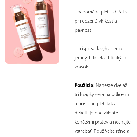
- napomáha pleti udržať si
prirodzenú vlhkosť a
pevnosť
- prispieva k vyhladeniu
jemných liniek a hlbokých
vrások
Použitie:
Naneste dve až
tri kvapky séra na odlíčenú
a očistenú pleť, krk aj
dekolt. Jemne vklepte
končekmi prstov a nechajte
vstrebať. Používajte ráno aj