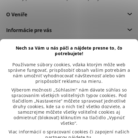
O Veniře
Informácie pre vás
Dôležité informácie
Nech sa Vám u nás páči a nájdete presne to, čo
potrebujete!
Používame súbory cookies, vďaka ktorým môže web
správne fungovať, prispôsobiť obsah vašim potrebám a
nám umožniť vyhodnocovať návštevnosť alebo vám
prispôsobiť reklamu na mieru.
Výberom možnosti „Súhlasím“ nám dávate súhlas so
spracovaním všetkých voliteľných typov cookies. Pod
tlačidlom „Nastavenie“ môžete spravovať jednotlivé
druhy cookies, kde sa o nich tiež všetko dozviete, a
samozrejme môžete všetky voliteľné cookies aj
odmietnuť (blokovať) kliknutím na tlačidlo „Vypnúť
všetko“.
99 % spokojených zákazníků
Viac informácií o spracovaní cookies či zapojení našich
partnerov nájdete
tu
.