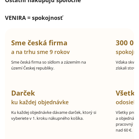
Ostatní nakupujú spoločne
VENIRA = spokojnosť
Sme česká firma
300 00
a na trhu sme 9 rokov
spokojn
Sme česká firma so sídlom a zázemím na
Vďaka skvel
území Českej republiky.
získali stovk
Darček
Všetk
ku každej objednávke
odosiel
Ku každej objednávke dávame darček, ktorý si
Všetky prod
vyberiete v 1. kroku nákupného košíka.
a objednávk
pracovný de
nad 60 €.