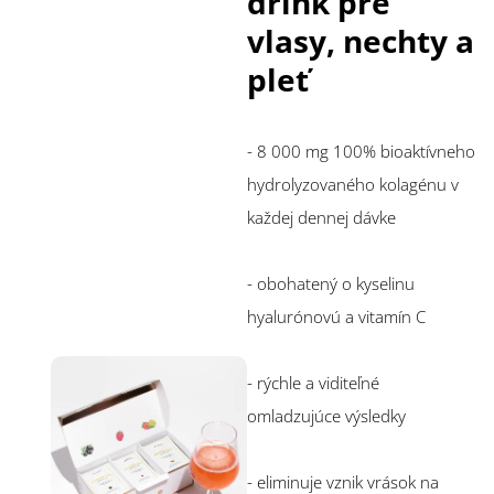
drink pre
vlasy, nechty a
pleť
- 8 000 mg 100% bioaktívneho
hydrolyzovaného kolagénu v
každej dennej dávke
- obohatený o kyselinu
hyalurónovú a vitamín C
- rýchle a viditeľné
omladzujúce výsledky
- eliminuje vznik vrások na