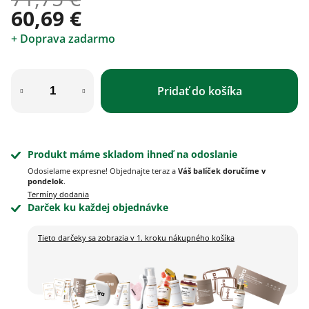
60,69 €
+ Doprava zadarmo
Jednotková cena:
Pridať do košíka
Produkt máme skladom ihneď na odoslanie
Odosielame expresne! Objednajte teraz a
Váš balíček doručíme v
pondelok
.
Termíny dodania
Darček ku každej objednávke
Tieto darčeky sa zobrazia
v 1. kroku nákupného košíka