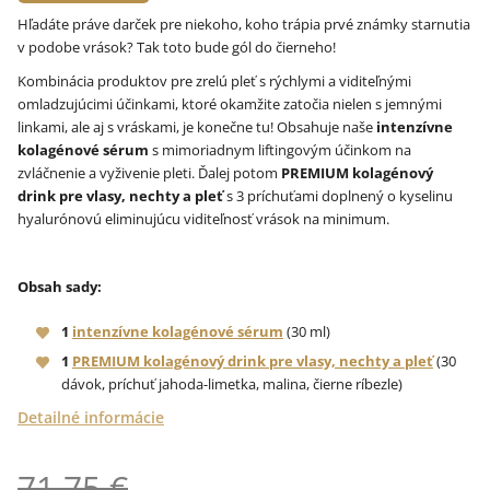
Hľadáte práve darček pre niekoho, koho trápia prvé známky starnutia
v podobe vrások? Tak toto bude gól do čierneho!
Kombinácia produktov pre zrelú pleť s rýchlymi a viditeľnými
omladzujúcimi účinkami, ktoré okamžite zatočia nielen s jemnými
linkami, ale aj s vráskami, je konečne tu! Obsahuje naše
intenzívne
kolagénové sérum
s mimoriadnym liftingovým účinkom na
zvláčnenie a vyživenie pleti. Ďalej potom
PREMIUM kolagénový
drink pre vlasy, nechty a pleť
s 3 príchuťami doplnený o kyselinu
hyalurónovú eliminujúcu viditeľnosť vrások na minimum.
Obsah sady:
1
intenzívne kolagénové sérum
(30 ml)
1
PREMIUM kolagénový drink pre vlasy, nechty a pleť
(30
dávok, príchuť jahoda-limetka, malina, čierne ríbezle)
Detailné informácie
71,75 €