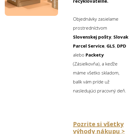
recyklovateľné.
Objednávky zasielame
prostredníctvom
Slovenskej pošty
,
Slovak
Parcel Service
,
GLS
,
DPD
alebo
Packety
(Zásielkovňa), a keďže
máme všetko skladom,
balík vám príde už
nasledujúci pracovný deň.
Pozrite si všetky
výhody nákupu >