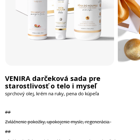
VENIRA darčeková sada pre
starostlivosť o telo i myseľ
sprchový olej, krém na ruky, pena do kúpeľa
##
Zvláčnenie pokožky, upokojenie mysle, regenerácia.
##