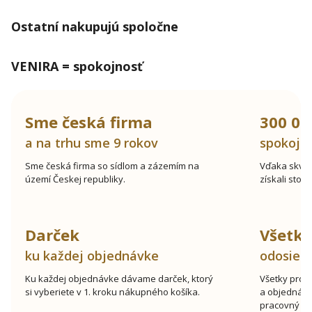
Ostatní nakupujú spoločne
VENIRA = spokojnosť
Sme česká firma
300 00
a na trhu sme 9 rokov
spokojn
Sme česká firma so sídlom a zázemím na
Vďaka skve
území Českej republiky.
získali stov
Darček
Všetk
ku každej objednávke
odosiel
Ku každej objednávke dávame darček, ktorý
Všetky prod
si vyberiete v 1. kroku nákupného košíka.
a objednávk
pracovný de