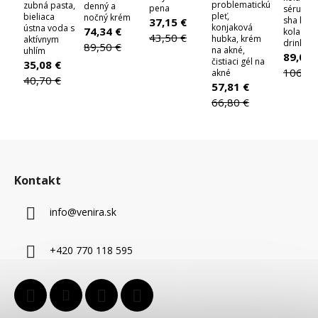
problematickú
zubná pasta,
denný a
pena
sérum, 
pleť,
bieliaca
nočný krém
sha kám
37,15 €
konjaková
ústna voda s
74,34 €
kolagen
43,50 €
hubka, krém
aktívnym
drink
89,50 €
na akné,
uhlím
89,00 
čistiaci gél na
35,08 €
106,90
akné
40,70 €
57,81 €
66,80 €
Z
á
Kontakt
p
ä
info
@
venira.sk
t
i
+420 770 118 595
e