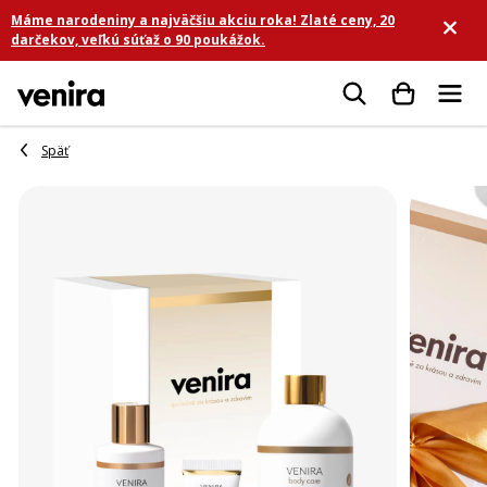
Prejsť
Máme narodeniny a najväčšiu akciu roka! Zlaté ceny, 20
na
darčekov, veľkú súťaž o 90 poukážok.
obsah
Hľadať