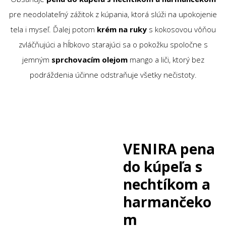
pre neodolateľný zážitok z kúpania, ktorá slúži na upokojenie
tela i myseľ. Ďalej potom
krém na ruky
s kokosovou vôňou
zvláčňujúci a hĺbkovo starajúci sa o pokožku spoločne s
jemným
sprchovacím olejom
mango a liči, ktorý bez
podráždenia účinne odstraňuje všetky nečistoty.
VENIRA pena
do kúpeľa s
nechtíkom a
harmančeko
m