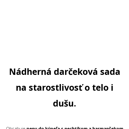
Nádherná darčeková sada
na starostlivosť o telo i
dušu.
Obsahuje
penu do kúpeľa s nechtíkom a harmančekom