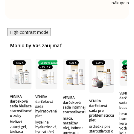
nákupe nad 
High-contrast mode
Mohlo by Vás zaujímať
- 5,62 €
Doprava zadarmo
- 6,35 €
- 8,99 €
Doprav
- 15,16 €
- 17,90 
VENIRA
VENIRA
VENIRA
VENIRA
darčeko
VENIRA
darčeková
darčeková
darčeková
sada su
darčeková
sada bieliaca
sada
sada intímnej
beauty
sada pre
starostlivosť
hydratovaná
starostlivosti
beauty
problematickú
o zuby
pleť
maca,
bomb,
pleť
bieliaci
kyselina
masážny
keratino
srdiečka pre
zubný gél,
hyalurónová,
olej, intímna
voda,
starostlivosť o
bieliaca
hydratačný
umývacia
kolagen