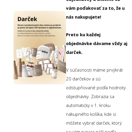
vám poďakovať za to, že u
nás nakupujete!
Preto ku každej
objednávke dávame vždy aj
darček.
V súčasnosti máme prvýkrát
20 darčekov a sú
odstupňované podľa hodnoty
objednávky. Zobrazia sa
automaticky v 1. kroku
nákupného košíka, kde si
môžete vybrať darček, ktorý
sa vám najviac páči podľa