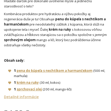
Hľadáte darček pre dokonalé uvoľnenie mysle a jedinečnú
starostlivosť o telo?
Kombinácia produktov pre hydratáciu a výživu pokožky aj
regenerácia duše je tu! Obsahuje
penu do kúpeľa s nechtíkom a
harmančekom
pre neodolateľný zážitok z kúpania, ktorá slúži na
upokojenie tela i myseľ. Ďalej
krém na ruky
s kokosovou vôňou
zvláčňujúcou a hĺbkovo starajúcou sa o pokožku spoločne s jemným
sprchovým olejom
mango a liči, ktorý bez podráždenia účinne
odstraňuje všetky nečistoty.
Obsah sady:
1
pena do kúpeľa s nechtíkom a harmančekom
(500 ml,
marhuľa)
1
krém na ruky
(30 ml, kokos)
1
sprchovací olej
(200 ml, mango-liči)
Detailné informácie