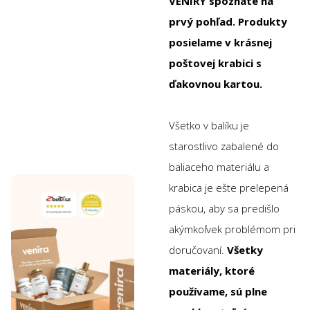
VENIRY spoznáte na
prvý pohľad. Produkty
posielame v krásnej
poštovej krabici s
ďakovnou kartou.
Všetko v balíku je
starostlivo zabalené do
baliaceho materiálu a
krabica je ešte prelepená
páskou, aby sa predišlo
akýmkoľvek problémom pri
doručovaní.
Všetky
materiály, ktoré
používame, sú plne