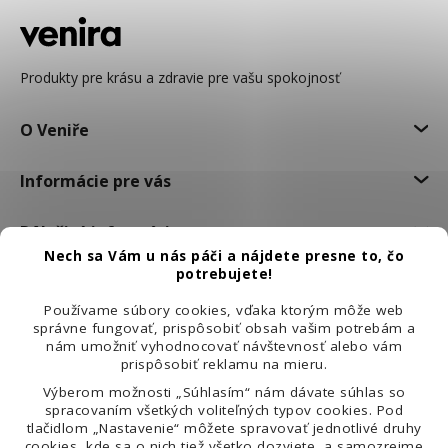
Produkty pre krásu a zdravie pre vašu spokojnosť
O Veniře
Informácie pre vás
Dôležité informácie
Nech sa Vám u nás páči a nájdete presne to, čo
potrebujete!
Používame súbory cookies, vďaka ktorým môže web
správne fungovať, prispôsobiť obsah vašim potrebám a
nám umožniť vyhodnocovať návštevnosť alebo vám
prispôsobiť reklamu na mieru.
Výberom možnosti „Súhlasím“ nám dávate súhlas so
spracovaním všetkých voliteľných typov cookies. Pod
tlačidlom „Nastavenie“ môžete spravovať jednotlivé druhy
cookies, kde sa o nich tiež všetko dozviete, a samozrejme