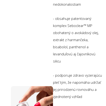
nedokonalostiam
- obsahuje patentovaný
komplex Seboclear™ MP
obohatený o avokádový olej,
extrakt z harmančeka,
bisabolol, panthenol a
levanduľovú aj čajovníkovú
silicu
- podporuje zdravo vyzerajúcu
pleť tým, že napomáha udržať
jej prirodzenú rovnováhu a
zjednotený vzhľad