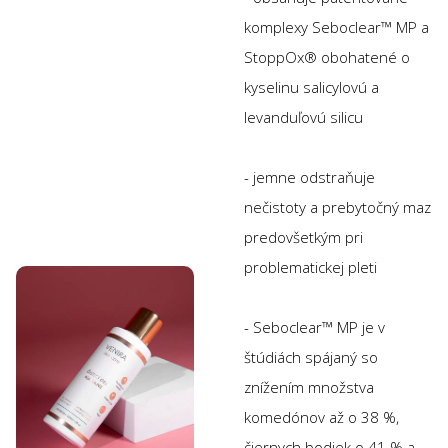
komplexy Seboclear™ MP a
StoppOx® obohatené o
kyselinu salicylovú a
levanduľovú silicu
- jemne odstraňuje
nečistoty a prebytočný maz
predovšetkým pri
problematickej pleti
- Seboclear™ MP je v
štúdiách spájaný so
znížením množstva
komedónov až o 38 %,
čiernych bodiek o 41 % a