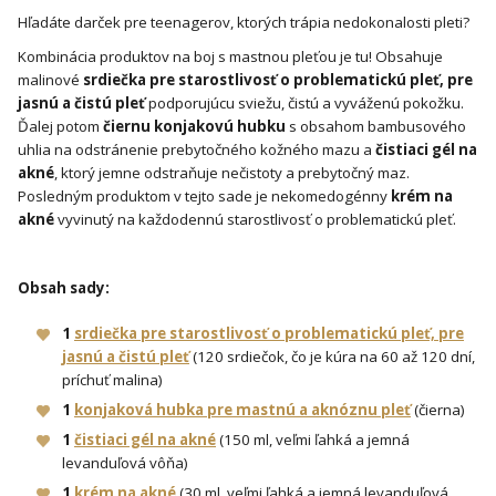
Hľadáte darček pre teenagerov, ktorých trápia nedokonalosti pleti?
Kombinácia produktov na boj s mastnou pleťou je tu! Obsahuje
malinové
srdiečka pre starostlivosť o problematickú pleť, pre
jasnú a čistú pleť
podporujúcu sviežu, čistú a vyváženú pokožku.
Ďalej potom
čiernu konjakovú hubku
s obsahom bambusového
uhlia na odstránenie prebytočného kožného mazu a
čistiaci gél na
akné
, ktorý jemne odstraňuje nečistoty a prebytočný maz.
Posledným produktom v tejto sade je nekomedogénny
krém na
akné
vyvinutý na každodennú starostlivosť o problematickú pleť.
Obsah sady:
1
srdiečka pre starostlivosť o problematickú pleť, pre
jasnú a čistú pleť
(120 srdiečok, čo je kúra na 60 až 120 dní,
príchuť malina)
1
konjaková hubka pre mastnú a aknóznu pleť
(čierna)
1
čistiaci gél na akné
(150 ml, veľmi ľahká a jemná
levanduľová vôňa)
1
krém na akné
(30 ml, veľmi ľahká a jemná levanduľová