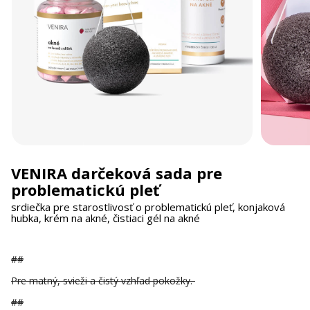
VENIRA darčeková sada pre
problematickú pleť
srdiečka pre starostlivosť o problematickú pleť, konjaková
hubka, krém na akné, čistiaci gél na akné
##
Pre matný, svieži a čistý vzhľad pokožky.
##