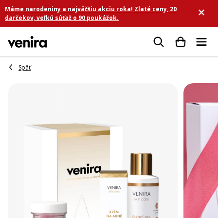
Prejsť
Máme narodeniny a najväčšiu akciu roka! Zlaté ceny, 20
na
darčekov, veľkú súťaž o 90 poukážok.
obsah
Hľadať