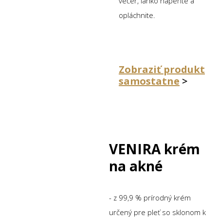
večer, ľahko napeňte a
opláchnite.
Zobraziť produkt
samostatne
>
VENIRA krém
na akné
- z 99,9 % prírodný krém
určený pre pleť so sklonom k