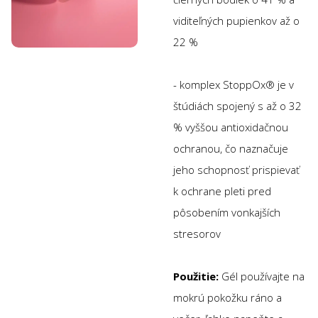
viditeľných pupienkov až o
22 %
- komplex StoppOx® je v
štúdiách spojený s až o 32
% vyššou antioxidačnou
ochranou, čo naznačuje
jeho schopnosť prispievať
k ochrane pleti pred
pôsobením vonkajších
stresorov
Použitie:
Gél používajte na
mokrú pokožku ráno a