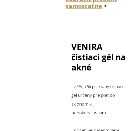
samostatne
>
VENIRA
čistiaci gél na
akné
- z 99,5 % prírodný čistiaci
gél určený pre pleť so
sklonom k
nedokonalostiam
- obsahuje patentované