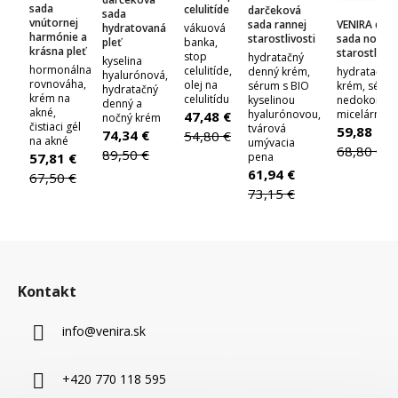
sada
celulitíde
darčeková
sada
vnútornej
VENIRA dar
sada rannej
hydratovaná
vákuová
harmónie a
sada nočnej
starostlivosti
pleť
banka,
krásna pleť
starostlivos
stop
hydratačný
kyselina
hormonálna
celulitíde,
hydratačný 
denný krém,
hyalurónová,
rovnováha,
olej na
krém, sérum
sérum s BIO
hydratačný
krém na
celulitídu
nedokonalo
kyselinou
denný a
akné,
micelárna 
hyalurónovou,
47,48 €
nočný krém
čistiaci gél
tvárová
59,88 €
74,34 €
54,80 €
na akné
umývacia
68,80 €
89,50 €
57,81 €
pena
61,94 €
67,50 €
73,15 €
Z
á
Kontakt
p
ä
info
@
venira.sk
t
i
+420 770 118 595
e