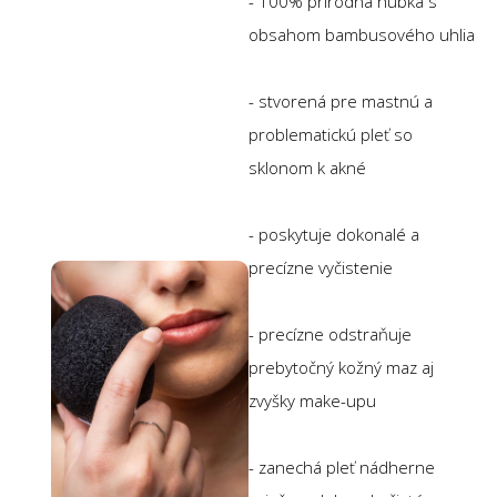
- 100% prírodná hubka s
obsahom bambusového uhlia
- stvorená pre mastnú a
problematickú pleť so
sklonom k akné
- poskytuje dokonalé a
precízne vyčistenie
- precízne odstraňuje
prebytočný kožný maz aj
zvyšky make-upu
- zanechá pleť nádherne