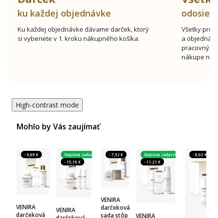
ku každej objednávke
odosiel
Ku každej objednávke dávame darček, ktorý
Všetky prod
si vyberiete v 1. kroku nákupného košíka.
a objednávk
pracovný de
nákupe nad 
High-contrast mode
Mohlo by Vás zaujímať
- 9,69 €
Doprava zadarmo
- 7,32 €
Doprava zadarmo
- 8,92 €
- 15,16 €
- 11,21 €
VENIRA
VENIRA
darčeková
VENIRA
darčeková
sada stôp
VENIRA
darčeková