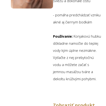
sviežu a dokonale čistú
- pomáha predchádzať vzniku
akné aj čiernym bodkám
Používanie:
Konjakovú hubku
dôkladne namočte do teplej
vody kým úplne nezmäkne.
Vytlačte z nej prebytočnú
vodu a môžete začať s
jemnou masážou tváre a
dekoltu krúživými pohybmi.
Zobraziť produkt