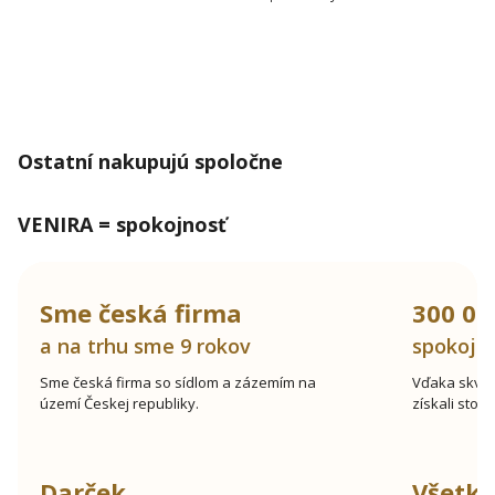
Ostatní nakupujú spoločne
VENIRA = spokojnosť
Sme česká firma
300 00
a na trhu sme 9 rokov
spokojn
Sme česká firma so sídlom a zázemím na
Vďaka skve
území Českej republiky.
získali stov
Darček
Všetk