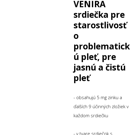
VENIRA
srdiečka pre
starostlivosť
o
problematick
ú pleť, pre
jasnú a čistú
pleť
- obsahujú 5 mg zinku a
ďalších 9 účinných zložiek v
každom srdiečku
- v tvare srdiečok s