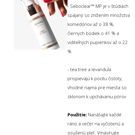
- Seboclear™ MP je v štúdiách
spájaný so znížením množstva
komedónov až o 38 %,
čiernych bodiek o 41 % a
viditeľných pupienkov až o 22
%
- tea tree a levanduľa
prispievajú k pocitu čistoty,
vhodné najmä pre miesta so
sklonom k upchávaniu pórov
Použitie:
Nanášajte každé
ráno a večer na vyčistenú a
osušenú pleť. Vmasírujte