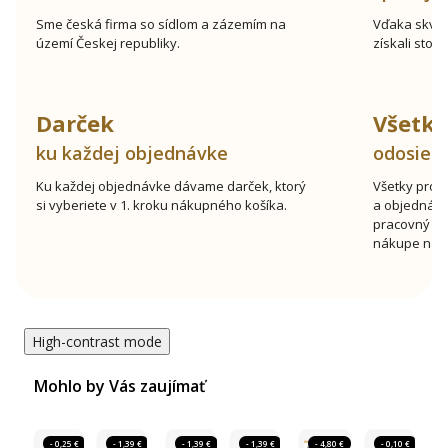
Sme česká firma so sídlom a zázemím na
Vďaka skve
území Českej republiky.
získali stov
Darček
Všetk
ku každej objednávke
odosiel
Ku každej objednávke dávame darček, ktorý
Všetky prod
si vyberiete v 1. kroku nákupného košíka.
a objednávk
pracovný de
nákupe nad 
High-contrast mode
Mohlo by Vás zaujímať
- 0,25 €
- 1,39 €
- 1,39 €
- 1,39 €
- 4,80 €
- 0,10 €