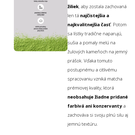
žiliek
, aby zostala zachovaná
len tá
najčistejšia a
najkvalitnejšia časť
. Potom
sa lístky tradične naparujú,
sušia a pomaly melú na
žulových kameňoch na jemný
prášok. Vďaka tomuto
postupnému a citlivému
spracovaniu vzniká matcha
prémiovej kvality, ktorá
neobsahuje žiadne pridané
farbivá ani konzervanty
a
zachováva si svoju plnú silu aj
jemnú textúru.