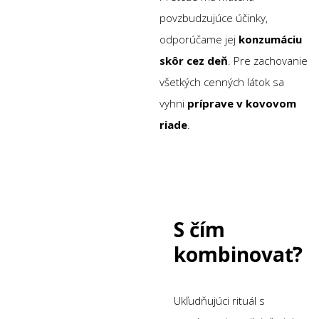
povzbudzujúce účinky,
odporúčame jej
konzumáciu
skôr cez deň
. Pre zachovanie
všetkých cenných látok sa
vyhni
príprave v kovovom
riade
.
S čím
kombinovať?
Ukľudňujúci rituál s