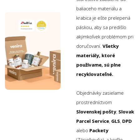
baliaceho materiálu a
krabica je ešte prelepená
páskou, aby sa predišlo
akýmkoľvek problémom pri
doručovaní.
Všetky
materiály, ktoré
používame, sú plne
recyklovateľné.
Objednávky zasielame
prostredníctvom
Slovenskej pošty
,
Slovak
Parcel Service
,
GLS
,
DPD
alebo
Packety
(Zásielkovňa), a keďže