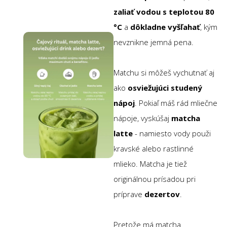
zaliať vodou s teplotou 80
°C
a
dôkladne vyšľahať
, kým
nevznikne jemná pena.
Matchu si môžeš vychutnať aj
ako
osviežujúci studený
nápoj
. Pokiaľ máš rád mliečne
nápoje, vyskúšaj
matcha
latte
- namiesto vody použi
kravské alebo rastlinné
mlieko. Matcha je tiež
originálnou prísadou pri
príprave
dezertov
.
Pretože má matcha