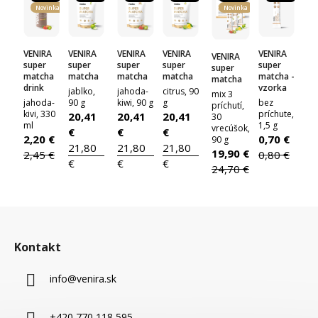
Novinka
Novinka
VENIRA
VENIRA
VENIRA
VENIRA
VENIRA
VENIRA
super
super
super
super
super
super
matcha
matcha
matcha
matcha
matcha -
matcha
drink
vzorka
jablko,
jahoda-
citrus, 90
mix 3
jahoda-
90 g
kiwi, 90 g
g
bez
príchutí,
kivi, 330
príchute,
20,41
20,41
20,41
30
ml
1,5 g
vrecúšok,
€
€
€
2,20 €
0,70 €
90 g
21,80
21,80
21,80
19,90 €
2,45 €
0,80 €
€
€
€
24,70 €
Z
á
Kontakt
p
ä
info
@
venira.sk
t
i
+420 770 118 595