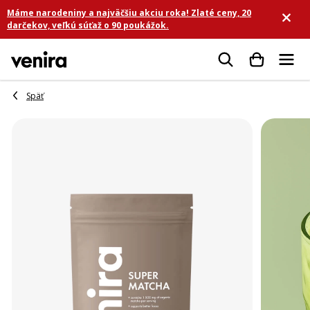
Prejsť
Máme narodeniny a najväčšiu akciu roka! Zlaté ceny, 20
na
darčekov, veľkú súťaž o 90 poukážok.
obsah
Hľadať