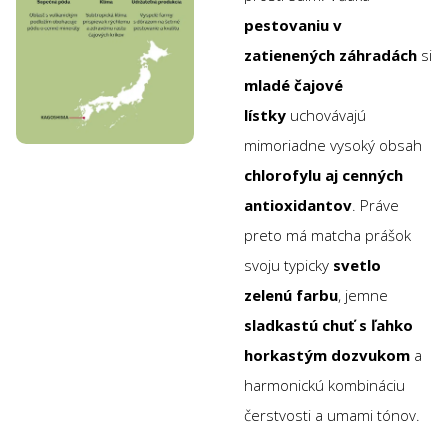
pestovaniu v
zatienených záhradách
si
mladé čajové
lístky
uchovávajú
mimoriadne vysoký obsah
chlorofylu aj cenných
antioxidantov
. Práve
preto má matcha prášok
svoju typicky
svetlo
zelenú farbu
, jemne
sladkastú chuť s ľahko
horkastým dozvukom
a
harmonickú kombináciu
čerstvosti a umami tónov.