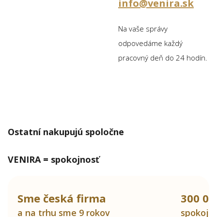
info@venira.sk
Na vaše správy
odpovedáme každý
pracovný deň do 24 hodín.
Ostatní nakupujú spoločne
VENIRA = spokojnosť
Sme česká firma
300 00
a na trhu sme 9 rokov
spokojn