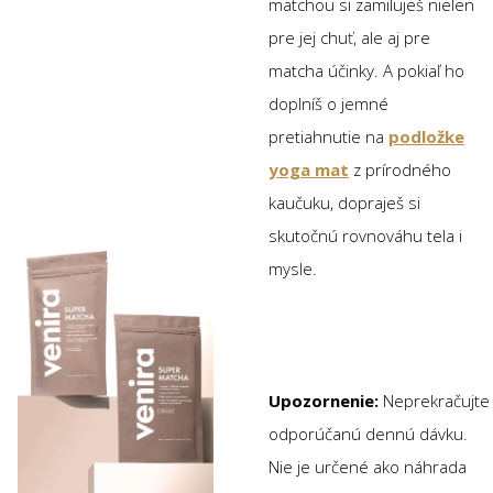
matchou si zamiluješ nielen
pre jej chuť, ale aj pre
matcha účinky. A pokiaľ ho
doplníš o jemné
pretiahnutie na
podložke
yoga mat
z prírodného
kaučuku, dopraješ si
skutočnú rovnováhu tela i
mysle.
Upozornenie:
Neprekračujte
odporúčanú dennú dávku.
Nie je určené ako náhrada