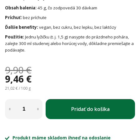
Obsah balenia:
45 g, čo zodpovedá 30 dávkam
Príchuť:
bez príchute
Ďalšie benefity:
vegan, bez cukru, bez lepku, bez laktózy
Použitie:
Jednu lyžičku (t. j. 1,5 g) nasypte do prázdneho pohára,
zalejte 300 ml studenej alebo horúcej vody, dôkladne premiešajte a
podávajte.
9,90 €
9,46 €
Jednotková cena:
21,02 € / 100 g
Pridať do košíka
Produkt máme skladom ihneď na odoslanie