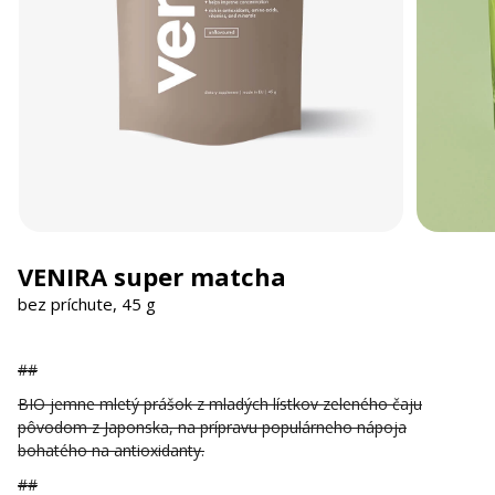
VENIRA super matcha
bez príchute, 45 g
##
BIO jemne mletý prášok z mladých lístkov zeleného čaju
pôvodom z Japonska, na prípravu populárneho nápoja
bohatého na antioxidanty.
##