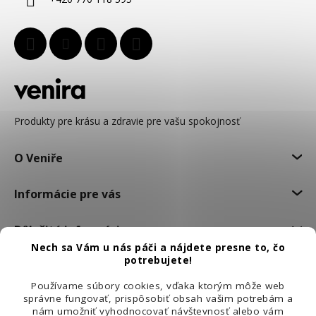
e
Produkty pre krásu a zdravie pre vašu spokojnosť
O Veniře
Informácie pre vás
Dôležité informácie
Nech sa Vám u nás páči a nájdete presne to, čo
potrebujete!
Používame súbory cookies, vďaka ktorým môže web
správne fungovať, prispôsobiť obsah vašim potrebám a
nám umožniť vyhodnocovať návštevnosť alebo vám