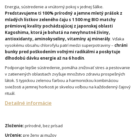
Energia, sústredenie a vnútorný pokoj v jednej šálke.
Predstavujeme ti 100% prírodný a jemne mletý prášok z
mladých lístkov zeleného čaju s 1 500 mg BIO matchy
prémiovej kvality pochádzajúcej z japonskej oblasti
Kagoshima, ktorá je bohatá na nevyhnutné živiny,
antioxidanty, aminokyseliny, vitamíny aj minerály
. Vďaka
vysokému obsahu chlorofylu patrí medzi superpotraviny –
chráni
bunky pred poškodením voľnými radikálmi a poskytuje
dlhodobú dávku energie až na 6 hodín
.
Podporuje lepšie sústredenie, pomáha znižovať stres a pestovanie
v zatienených oblastiach zvyšuje množstvo zdraviu prospešných
látok. S typickou zelenou farbou a harmonickou kombináciou
sviežosti a jemnej horkosti je skvelou voľbou na každodenný čajový
rituál.
Detailné informácie
Zloženie:
prírodné, bez prísad
Určenie:
pre ženy aj mužov