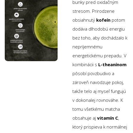
bunky pred oxidačným
stresom. Prirodzene
obsiahnutý
kofeín
potom
dodáva dlhodobú energiu
bez toho, aby dochádzalo k
nepríjemnému
energetickému prepadu. V
kombinácii s
L-theanínom
pôsobí povzbudivo a
zároveň navodzuje pokoj,
takže telo aj myseľ fungujú
v dokonalej rovnováhe. K
tomu všetkému matcha
obsahuje aj
vitamín C
,
ktorý prispieva k normálnej