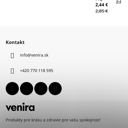
2,85 
2,44 €
2,85 €
Z
á
Kontakt
p
ä
info
@
venira.sk
t
i
+420 770 118 595
e
Produkty pre krásu a zdravie pre vašu spokojnosť