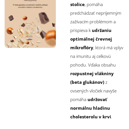
stolice
, pomáha
predchádzať nepríjemným
zažívacím problémom a
prispieva k
udržaniu
optimálnej črevnej
mikroflóry
, ktorá má vplyv
na imunitu aj celkovú
pohodu. Vďaka obsahu
rozpustnej vlákniny
(beta glukánov)
z
ovsených vločiek navyše
pomáha
udržovať
normálnu hladinu
cholesterolu v krvi
.