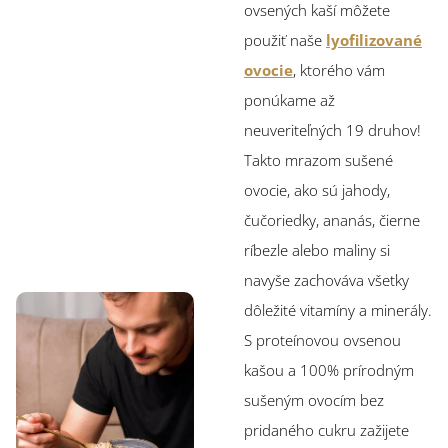
ovsených kaší môžete
použiť naše
lyofilizované
ovocie
, ktorého vám
ponúkame až
neuveriteľných 19 druhov!
Takto mrazom sušené
ovocie, ako sú jahody,
čučoriedky, ananás, čierne
ríbezle alebo maliny si
navyše zachováva všetky
dôležité vitamíny a minerály.
S proteínovou ovsenou
kašou a 100% prírodným
sušeným ovocím bez
pridaného cukru zažijete