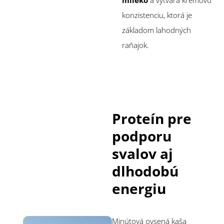
mlieko
a vytvára krémovú
konzistenciu, ktorá je
základom lahodných
raňajok.
Proteín pre
podporu
svalov aj
dlhodobú
energiu
Minútová ovsená kaša