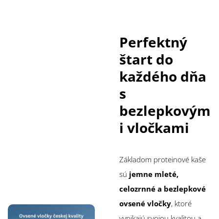
Perfektný
štart do
každého dňa
s
bezlepkovým
i vločkami
Základom proteinové kaše
sú
jemne mleté,
celozrnné a bezlepkové
ovsené vločky
, ktoré
vynikajú svojou kvalitou a