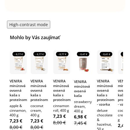
High-contrast mode
Mohlo by Vás zaujímať
- 0,77 €
- 0,77 €
- 0,77 €
- 0,47 €
- 0,41 €
- 0,41
VENIRA
VENIRA
VENIRA
VENIRA
VENIR
VENIRA
minútová
minútová
minútová
minútová
minúto
minútová
ovsená
ovsená
ovsená
ovsená
ovsená
ovsená
kaša s
kaša s
kaša s
kaša s
kaša s
kaša
proteínom
proteínom
proteínom
proteínom
proteí
strawberry
- vzorka
- vzork
apple &
coconut
cinnamon
dream,
cinnamon,
cream,
roll, 400 g
deluxe
coconu
400 g
400 g
400 g
chocolate
cream,
7,23 €
6,98 €
&
g
7,23 €
7,23 €
8,00 €
7,45 €
hazelnut,
2,44 
8,00 €
8,00 €
50 g