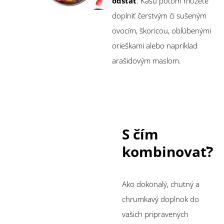
odstáť
. Kašu potom môžete
doplniť čerstvým či sušeným
ovocím, škoricou, obľúbenými
orieškami alebo napríklad
arašidovým maslom.
S čím
kombinovať?
Ako dokonalý, chutný a
chrumkavý doplnok do
vašich pripravených