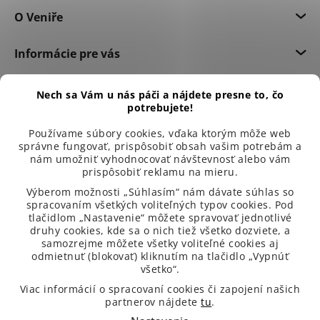
O Veniře
Informácie pre vás
Dôležité informácie
Nech sa Vám u nás páči a nájdete presne to, čo
potrebujete!
Používame súbory cookies, vďaka ktorým môže web
správne fungovať, prispôsobiť obsah vašim potrebám a
nám umožniť vyhodnocovať návštevnosť alebo vám
prispôsobiť reklamu na mieru.
Výberom možnosti „Súhlasím“ nám dávate súhlas so
spracovaním všetkých voliteľných typov cookies. Pod
tlačidlom „Nastavenie“ môžete spravovať jednotlivé
druhy cookies, kde sa o nich tiež všetko dozviete, a
samozrejme môžete všetky voliteľné cookies aj
odmietnuť (blokovať) kliknutím na tlačidlo „Vypnúť
všetko“.
99 % spokojených zákazníků
Viac informácií o spracovaní cookies či zapojení našich
partnerov nájdete
tu
.