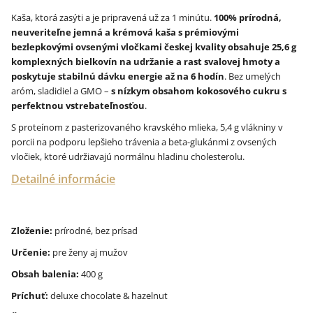
Kaša, ktorá zasýti a je pripravená už za 1 minútu.
100% prírodná,
neuveriteľne jemná a krémová kaša s prémiovými
bezlepkovými ovsenými vločkami českej kvality obsahuje 25,6 g
komplexných bielkovín na udržanie a rast svalovej hmoty a
poskytuje stabilnú dávku energie až na 6 hodín
. Bez umelých
aróm, sladidiel a GMO –
s nízkym obsahom kokosového cukru s
perfektnou vstrebateľnosťou
.
S proteínom z pasterizovaného kravského mlieka, 5,4 g vlákniny v
porcii na podporu lepšieho trávenia a beta-glukánmi z ovsených
vločiek, ktoré udržiavajú normálnu hladinu cholesterolu.
Detailné informácie
Zloženie:
prírodné, bez prísad
Určenie:
pre ženy aj mužov
Obsah balenia:
400 g
Príchuť:
deluxe chocolate & hazelnut