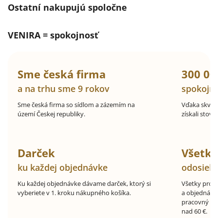
Ostatní nakupujú spoločne
VENIRA = spokojnosť
Sme česká firma
300 00
a na trhu sme 9 rokov
spokojn
Sme česká firma so sídlom a zázemím na
Vďaka skvel
území Českej republiky.
získali stovk
Darček
Všetk
ku každej objednávke
odosiel
Ku každej objednávke dávame darček, ktorý si
Všetky prod
vyberiete v 1. kroku nákupného košíka.
a objednávk
pracovný de
nad 60 €.