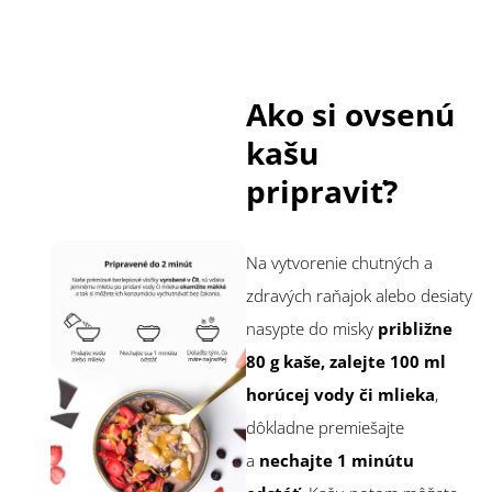
Ako si ovsenú
kašu
pripraviť?
Na vytvorenie chutných a
zdravých raňajok alebo desiaty
nasypte do misky
približne
80 g kaše, zalejte 100 ml
horúcej vody či mlieka
,
dôkladne premiešajte
a
nechajte 1 minútu