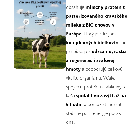
obsahuje
mliečny proteín z
pasterizovaného kravského
mlieka z BIO chovov v
Európe
, ktorý je zdrojom
komplexných bielkovín
. Tie
prispievajú k
udržaniu, rastu
a regenerácii svalovej
hmoty
a podporujú celkovú
vitalitu organizmu. Vďaka
spojeniu proteínu a vlákniny ťa
kaša
spoľahlivo zasýti až na
6 hodín
a pomôže ti udržať
stabilný pocit energie počas
dňa.