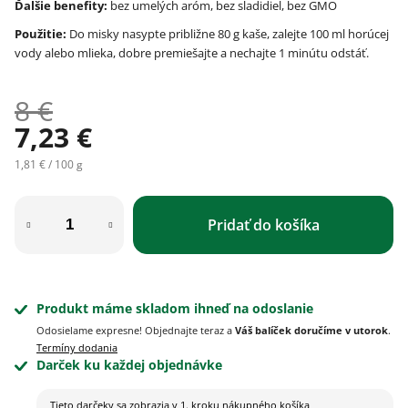
Ďalšie benefity:
bez umelých aróm, bez sladidiel, bez GMO
Použitie:
Do misky nasypte približne 80 g kaše, zalejte 100 ml horúcej
vody alebo mlieka, dobre premiešajte a nechajte 1 minútu odstáť.
8 €
7,23 €
Jednotková cena:
1,81 € / 100 g
Pridať do košíka
Produkt máme skladom ihneď na odoslanie
Odosielame expresne! Objednajte teraz a
Váš balíček doručíme v utorok
.
Termíny dodania
Darček ku každej objednávke
Tieto darčeky sa zobrazia
v 1. kroku nákupného košíka