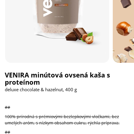
VENIRA minútová ovsená kaša s
proteínom
deluxe chocolate & hazelnut, 400 g
##
100% prírodná s prémiovými bezlepkovými vločkami, bez
umelých aróm, s nízkym obsahom cukru, rýchla príprava.
##