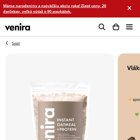
Prejsť
Máme narodeniny a najväčšiu akciu roka! Zlaté ceny, 20
na
darčekov, veľkú súťaž o 90 poukážok.
obsah
Hľadať