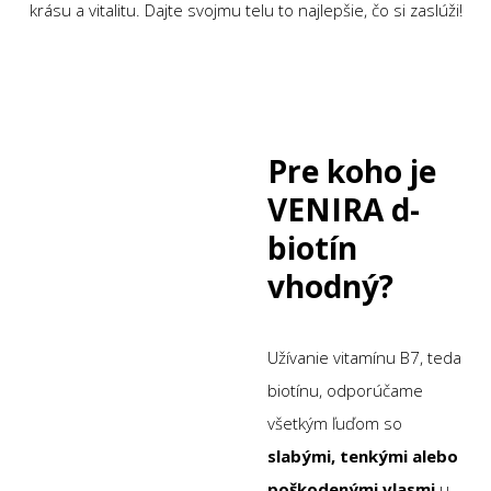
krásu a vitalitu. Dajte svojmu telu to najlepšie, čo si zaslúži!
Pre koho je
VENIRA d-
biotín
vhodný?
Užívanie vitamínu B7, teda
biotínu, odporúčame
všetkým ľuďom so
slabými, tenkými alebo
poškodenými vlasmi
u