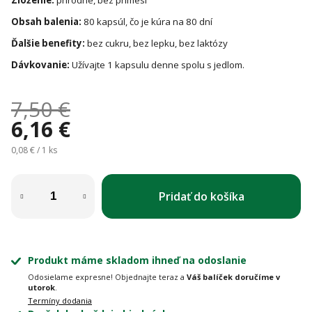
Obsah balenia:
80 kapsúl, čo je kúra na 80 dní
Ďalšie benefity:
bez cukru, bez lepku, bez laktózy
Dávkovanie:
Užívajte 1 kapsulu denne spolu s jedlom.
7,50 €
6,16 €
Jednotková cena:
0,08 € / 1 ks
Pridať do košíka
Produkt máme skladom ihneď na odoslanie
Odosielame expresne! Objednajte teraz a
Váš balíček doručíme v
utorok
.
Termíny dodania