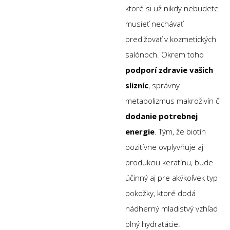
ktoré si už nikdy nebudete
musieť nechávať
predlžovať v kozmetických
salónoch. Okrem toho
podporí zdravie vašich
slizníc
, správny
metabolizmus makroživín či
dodanie potrebnej
energie
. Tým, že biotín
pozitívne ovplyvňuje aj
produkciu keratínu, bude
účinný aj pre akýkoľvek typ
pokožky, ktoré dodá
nádherný mladistvý vzhľad
plný hydratácie.