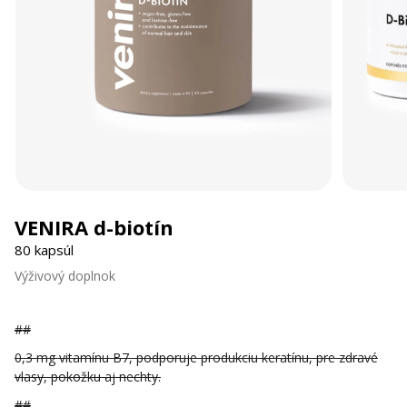
VENIRA d-biotín
80 kapsúl
Výživový doplnok
##
0,3 mg vitamínu B7, podporuje produkciu keratínu, pre zdravé
vlasy, pokožku aj nechty.
##