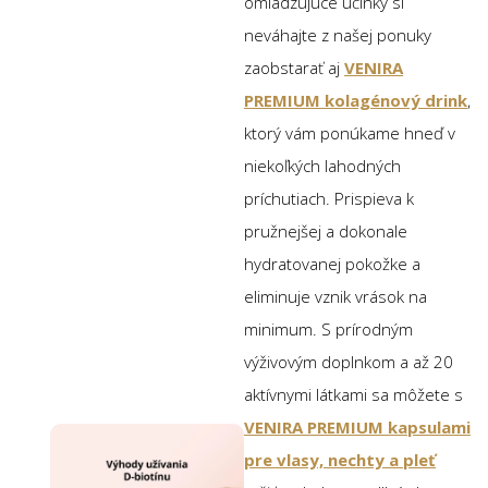
omladzujúce účinky si
neváhajte z našej ponuky
zaobstarať aj
VENIRA
PREMIUM kolagénový drink
,
ktorý vám ponúkame hneď v
niekoľkých lahodných
príchutiach. Prispieva k
pružnejšej a dokonale
hydratovanej pokožke a
eliminuje vznik vrások na
minimum. S prírodným
výživovým doplnkom a až 20
aktívnymi látkami sa môžete s
VENIRA PREMIUM kapsulami
pre vlasy, nechty a pleť