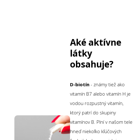
Aké aktívne
látky
obsahuje?
D-biotín
- známy tiež ako
vitamín B7 alebo vitamín H je
vodou rozpustný vitamín,
ktorý patrí do skupiny
vitamínov B. Plní v našom tele
hneď niekoľko kľúčových