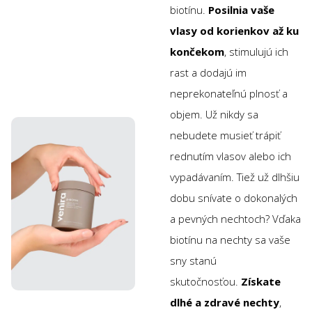
biotínu.
Posilnia vaše
vlasy od korienkov až ku
končekom
, stimulujú ich
rast a dodajú im
neprekonateľnú plnosť a
objem. Už nikdy sa
nebudete musieť trápiť
rednutím vlasov alebo ich
vypadávaním. Tiež už dlhšiu
dobu snívate o dokonalých
a pevných nechtoch? Vďaka
biotínu na nechty sa vaše
sny stanú
skutočnosťou.
Získate
dlhé a zdravé nechty
,