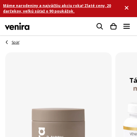
Prejsť
Máme narodeniny a najväčšiu akciu roka! Zlaté ceny, 20
na
darčekov, veľkú súťaž o 90 poukážok.
obsah
Hľadať