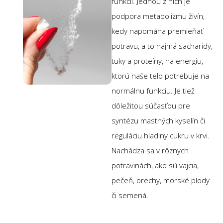
funkcií. Jednou z nich je
podpora metabolizmu živín,
kedy napomáha premieňať
potravu, a to najmä sacharidy,
tuky a proteíny, na energiu,
ktorú naše telo potrebuje na
normálnu funkciu. Je tiež
dôležitou súčasťou pre
syntézu mastných kyselín či
reguláciu hladiny cukru v krvi.
Nachádza sa v rôznych
potravinách, ako sú vajcia,
pečeň, orechy, morské plody
či semená.