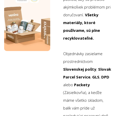
akýmkoľvek problémom pri
doručovaní.
Všetky
materiály, ktoré
používame, sú plne
recyklovateľné.
Objednávky zasielame
prostredníctvom
Slovenskej pošty
,
Slovak
Parcel Service
,
GLS
,
DPD
alebo
Packety
(Zásielkovňa), a keďže
máme všetko skladom,
balík vám príde už
nasledujúci pracovný deň.