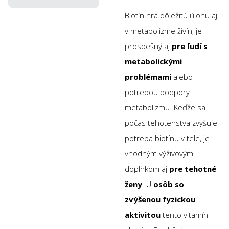
Biotín hrá dôležitú úlohu aj
v metabolizme živín, je
prospešný aj
pre ľudí s
metabolickými
problémami
alebo
potrebou podpory
metabolizmu. Keďže sa
počas tehotenstva zvyšuje
potreba biotínu v tele, je
vhodným výživovým
doplnkom aj
pre tehotné
ženy
. U
osôb so
zvýšenou fyzickou
aktivitou
tento vitamín