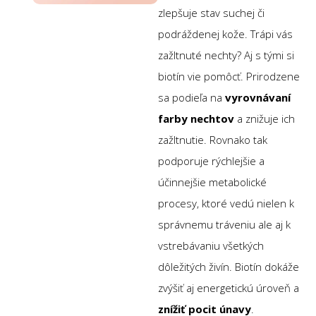
zlepšuje stav suchej či
podráždenej kože. Trápi vás
zažltnuté nechty? Aj s tými si
biotín vie pomôcť. Prirodzene
sa podieľa na
vyrovnávaní
farby nechtov
a znižuje ich
zažltnutie. Rovnako tak
podporuje rýchlejšie a
účinnejšie metabolické
procesy, ktoré vedú nielen k
správnemu tráveniu ale aj k
vstrebávaniu všetkých
dôležitých živín. Biotín dokáže
zvýšiť aj energetickú úroveň a
znížiť pocit únavy
.