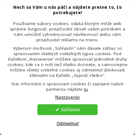
Nech sa Vám u nás páči a nájdete presne to, čo
Darček
Všetk
potrebujete!
ku každej objednávke
odosiel
Používame súbory cookies, vďaka ktorým môže web
Ku každej objednávke dávame darček, ktorý
Všetky prod
správne fungovať, prispôsobiť obsah vašim potrebám a
nám umožniť vyhodnocovať návštevnosť alebo vám
si vyberiete v 1. kroku nákupného košíka.
a objednávk
prispôsobiť reklamu na mieru.
pracovný de
nákupe nad 
Výberom možnosti „Súhlasím“ nám dávate súhlas so
spracovaním všetkých voliteľných typov cookies. Pod
tlačidlom „Nastavenie“ môžete spravovať jednotlivé druhy
cookies, kde sa o nich tiež všetko dozviete, a samozrejme
môžete všetky voliteľné cookies aj odmietnuť (blokovať)
kliknutím na tlačidlo „Vypnúť všetko“.
High-contrast mode
Viac informácií o spracovaní cookies či zapojení našich
Mohlo by Vás zaujímať
partnerov nájdete
tu
.
Nastavenie
- 2,31 €
- 1,08 €
- 3,41 €
- 3,16 €
- 2,67 €
- 1,54 €
Súhlasím
Odmietnuť
VENIRA
VENIRA
VENIRA
zinok
Maca
triezve
VENIRA