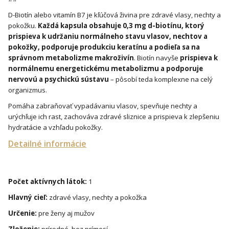
D-Biotín alebo vitamín B7 je kľúčová živina pre zdravé vlasy, nechty a
pokožku.
Každá kapsula obsahuje 0,3 mg d-biotínu, ktorý
prispieva k udržaniu normálneho stavu vlasov, nechtov a
pokožky, podporuje produkciu keratínu a podieľa sa na
správnom metabolizme makroživín
. Biotín navyše
prispieva k
normálnemu energetickému metabolizmu a podporuje
nervovú a psychickú sústavu
– pôsobí teda komplexne na celý
organizmus.
Pomáha zabraňovať vypadávaniu vlasov, spevňuje nechty a
urýchľuje ich rast, zachováva zdravé sliznice a prispieva k zlepšeniu
hydratácie a vzhľadu pokožky.
Detailné informácie
Počet aktívnych látok:
1
Hlavný cieľ:
zdravé vlasy, nechty a pokožka
Určenie:
pre ženy aj mužov
Zloženie:
prírodné, bez prímesí