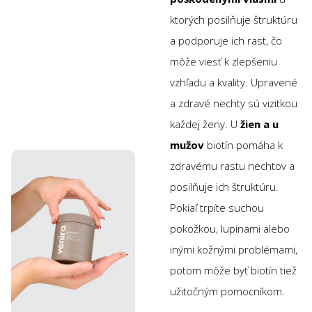
ktorých posilňuje štruktúru
a podporuje ich rast, čo
môže viesť k zlepšeniu
vzhľadu a kvality. Upravené
a zdravé nechty sú vizitkou
každej ženy. U
žien a u
mužov
biotín pomáha k
zdravému rastu nechtov a
posilňuje ich štruktúru.
Pokiaľ trpíte suchou
pokožkou, lupinami alebo
inými kožnými problémami,
potom môže byť biotín tiež
užitočným pomocníkom.