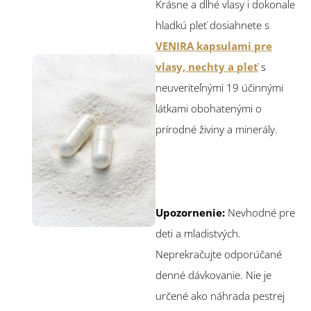
Krásne a dlhé vlasy i dokonale
hladkú pleť dosiahnete s
VENIRA kapsulami pre
vlasy, nechty a pleť
s
neuveriteľnými 19 účinnými
látkami obohatenými o
prírodné živiny a minerály.
Upozornenie:
Nevhodné pre
deti a mladistvých.
Neprekračujte odporúčané
denné dávkovanie. Nie je
určené ako náhrada pestrej