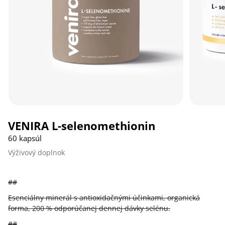
VENIRA L-selenomethionin
60 kapsúl
Výživový doplnok
##
Esenciálny minerál s antioxidačnými účinkami, organická
forma, 200 % odporúčanej dennej dávky selénu.
##