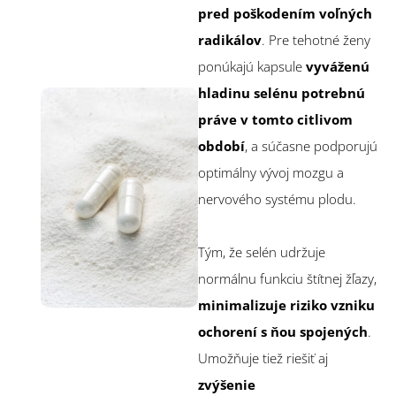
pred poškodením voľných
radikálov
. Pre tehotné ženy
ponúkajú kapsule
vyváženú
hladinu selénu potrebnú
práve v tomto citlivom
období
, a súčasne podporujú
optimálny vývoj mozgu a
nervového systému plodu.
Tým, že selén udržuje
normálnu funkciu štítnej žľazy,
minimalizuje riziko vzniku
ochorení s ňou spojených
.
Umožňuje tiež riešiť aj
zvýšenie