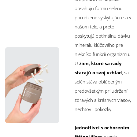
obsahujú formu selénu
prirodzene vyskytujúcu sa v
našom tele, a preto
poskytujú optimálnu dávku
minerálu kľúčového pre
niekoľko funkcií organizmu.
U
žien, ktoré sa rady
starajú o svoj vzhľad
, sa
selén stáva obľúbeným
predovšetkým pri udržaní
zdravých a krásnych vlasov,
nechtov i pokožky.
Jednotlivci s ochorením
štítnej žľazy
ocenia