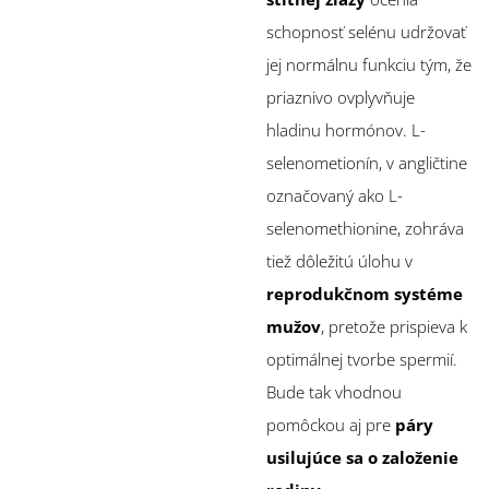
schopnosť selénu udržovať
jej normálnu funkciu tým, že
priaznivo ovplyvňuje
hladinu hormónov. L-
selenometionín, v angličtine
označovaný ako L-
selenomethionine, zohráva
tiež dôležitú úlohu v
reprodukčnom systéme
mužov
, pretože prispieva k
optimálnej tvorbe spermií.
Bude tak vhodnou
pomôckou aj pre
páry
usilujúce sa o založenie