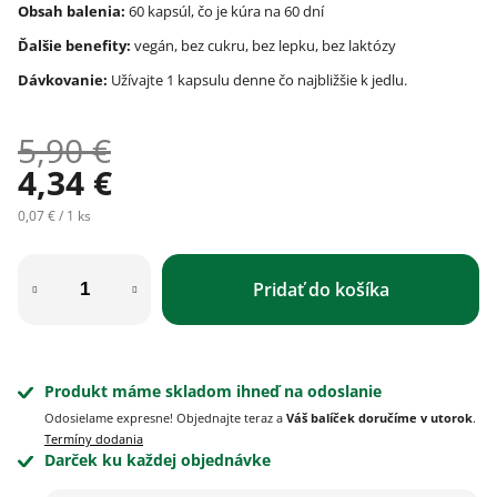
Obsah balenia:
60 kapsúl, čo je kúra na 60 dní
Ďalšie benefity:
vegán, bez cukru, bez lepku, bez laktózy
Dávkovanie:
Užívajte 1 kapsulu denne čo najbližšie k jedlu.
5,90 €
4,34 €
Jednotková cena:
0,07 € / 1 ks
Pridať do košíka
Produkt máme skladom ihneď na odoslanie
Odosielame expresne! Objednajte teraz a
Váš balíček doručíme v utorok
.
Termíny dodania
Darček ku každej objednávke