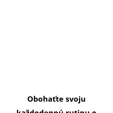
Obohaťte svoju
každodennú rutinu o