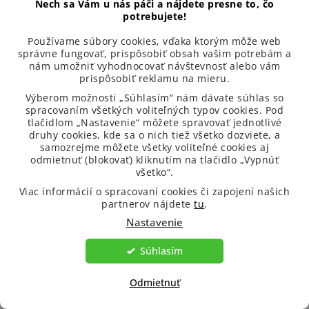
Nech sa Vám u nás páči a nájdete presne to, čo
krvotvorby
20
kapsúl
kapsúl
kapsúl
kapsúl
potrebujete!
kapsúl
60 kapsúl
6,60 €
4,92 €
8,20 €
6,16 €
5,33 €
8,22 €
8,25 €
6,00 €
9,85 €
7,50 €
Používame súbory cookies, vďaka ktorým môže web
8,00 €
11,50 €
správne fungovať, prispôsobiť obsah vašim potrebám a
nám umožniť vyhodnocovať návštevnosť alebo vám
prispôsobiť reklamu na mieru.
Z
Výberom možnosti „Súhlasím“ nám dávate súhlas so
á
spracovaním všetkých voliteľných typov cookies. Pod
tlačidlom „Nastavenie“ môžete spravovať jednotlivé
Kontakt
p
druhy cookies, kde sa o nich tiež všetko dozviete, a
ä
samozrejme môžete všetky voliteľné cookies aj
info
@
venira.sk
odmietnuť (blokovať) kliknutím na tlačidlo „Vypnúť
t
všetko“.
i
Viac informácií o spracovaní cookies či zapojení našich
+420 770 118 595
e
partnerov nájdete
tu
.
Nastavenie
Súhlasím
Odmietnuť