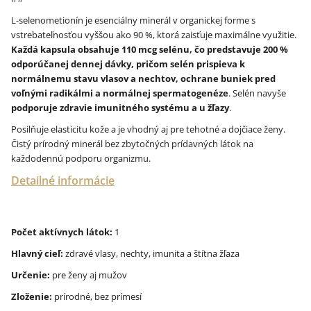
L-selenometionín je esenciálny minerál v organickej forme s
vstrebateľnosťou vyššou ako 90 %, ktorá zaisťuje maximálne využitie.
Každá kapsula obsahuje 110 mcg selénu, čo predstavuje 200 %
odporúčanej dennej dávky, pričom selén prispieva k
normálnemu stavu vlasov a nechtov, ochrane buniek pred
voľnými radikálmi a normálnej spermatogenéze
. Selén navyše
podporuje zdravie imunitného systému a u žľazy
.
Posilňuje elasticitu kože a je vhodný aj pre tehotné a dojčiace ženy.
Čistý prírodný minerál bez zbytočných prídavných látok na
každodennú podporu organizmu.
Detailné informácie
Počet aktívnych látok:
1
Hlavný cieľ:
zdravé vlasy, nechty, imunita a štítna žľaza
Určenie:
pre ženy aj mužov
Zloženie:
prírodné, bez prímesí