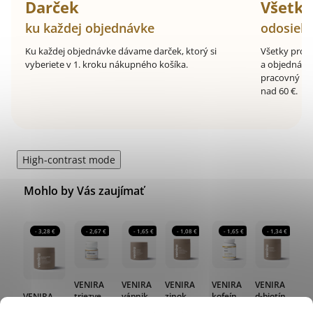
Darček
Všetk
ku každej objednávke
odosiel
Ku každej objednávke dávame darček, ktorý si
Všetky prod
vyberiete v 1. kroku nákupného košíka.
a objednávk
pracovný de
nad 60 €.
High-contrast mode
Mohlo by Vás zaujímať
- 3,28 €
- 2,67 €
- 1,65 €
- 1,08 €
- 1,65 €
- 1,34 €
VENIRA
VENIRA
VENIRA
VENIRA
VENIRA
triezve
vápnik
zinok
kofeín
d-biotín
VENIRA
ráno
podpora
60
80
80
80