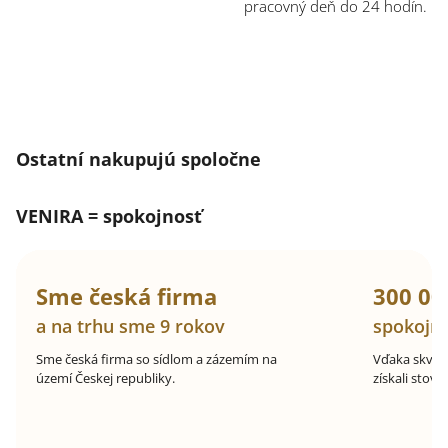
pracovný deň do 24 hodín.
Ostatní nakupujú spoločne
VENIRA = spokojnosť
Sme česká firma
300 00
a na trhu sme 9 rokov
spokojn
Sme česká firma so sídlom a zázemím na
Vďaka skvel
území Českej republiky.
získali stovk