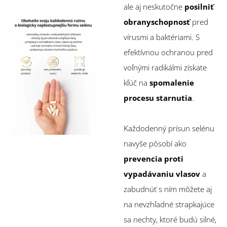
ale aj neskutočne
posilniť
obranyschopnosť
pred
vírusmi a baktériami. S
efektívnou ochranou pred
voľnými radikálmi získate
kľúč na
spomalenie
procesu starnutia
.
Každodenný prísun selénu
navyše pôsobí ako
prevencia proti
vypadávaniu vlasov
a
zabudnúť s ním môžete aj
na nevzhľadné strapkajúce
sa nechty, ktoré budú silné,