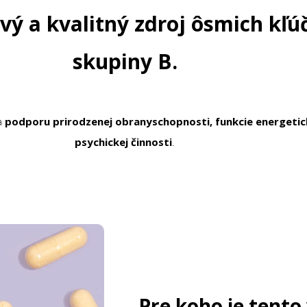
vý a kvalitný zdroj ôsmich kľ
skupiny B.
a
podporu prirodzenej obranyschopnosti, funkcie energetic
psychickej činnosti
.
Pre koho je tento