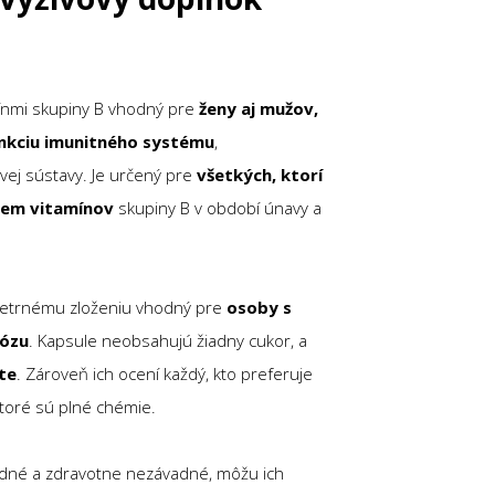
mínmi skupiny B vhodný pre
ženy aj mužov,
unkciu imunitného systému
,
ej sústavy. Je určený pre
všetkých, ktorí
íjem vitamínov
skupiny B v období únavy a
šetrnému zloženiu vhodný pre
osoby s
tózu
. Kapsule neobsahujú žiadny cukor, a
te
. Zároveň ich ocení každý, kto preferuje
ktoré sú plné chémie.
odné a zdravotne nezávadné, môžu ich