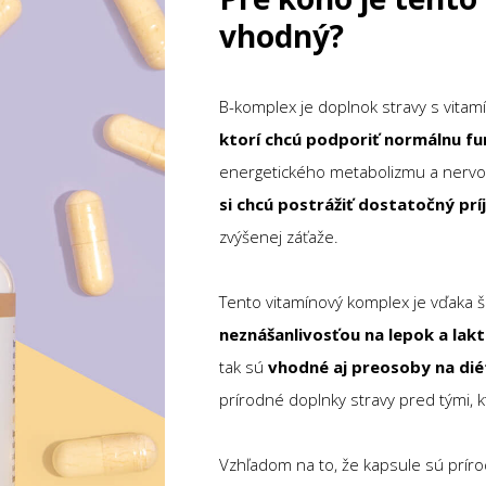
vhodný?
B-komplex je doplnok stravy s vita
ktorí chcú podporiť normálnu f
energetického metabolizmu a nervov
si chcú postrážiť dostatočný pr
zvýšenej záťaže.
Tento vitamínový komplex je vďaka 
neznášanlivosťou na lepok a lak
tak sú
vhodné aj pre
osoby na dié
prírodné doplnky stravy pred tými, 
Vzhľadom na to, že kapsule sú prír