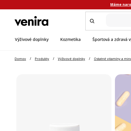
Prejsť
Máme narod
na
obsah
Výživové doplnky
Kozmetika
Športová a zdravá v
/
/
/
Domov
Produkty
Výživové doplnky
Ostatné vitamíny a min