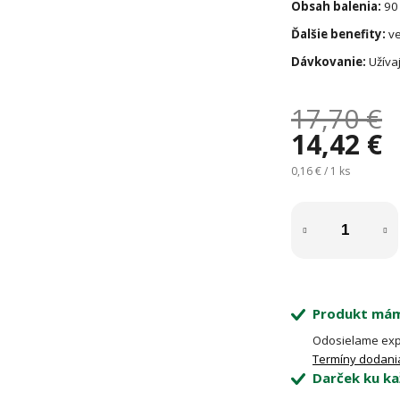
Obsah balenia:
90 
Ďalšie benefity:
ve
Dávkovanie:
Užíva
17,70 €
14,42 €
Jednotková cena:
0,16 € / 1 ks
Produkt mám
Odosielame exp
Termíny dodani
Darček ku ka