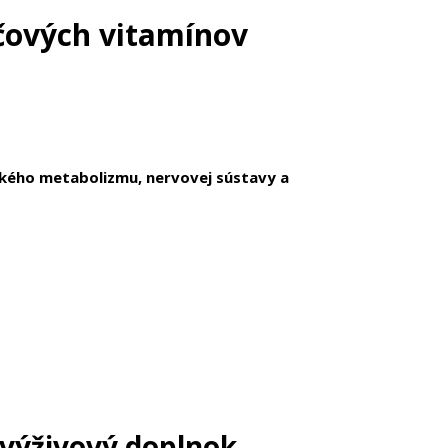
účových vitamínov
kého metabolizmu, nervovej sústavy a
 výživový doplnok