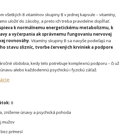
 všetkých 8 vitamínov skupiny B v jednej kapsule – vitamíny,
samo uložiť do zásoby, a preto ich treba pravidelne dopĺňať.
ispieva k normálnemu energetickému metabolizmu, k
navy a vyčerpania ak správnemu fungovaniu nervovej
ckej rovnováhy
. Vitamíny skupiny B sa navyše podieľajú na
o stavu slizníc, tvorbe červených krviniek a podpore
áročné obdobia, kedy telo potrebuje komplexnú podporu – či už
, únavu alebo každodennú psychickú i fyzickú záťaž.
ácie
átok:
8
a, zníženie únavy a psychická pohoda
aj mužov
 bez prímesí