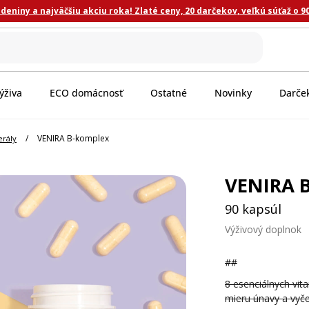
eniny a najväčšiu akciu roka! Zlaté ceny, 20 darčekov, veľkú súťaž o 9
ýživa
ECO domácnosť
Ostatné
Novinky
Darče
/
VENIRA B-komplex
erály
VENIRA 
90 kapsúl
Výživový doplnok
##
8 esenciálnych vita
mieru únavy a vyče