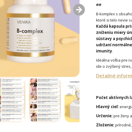
##
B-komplex s obsahom
ktoré si telo nevie 
Každá kapsula pr
zníženiu miery ú
sústavy a psychi
udržaní normálneh
imunity
.
Ideálna voľba pre n
ide o zvýšený stres
Detailné inform
Počet aktívnych l
Hlavný cieľ:
energi
Určenie:
pre ženy 
Zloženie:
prírodné,