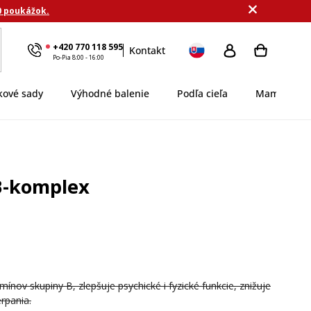
0 poukážok.
+420 770 118 595
Kontakt
Po-Pia 8:00 - 16:00
kové sady
Výhodné balenie
Podľa cieľa
MamaDomi
B-komplex
mínov skupiny B, zlepšuje psychické i fyzické funkcie, znižuje
rpania.