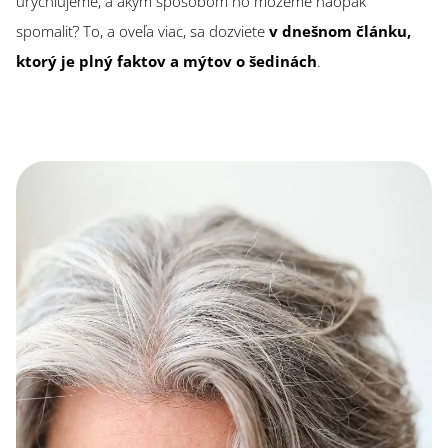
urýchľujeme, a akým spôsobom ho môžeme naopak
spomaliť? To, a oveľa viac, sa dozviete
v dnešnom článku,
ktorý je plný faktov a mýtov o šedinách
.