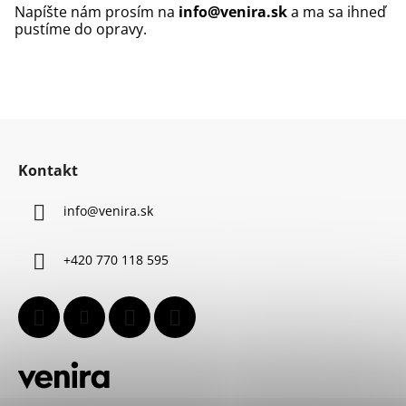
Napíšte nám prosím na
info@venira.sk
a ma sa ihneď
pustíme do opravy.
Z
á
Kontakt
p
ä
info
@
venira.sk
t
i
+420 770 118 595
e