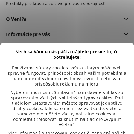
Produkty pre krásu a zdravie pre vašu spokojnosť
O Veniře
Informácie pre vás
Dôležité informácie
Nech sa Vám u nás páči a nájdete presne to, čo
potrebujete!
Používame súbory cookies, vďaka ktorým môže web
správne fungovať, prispôsobiť obsah vašim potrebám a
nám umožniť vyhodnocovať návštevnosť alebo vám
prispôsobiť reklamu na mieru.
Výberom možnosti „Súhlasím“ nám dávate súhlas so
spracovaním všetkých voliteľných typov cookies. Pod
tlačidlom „Nastavenie“ môžete spravovať jednotlivé
druhy cookies, kde sa o nich tiež všetko dozviete, a
samozrejme môžete všetky voliteľné cookies aj
odmietnuť (blokovať) kliknutím na tlačidlo „Vypnúť
všetko“.
99 % spokojených zákazníků
Viac informácií o spracovaní cookies či zapojení našich