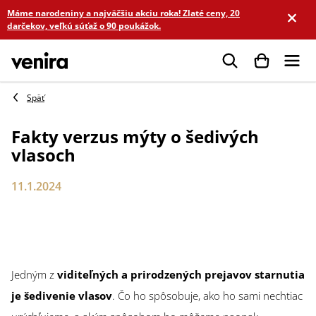
Prejsť
Máme narodeniny a najväčšiu akciu roka! Zlaté ceny, 20
na
darčekov, veľkú súťaž o 90 poukážok.
obsah
Hľadať
Fakty verzus mýty o šedivých
vlasoch
11.1.2024
Jedným z
viditeľných a prirodzených prejavov starnutia
je šedivenie vlasov
. Čo ho spôsobuje, ako ho sami nechtiac