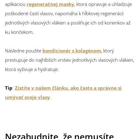
aplikáciou
regeneračnej masky
, ktorá opravuje a uhladzuje
poškodené časti vlasov, napomáha k hĺbkovej regenerácii
jednotlivých vlasových vlákien a posilňuje ich od korienkov až
ku končekom.
Následne použite
kondicionér s kolagénom
, ktorý
prestupuje do najhlbších vrstiev jednotlivých vlasových vlákien,
ktorá vyživuje a hydratuje.
Tip
:
Zistite v našom článku, ako často a správne si
umývať svoje vlasy
.
Nezabudnite, že nemusíte