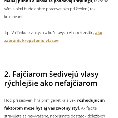
menej plihnú a ľahšie sa poddávajú stylingu
, takže sa
vám s nimi bude dobre pracovať ako pri žehlení, tak
kulmovaní.
Tip: V článku o vlnitých a kučeravých vlasoch zistíte,
ako
zabrániť krepateniu vlasov
.
2. Fajčiarom šedivejú vlasy
rýchlejšie ako nefajčiarom
Hoci pri šedivení hrá prím genetika a vek,
rozhodujúcim
faktorom môže byť aj váš životný štýl
. Ak fajčíte,
stravujete sa nevyvážene, neprijímate dostatok dôležitých