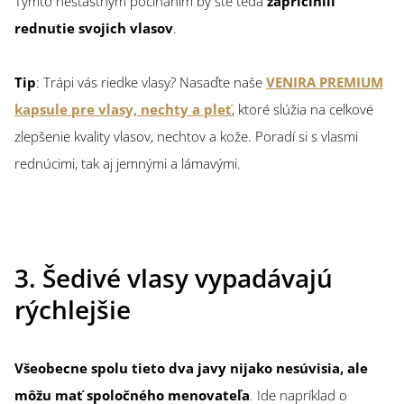
Týmto nešťastným počínaním by ste teda
zapríčinili
rednutie svojich vlasov
.
Tip
: Trápi vás riedke vlasy? Nasaďte naše
VENIRA PREMIUM
kapsule pre vlasy, nechty a pleť
, ktoré slúžia na celkové
zlepšenie kvality vlasov, nechtov a kože. Poradí si s vlasmi
rednúcimi, tak aj jemnými a lámavými.
3. Šedivé vlasy vypadávajú
rýchlejšie
Všeobecne spolu tieto dva javy nijako nesúvisia, ale
môžu mať spoločného menovateľa
. Ide napríklad o