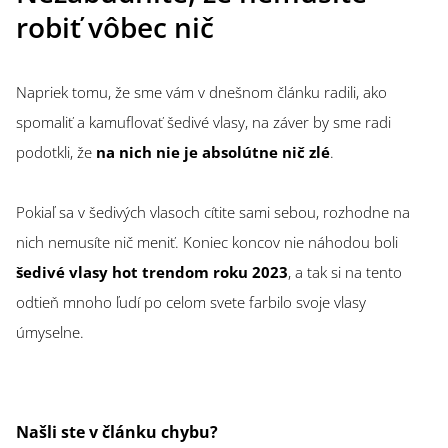
robiť vôbec nič
Napriek tomu, že sme vám v dnešnom článku radili, ako
spomaliť a kamuflovať šedivé vlasy, na záver by sme radi
podotkli, že
na nich nie je absolútne nič zlé
.
Pokiaľ sa v šedivých vlasoch cítite sami sebou, rozhodne na
nich nemusíte nič meniť. Koniec koncov nie náhodou boli
šedivé vlasy hot trendom roku 2023
, a tak si na tento
odtieň mnoho ľudí po celom svete farbilo svoje vlasy
úmyselne.
Našli ste v článku chybu?