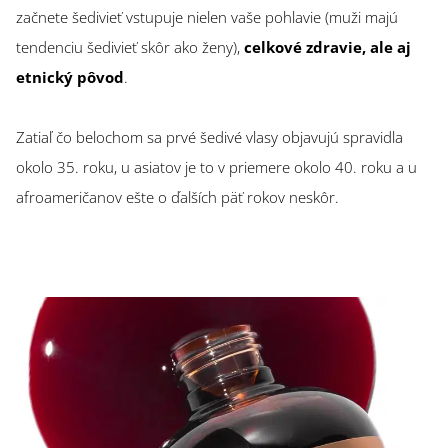
začnete šedivieť vstupuje nielen vaše pohlavie (muži majú
tendenciu šedivieť skôr ako ženy),
celkové zdravie, ale aj
etnický pôvod
.
Zatiaľ čo belochom sa prvé šedivé vlasy objavujú spravidla
okolo 35. roku, u asiatov je to v priemere okolo 40. roku a u
afroameričanov ešte o ďalších päť rokov neskôr.