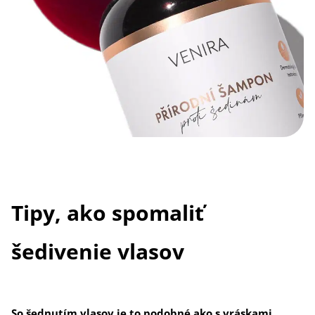
Tipy, ako spomaliť
šedivenie vlasov
So šednutím vlasov je to podobné ako s vráskami
.