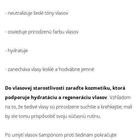
- neutralizuje šedé tóny vlasov
- osviežuje prirodzenú farbu vlasov
- hydratuje
- zanecháva vlasy lesklé a hodvábne jemné
Do vlasovej starostlivosti zaraďte kozmetiku, ktorá
podporuje hydratáciu a regeneráciu vlasov
. Vzhľadom
na to, že šedivé vlasy sú prirodzene suchšie a krehkejšie, mali
by ste tomu prispôsobiť svoju súčasnú rutinu.
Po umytí vlasov šampónom proti šedinám pokračujte