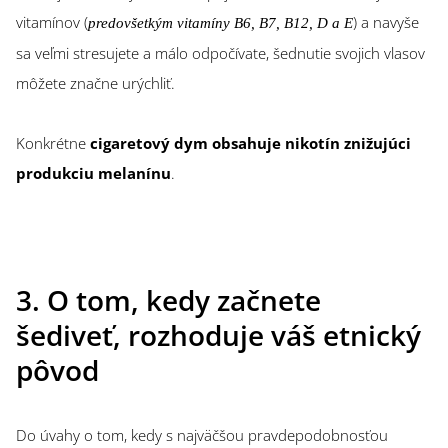
vitamínov (
) a navyše
predovšetkým vitamíny B6, B7, B12, D a E
sa veľmi stresujete a málo odpočívate, šednutie svojich vlasov
môžete značne urýchliť.
Konkrétne
cigaretový dym obsahuje nikotín znižujúci
produkciu melanínu
.
3. O tom, kedy začnete
šediveť, rozhoduje váš etnický
pôvod
Do úvahy o tom, kedy s najväčšou pravdepodobnosťou