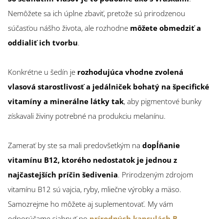
Nemôžete sa ich úplne zbaviť, pretože sú prirodzenou
súčasťou nášho života, ale rozhodne
môžete obmedziť a
oddialiť ich tvorbu
.
Konkrétne u šedín je
rozhodujúca vhodne zvolená
vlasová starostlivosť a jedálniček bohatý na špecifické
vitamíny a minerálne látky tak
, aby pigmentové bunky
získavali živiny potrebné na produkciu melanínu.
Zamerať by ste sa mali predovšetkým na
dopĺňanie
vitamínu B12, ktorého nedostatok je jednou z
najčastejších príčin šedivenia
. Prirodzeným zdrojom
vitamínu B12 sú vajcia, ryby, mliečne výrobky a mäso.
Samozrejme ho môžete aj suplementovať. My vám
odporúčame siahnuť po
prírodných kapsulách B-