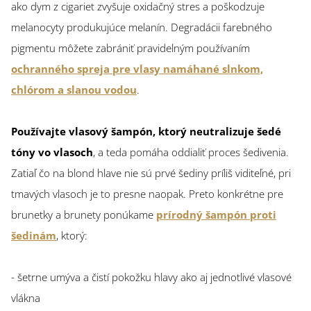
ako dym z cigariet zvyšuje oxidačný stres a poškodzuje
melanocyty produkujúce melanín. Degradácii farebného
pigmentu môžete zabrániť pravidelným používaním
ochranného spreja pre vlasy namáhané slnkom,
chlórom a slanou vodou
.
Používajte vlasový šampón, ktorý neutralizuje šedé
tóny vo vlasoch
, a teda pomáha oddialiť proces šedivenia.
Zatiaľ čo na blond hlave nie sú prvé šediny príliš viditeľné, pri
tmavých vlasoch je to presne naopak. Preto konkrétne pre
brunetky a brunety ponúkame
prírodný šampón proti
šedinám
, ktorý:
- šetrne umýva a čistí pokožku hlavy ako aj jednotlivé vlasové
vlákna