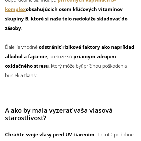
komplex
obsahujúcich osem kľúčových vitamínov
skupiny B, ktoré si naše telo nedokáže skladovať do
zásoby
.
Ďalej je vhodné
odstrániť rizikové faktory ako napríklad
alkohol a fajčenie
, pretože sú
priamym zdrojom
oxidačného stresu
, ktorý môže byť príčinou poškodenia
buniek a tkanív.
A ako by mala vyzerať vaša vlasová
starostlivosť?
Chráňte svoje vlasy pred UV žiarením
. To totiž podobne