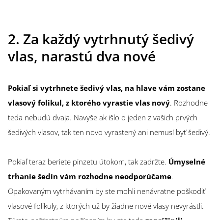
2. Za každý vytrhnutý šedivý
vlas, narastú dva nové
Pokiaľ si vytrhnete šedivý vlas, na hlave vám zostane
vlasový folikul, z ktorého vyrastie vlas nový
. Rozhodne
teda nebudú dvaja. Navyše ak išlo o jeden z vašich prvých
šedivých vlasov, tak ten novo vyrastený ani nemusí byť šedivý.
Pokiaľ teraz beriete pinzetu útokom, tak zadržte.
Úmyselné
trhanie šedín vám rozhodne neodporúčame
.
Opakovaným vytrhávaním by ste mohli nenávratne poškodiť
vlasové folikuly, z ktorých už by žiadne nové vlasy nevyrástli.