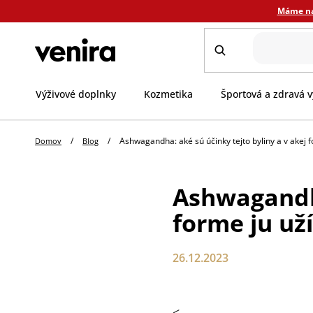
Prejsť
Máme nar
na
obsah
Výživové doplnky
Kozmetika
Športová a zdravá v
/
/
Ashwagandha: aké sú účinky tejto byliny a v akej f
Domov
Blog
Ashwagandha
forme ju už
26.12.2023
<