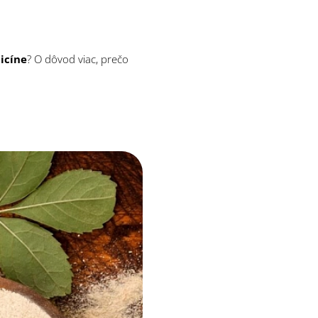
icíne
? O dôvod viac, prečo