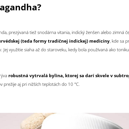
wagandha?
nda, prezývaná tiež snodárna vitania, indický ženšen alebo zimná če
urvédskej (teda formy tradičnej indickej) medicíny
, kde sa 
. Jej využitie siaha až do staroveku, kedy bola používaná ako tonik
rýva
robustná vytrvalá bylina, ktorej sa darí skvele v subtr
v prežije aj pri nižších teplotách do 10 °C.