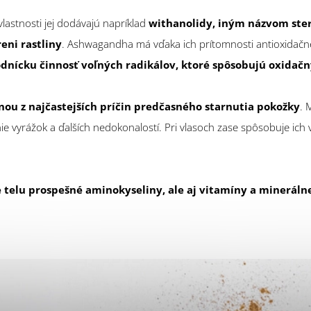
lastnosti jej dodávajú napríklad
withanolidy, iným názvom ster
eni rastliny
. Ashwagandha má vďaka ich prítomnosti antioxidačné
dnícku činnosť voľných radikálov, ktoré spôsobujú oxidačn
dnou z najčastejších príčin predčasného starnutia pokožky
. 
enie vyrážok a ďalších nedokonalostí. Pri vlasoch zase spôsobuje ic
 telu prospešné aminokyseliny, ale aj vitamíny a mineráln