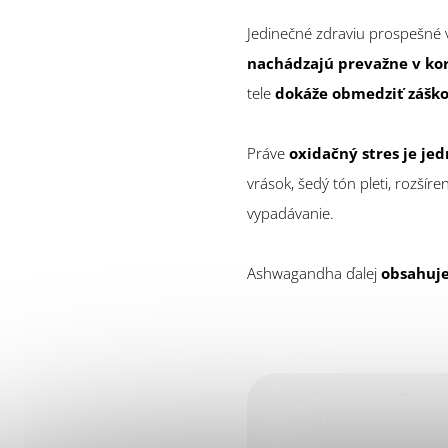
Jedinečné zdraviu prospešné v
nachádzajú prevažne v kor
tele
dokáže obmedziť záško
Práve
oxidačný stres je je
vrások, šedý tón pleti, rozšír
vypadávanie.
Ashwagandha ďalej
obsahuje