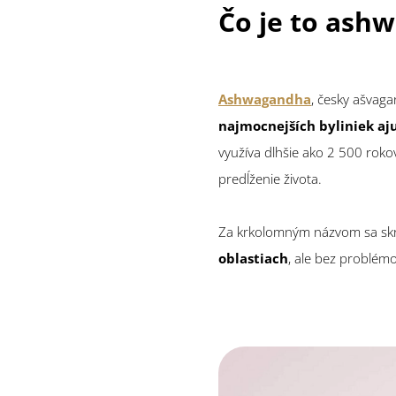
Čo je to ash
Ashwagandha
, česky ašvaga
najmocnejších byliniek aj
využíva dlhšie ako 2 500 rokov
predĺženie života.
Za krkolomným názvom sa sk
oblastiach
, ale bez problémo