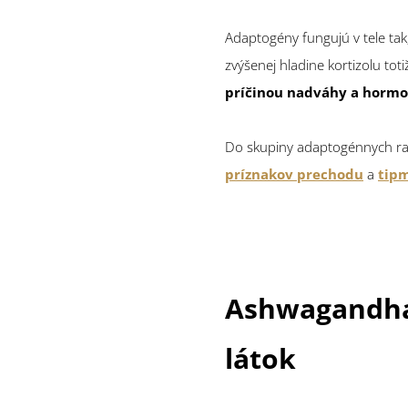
Adaptogény fungujú v tele tak
zvýšenej hladine kortizolu to
príčinou nadváhy a horm
Do skupiny adaptogénnych rast
príznakov prechodu
a
tipm
Ashwagandha 
látok