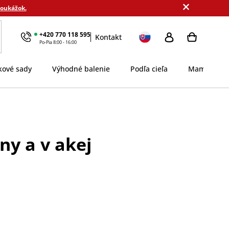
poukážok.
+420 770 118 595
Kontakt
Po-Pia 8:00 - 16:00
kové sady
Výhodné balenie
Podľa cieľa
MamaDomi
ny a v akej