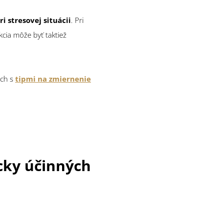
 stresovej situácii
. Pri
kcia môže byť taktiež
och s
tipmi na zmiernenie
cky účinných