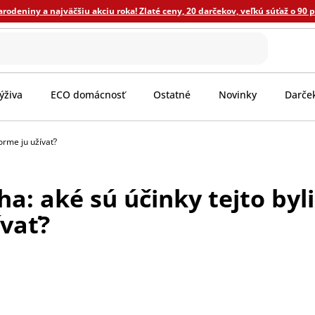
odeniny a najväčšiu akciu roka! Zlaté ceny, 20 darčekov, veľkú súťaž o 90 
ýživa
ECO domácnosť
Ostatné
Novinky
Darče
orme ju užívať?
: aké sú účinky tejto byli
ívať?