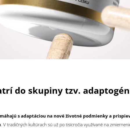
trí do skupiny tzv. adaptogén
máhajú s adaptáciou na nové životné podmienky a prispiev
u
. V tradičných kultúrach sú už po tisícročia využívané na zmierneni