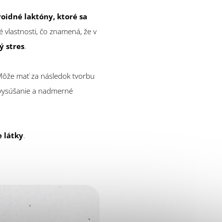
oidné laktóny, ktoré sa
 vlastnosti, čo znamená, že v
ý stres
.
Môže mať za následok tvorbu
h vysúšanie a nadmerné
e látky
.