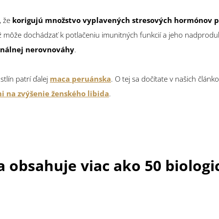
, že
korigujú množstvo vyplavených stresových hormónov pri
tiž môže dochádzať k potlačeniu imunitných funkcií a jeho nadprodu
onálnej nerovnováhy
.
lín patrí ďalej
maca peruánska
. O tej sa dočítate v našich článk
i na zvýšenie ženského libida
.
obsahuje viac ako 50 biologi