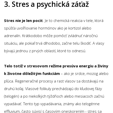
3. Stres a psychická záťaž
Stres nie je len pocit
. Je to chemická reakcia v tele, ktorá
spúšťa uvoľňovanie hormónov ako je kortizol alebo
adrenalín. Krátkodobo môže pomôcť zvládnuť náročnú
situáciu, ale pokiaľ trvá dlhodobo, začne telu škodiť. A vlasy
bývajú jednou z prvých oblastí, ktoré to odnesú.
Telo totiž v stresovom režime presúva energiu a živiny
k životne dôležitým funkciám
– ako je srdce, mozog alebo
pľúca. Regeneračné procesy a rast vlasov sa dostávajú na
druhú koľaj. Vlasové folikuly prechádzajú do kľudovej fázy
(telogén) a po niekoľkých týždňoch alebo mesiacoch začnú
vypadávať. Tento typ vypadávania, známy ako telogénne
effluvium, často súvisí s časovým oneskorením - stres sa