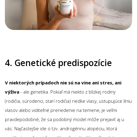
4. Genetické predispozície
V niektorých prípadoch nie sú na vine ani stres, ani
výživa
- ale genetika. Pokiaľ má niekto z blízkej rodiny
(rodičia, súrodenci, starí rodičia) riedke vlasy, ustupujúce líniu
vlasov alebo viditeľné preriedenie na temene, je veľmi
pravdepodobné, že sa podobný model môže prejaviť aj u
vás. Najčastejšie ide o tzv. androgénnu alopéciu, ktorá