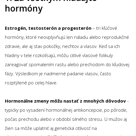
hormóny
Estrogén, testosterón a progesterón
– tri kľúčové
hormóny, ktoré neovplyvňujú len náladu alebo reprodukčné
zdravie, ale aj stav pokožky, nechtov a vlasov. Keď sa ich
hladiny v tele rozkolísajú, môžu citlivé vlasové folikuly
zareagovať spomalením rastu alebo prechodom do kľudovej
fázy. Výsledkom je nadmerné padanie vlasov, často
rozptýlené po celej hlave.
Hormonálne zmeny môžu nastať z mnohých dôvodov
-
typicky po vysadení hormonálnej antikoncepcie, po pôrode,
počas prechodu alebo v období silného stresu. U mužov aj
žien sa môže uplatniť aj genetická citlivosť na