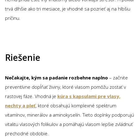
trvá dlhšie ako tri mesiace, je vhodné sa pozrieť aj na hlbšiu
príčinu.
Riešenie
Nečakajte, kým sa padanie rozbehne naplno
– začnite
preventívne dopĺňať živiny, ktoré vlasom pomôžu zostať v
rastovej fáze. Vhodná je
kúra s kapsulami pre vlasy,
nechty a pleť
, ktoré obsahujú komplexné spektrum
vitamínov, minerálov a aminokyselín. Tieto doplnky podporujú
vitalitu vlasových folikulov a pomáhajú vlasom lepšie zvládnuť
prechodné obdobie.