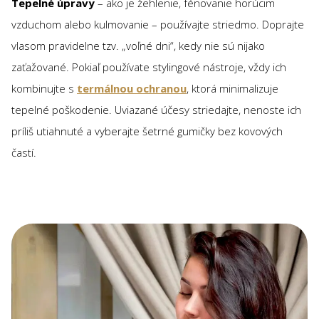
Tepelné úpravy
– ako je žehlenie, fénovanie horúcim
vzduchom alebo kulmovanie – používajte striedmo. Doprajte
vlasom pravidelne tzv. „voľné dni“, kedy nie sú nijako
zaťažované. Pokiaľ používate stylingové nástroje, vždy ich
kombinujte s
termálnou ochranou
, ktorá minimalizuje
tepelné poškodenie. Uviazané účesy striedajte, nenoste ich
príliš utiahnuté a vyberajte šetrné gumičky bez kovových
častí.