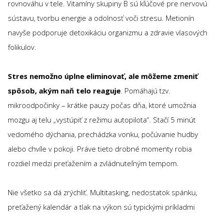
rovnováhu v tele. Vitamíny skupiny B sú kľúčové pre nervovú
sústavu, tvorbu energie a odolnosť voči stresu. Metionín
navyše podporuje detoxikáciu organizmu a zdravie vlasových
folikulov.
Stres nemožno úplne eliminovať, ale môžeme zmeniť
spôsob, akým naň telo reaguje
. Pomáhajú tzv.
mikroodpočinky – krátke pauzy počas dňa, ktoré umožnia
mozgu aj telu „vystúpiť z režimu autopilota“. Stačí 5 minút
vedomého dýchania, prechádzka vonku, počúvanie hudby
alebo chvíle v pokoji. Práve tieto drobné momenty robia
rozdiel medzi preťažením a zvládnuteľným tempom.
Nie všetko sa dá zrýchliť. Multitasking, nedostatok spánku,
preťažený kalendár a tlak na výkon sú typickými príkladmi