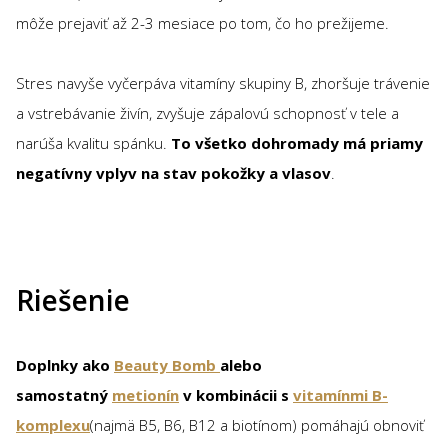
môže prejaviť až 2-3 mesiace po tom, čo ho prežijeme.
Stres navyše vyčerpáva vitamíny skupiny B, zhoršuje trávenie
a vstrebávanie živín, zvyšuje zápalovú schopnosť v tele a
narúša kvalitu spánku.
To všetko dohromady má priamy
negatívny vplyv na stav pokožky a vlasov
.
Riešenie
Doplnky ako
Beauty Bomb
alebo
samostatný
metionín
v kombinácii s
vitamínmi B-
komplexu
(najmä B5, B6, B12 a biotínom) pomáhajú obnoviť