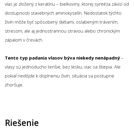
vlas je zložený z keratínu – bielkoviny, ktorej syntéza závisí od
dostupnosti stavebných aminokyselín. Nedostatok týchto
živín môže byť spôsobený diétami, oslabeným trávením,
stresom, ale aj jednostrannou stravou alebo chronickým
zápalom v črevách.
Tento typ padania vlasov býva niekedy nenápadný
–
vlasy sú jednoducho tenšie, bez lesku, viac sa štiepia. Ale
pokiaľ nedôjde k doplneniu živín, situácia sa postupne
zhoršuje.
Riešenie