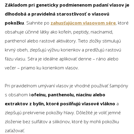
Základom pri geneticky podmienenom padaní vlasov je
dlhodobá a pravidelná starostlivosť o vlasovú
pokožku
. Siahnite po
zahusťujúcom vlasovom sére
, ktoré
obsahuje účinné látky ako kofeín, peptidy, niacínamid,
panthenol alebo rastové aktivátory. Tieto zložky stimulujú
krvný obeh, zlepšujú výživu korienkov a predlžujú rastovú
fázu vlasu. Séra je ideálne aplikovať denne – ráno alebo
večer – priamo ku korienkom vlasov.
Pri pravidelnom umývaní vlasov je vhodné používať šampóny
s obsahom k
ofeínu, panthenolu, niacínu alebo
extraktov z bylín, ktoré posilňujú vlasové vlákno
a
zlepšujú prekrvenie pokožky hlavy. Dôležité je voliť jemné
zloženie bez sulfátov a silikónov, ktoré by mohli pokožku
zaťažovať.