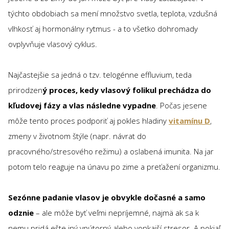
týchto obdobiach sa mení množstvo svetla, teplota, vzdušná
vlhkosť aj hormonálny rytmus - a to všetko dohromady
ovplyvňuje vlasový cyklus.
Najčastejšie sa jedná o tzv. telogénne effluvium, teda
prirodzen
ý proces, kedy vlasový folikul prechádza do
kľudovej fázy a vlas následne vypadne
. Počas jesene
môže tento proces podporiť aj pokles hladiny
vitamínu D
,
zmeny v životnom štýle (napr. návrat do
pracovného/stresového režimu) a oslabená imunita. Na jar
potom telo reaguje na únavu po zime a preťažení organizmu.
Sezónne padanie vlasov je obvykle dočasné a samo
odznie
– ale môže byť veľmi nepríjemné, najmä ak sa k
nemu pridá ešte iný vnútorný alebo vonkajší stresor. A pokiaľ