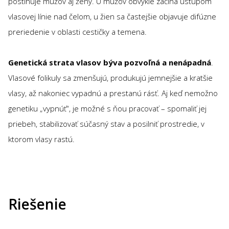
postihuje mužov aj ženy. U mužov obvykle začína ústupom
vlasovej línie nad čelom, u žien sa častejšie objavuje difúzne
preriedenie v oblasti cestičky a temena.
Genetická strata vlasov býva pozvoľná a nenápadná
.
Vlasové folikuly sa zmenšujú, produkujú jemnejšie a kratšie
vlasy, až nakoniec vypadnú a prestanú rásť. Aj keď nemožno
genetiku „vypnúť“, je možné s ňou pracovať – spomaliť jej
priebeh, stabilizovať súčasný stav a posilniť prostredie, v
ktorom vlasy rastú.
Riešenie