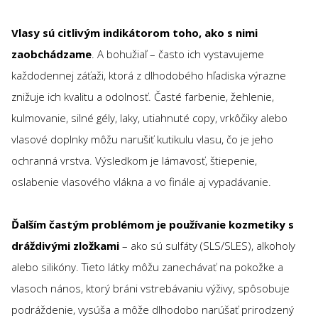
Vlasy sú citlivým indikátorom toho, ako s nimi
zaobchádzame
. A bohužiaľ – často ich vystavujeme
každodennej záťaži, ktorá z dlhodobého hľadiska výrazne
znižuje ich kvalitu a odolnosť. Časté farbenie, žehlenie,
kulmovanie, silné gély, laky, utiahnuté copy, vrkôčiky alebo
vlasové doplnky môžu narušiť kutikulu vlasu, čo je jeho
ochranná vrstva. Výsledkom je lámavosť, štiepenie,
oslabenie vlasového vlákna a vo finále aj vypadávanie.
Ďalším častým problémom je používanie kozmetiky s
dráždivými zložkami
– ako sú sulfáty (SLS/SLES), alkoholy
alebo silikóny. Tieto látky môžu zanechávať na pokožke a
vlasoch nános, ktorý bráni vstrebávaniu výživy, spôsobuje
podráždenie, vysúša a môže dlhodobo narúšať prirodzený