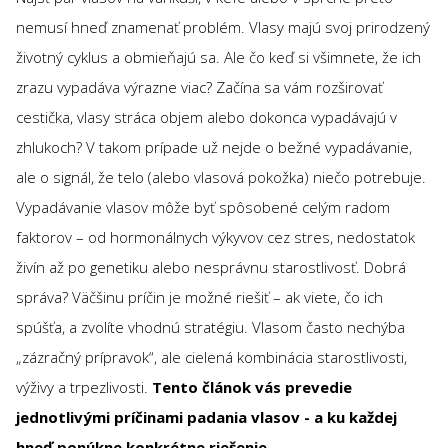
nemusí hneď znamenať problém. Vlasy majú svoj prirodzený
životný cyklus a obmieňajú sa. Ale čo keď si všimnete, že ich
zrazu vypadáva výrazne viac? Začína sa vám rozširovať
cestička, vlasy stráca objem alebo dokonca vypadávajú v
zhlukoch? V takom prípade už nejde o bežné vypadávanie,
ale o signál, že telo (alebo vlasová pokožka) niečo potrebuje.
Vypadávanie vlasov môže byť spôsobené celým radom
faktorov – od hormonálnych výkyvov cez stres, nedostatok
živín až po genetiku alebo nesprávnu starostlivosť. Dobrá
správa? Väčšinu príčin je možné riešiť – ak viete, čo ich
spúšťa, a zvolíte vhodnú stratégiu. Vlasom často nechýba
„zázračný prípravok“, ale cielená kombinácia starostlivosti,
výživy a trpezlivosti.
Tento článok vás prevedie
jednotlivými príčinami padania vlasov - a ku každej
hneď ponúkne konkrétne riešenie
.