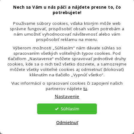
Nech sa Vám u nás páči a nájdete presne to, čo
Dôležité je počúvať svoje telo, byť k sebe trpezlivý a
potrebujete!
nebáť sa urobiť zmenu
. Vlasy potrebujú čas, výživu a
Používame súbory cookies, vďaka ktorým môže web
správne fungovať, prispôsobiť obsah vašim potrebám a
regeneráciu. A práve ich stav vám môže povedať viac, než by
nám umožniť vyhodnocovať návštevnosť alebo vám
sa na prvý pohľad zdalo. Pokiaľ teda cítite, že vaše vlasy nie
prispôsobiť reklamu na mieru.
Výberom možnosti „Súhlasím“ nám dávate súhlas so
sú v kondícii, berte to ako šancu sa o seba lepšie postarať.
spracovaním všetkých voliteľných typov cookies. Pod
Nie kvôli dokonalosti – ale kvôli zdraviu a pohode.
tlačidlom „Nastavenie“ môžete spravovať jednotlivé druhy
cookies, kde sa o nich tiež všetko dozviete, a samozrejme
môžete všetky voliteľné cookies aj odmietnuť (blokovať)
kliknutím na tlačidlo „Vypnúť všetko“.
Viac informácií o spracovaní cookies či zapojení našich
partnerov nájdete
tu
.
Nastavenie
Z
Súhlasím
á
Kontakt
p
Odmietnuť
ä