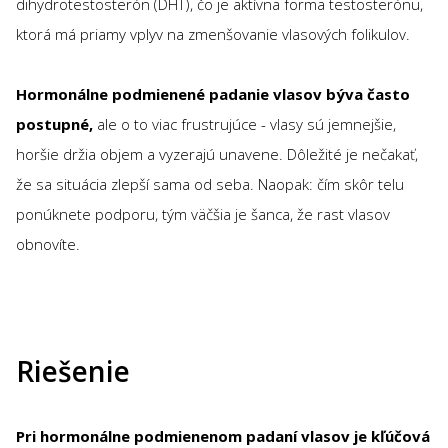
dihydrotestosterón (DHT), čo je aktívna forma testosterónu,
ktorá má priamy vplyv na zmenšovanie vlasových folikulov.
Hormonálne podmienené padanie vlasov býva často
postupné,
ale o to viac frustrujúce - vlasy sú jemnejšie,
horšie držia objem a vyzerajú unavene. Dôležité je nečakať,
že sa situácia zlepší sama od seba. Naopak: čím skôr telu
ponúknete podporu, tým väčšia je šanca, že rast vlasov
obnovíte.
Riešenie
Pri hormonálne podmienenom padaní vlasov je kľúčová