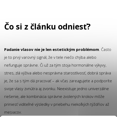
Čo si z článku odniesť?
Padanie vlasov nie je len estetickým problémom
. Často
je to prvý varovný signál, že v tele niečo chýba alebo
nefunguje správne. Či už za tým stoja hormonálne výkyvy,
stres, zlá výživa alebo nesprávna starostlivosť, dobrá správa
je, že sa s tým dá pracovať – ak včas zareagujete a podporíte
svoje vlasy zvnútra aj zvonku. Neexistuje jedno univerzálne
riešenie, ale kombinácia správne zvolených krokov môže
priniesť viditeľné výsledky v priebehu niekoľkých týždňov až
mesiacov.