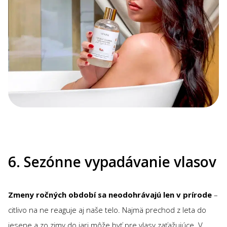
6. Sezónne vypadávanie vlasov
Zmeny ročných období sa neodohrávajú len v prírode
–
citlivo na ne reaguje aj naše telo. Najmä prechod z leta do
jesene a zo zimy do jari môže byť pre vlasy zaťažujúce. V