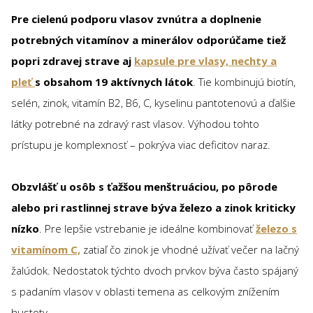
Pre cielenú podporu vlasov zvnútra a doplnenie
potrebných vitamínov a minerálov odporúčame tiež
popri zdravej strave aj
kapsule pre vlasy, nechty a
pleť
s obsahom 19 aktívnych látok
. Tie kombinujú biotín,
selén, zinok, vitamín B2, B6, C, kyselinu pantotenovú a ďalšie
látky potrebné na zdravý rast vlasov. Výhodou tohto
prístupu je komplexnosť – pokrýva viac deficitov naraz.
Obzvlášť u osôb s ťažšou menštruáciou, po pôrode
alebo pri rastlinnej strave býva železo a zinok kriticky
nízko
. Pre lepšie vstrebanie je ideálne kombinovať
železo s
vitamínom C,
zatiaľ čo zinok je vhodné užívať večer na lačný
žalúdok. Nedostatok týchto dvoch prvkov býva často spájaný
s padaním vlasov v oblasti temena as celkovým znížením
hustoty.