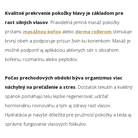
Kvalitné prekrvenie pokožky hlavy je základom pre
rast silných vlasov
. Pravidelná jemná masáž pokožky
prstami,
masážnou kefou
alebo
derma rollerom
stimuluje
krvný obeh a podporuje prísun živín ku korienkom. Masáž je
možné podporiť aj aplikáciou aktívnych sér s obsahom
kofeínu, rozmarínu alebo peptidov.
Počas prechodových období býva organizmus viac
náchylný na preťaženie a stres
. Dostatok tekutín a kvalitný
spánok pomáhajú telu lepšie regenerovať, udržať
hormonálnu rovnováhu a tým aj zdravý rast vlasov.
Hydratácia je navyše dôležitá pre pružnosť pokožky a teda aj
správne fungovanie vlasových folikulov.