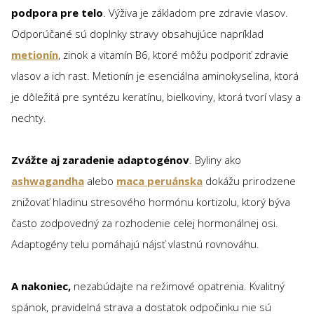
podpora pre telo
. Výživa je základom pre zdravie vlasov.
Odporúčané sú doplnky stravy obsahujúce napríklad
metionín
, zinok a vitamín B6, ktoré môžu podporiť zdravie
vlasov a ich rast. Metionín je esenciálna aminokyselina, ktorá
je dôležitá pre syntézu keratínu, bielkoviny, ktorá tvorí vlasy a
nechty.
Zvážte aj zaradenie adaptogénov
. Byliny ako
ashwagandha
alebo
maca peruánska
dokážu prirodzene
znižovať hladinu stresového hormónu kortizolu, ktorý býva
často zodpovedný za rozhodenie celej hormonálnej osi.
Adaptogény telu pomáhajú nájsť vlastnú rovnováhu.
A nakoniec,
nezabúdajte na režimové opatrenia. Kvalitný
spánok, pravidelná strava a dostatok odpočinku nie sú