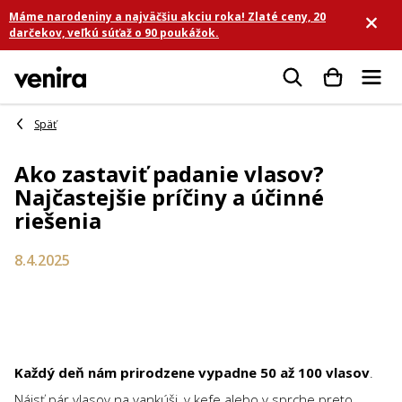
Prejsť
Máme narodeniny a najväčšiu akciu roka! Zlaté ceny, 20
na
darčekov, veľkú súťaž o 90 poukážok.
obsah
Hľadať
Ako zastaviť padanie vlasov?
Najčastejšie príčiny a účinné
riešenia
8.4.2025
Každý deň nám prirodzene vypadne 50 až 100 vlasov
.
Nájsť pár vlasov na vankúši, v kefe alebo v sprche preto