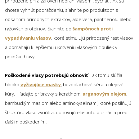
prirodzené pH a zároveň nebráni vlasom „dýchať“. Ak sa
chcete vyhnúť podráždeniu, siahnite po produktoch s
obsahom prírodných extraktov, aloe vera, panthenolu alebo
ryžových proteínov. Siahnite po
šampónoch proti
vypadávaniu vlasov
, ktoré stimulujú prirodzený rast vlasov
a pomáhajú k lepšiemu ukotveniu vlasových cibuliek v
pokožke hlavy.
Poškodené vlasy potrebujú obnoviť
- ak tomu slúžia
hlboko
vyživujúce masky
, bezoplachové séra a olejové
kúry. Hľadajte prípravky s keratínom,
arganovým olejom
,
bambuckým maslom alebo aminokyselinami, ktoré posilňujú
štruktúru vlasu zvnútra, obnovujú elasticitu a chránia pred
ďalším poškodením.