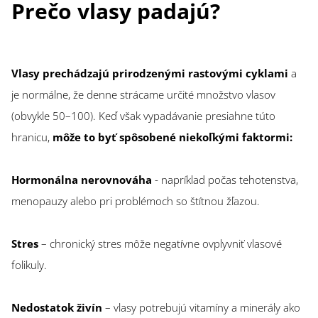
Prečo vlasy padajú?
Vlasy prechádzajú prirodzenými rastovými cyklami
a
je normálne, že denne strácame určité množstvo vlasov
(obvykle 50–100). Keď však vypadávanie presiahne túto
hranicu,
môže to byť spôsobené niekoľkými faktormi:
Hormonálna nerovnováha
- napríklad počas tehotenstva,
menopauzy alebo pri problémoch so štítnou žľazou.
Stres
– chronický stres môže negatívne ovplyvniť vlasové
folikuly.
Nedostatok živín
– vlasy potrebujú vitamíny a minerály ako