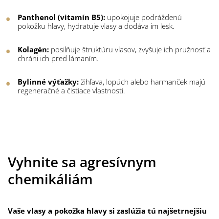
Panthenol (vitamín B5):
upokojuje podráždenú
pokožku hlavy, hydratuje vlasy a dodáva im lesk.
Kolagén:
posilňuje štruktúru vlasov, zvyšuje ich pružnosť a
chráni ich pred lámaním.
Bylinné výťažky:
žihľava, lopúch alebo harmanček majú
regeneračné a čistiace vlastnosti.
Vyhnite sa agresívnym
chemikáliám
Vaše vlasy a pokožka hlavy si zaslúžia tú najšetrnejšiu