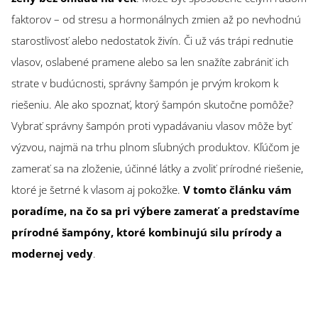
faktorov – od stresu a hormonálnych zmien až po nevhodnú
starostlivosť alebo nedostatok živín. Či už vás trápi rednutie
vlasov, oslabené pramene alebo sa len snažíte zabrániť ich
strate v budúcnosti, správny šampón je prvým krokom k
riešeniu. Ale ako spoznať, ktorý šampón skutočne pomôže?
Vybrať správny šampón proti vypadávaniu vlasov môže byť
výzvou, najmä na trhu plnom sľubných produktov. Kľúčom je
zamerať sa na zloženie, účinné látky a zvoliť prírodné riešenie,
ktoré je šetrné k vlasom aj pokožke.
V tomto článku vám
poradíme, na čo sa pri výbere zamerať a predstavíme
prírodné šampóny, ktoré kombinujú silu prírody a
modernej vedy
.