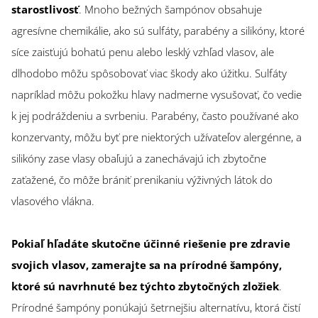
starostlivosť
. Mnoho bežných šampónov obsahuje
agresívne chemikálie, ako sú sulfáty, parabény a silikóny, ktoré
síce zaisťujú bohatú penu alebo lesklý vzhľad vlasov, ale
dlhodobo môžu spôsobovať viac škody ako úžitku. Sulfáty
napríklad môžu pokožku hlavy nadmerne vysušovať, čo vedie
k jej podráždeniu a svrbeniu. Parabény, často používané ako
konzervanty, môžu byť pre niektorých užívateľov alergénne, a
silikóny zase vlasy obaľujú a zanechávajú ich zbytočne
zaťažené, čo môže brániť prenikaniu výživných látok do
vlasového vlákna.
Pokiaľ hľadáte skutočne účinné riešenie pre zdravie
svojich vlasov, zamerajte sa na prírodné šampóny,
ktoré sú navrhnuté bez týchto zbytočných zložiek
.
Prírodné šampóny ponúkajú šetrnejšiu alternatívu, ktorá čistí