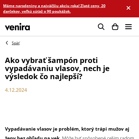
Prejsť
Máme narodeniny a najväčšiu akciu roka! Zlaté ceny, 20
na
darčekov, veľkú súťaž o 90 poukážok.
obsah
Hľadať
Ako vybrať šampón proti
vypadávaniu vlasov, nech je
výsledok čo najlepší?
4.12.2024
Vypadávanie vlasov je problém, ktorý trápi mužov aj
ženy bez ohľadu na vek
. Môže byť spôsobené celým radom