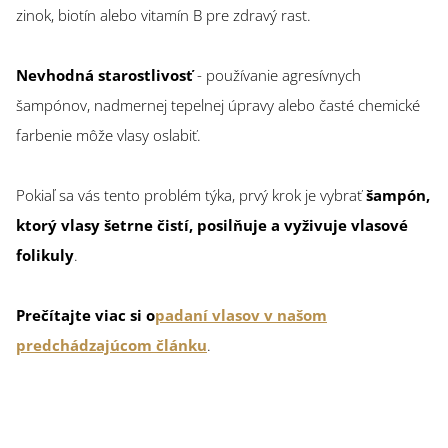
zinok, biotín alebo vitamín B pre zdravý rast.
Nevhodná starostlivosť
- používanie agresívnych
šampónov, nadmernej tepelnej úpravy alebo časté chemické
farbenie môže vlasy oslabiť.
Pokiaľ sa vás tento problém týka, prvý krok je vybrať
šampón,
ktorý vlasy šetrne čistí, posilňuje a vyživuje
vlasové
folikuly
.
Prečítajte viac si o
padaní vlasov v našom
predchádzajúcom článku
.