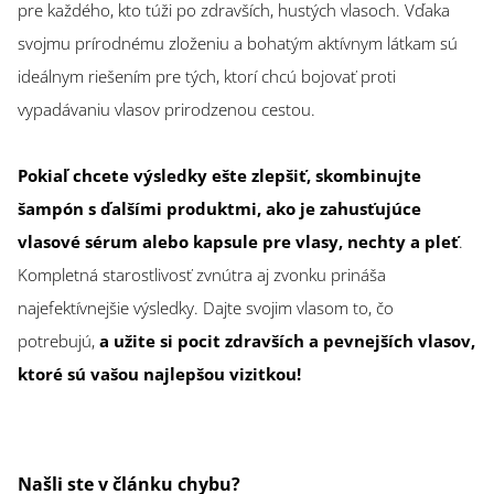
pre každého, kto túži po zdravších, hustých vlasoch. Vďaka
svojmu prírodnému zloženiu a bohatým aktívnym látkam sú
ideálnym riešením pre tých, ktorí chcú bojovať proti
vypadávaniu vlasov prirodzenou cestou.
Pokiaľ chcete výsledky ešte zlepšiť, skombinujte
šampón s ďalšími produktmi, ako je zahusťujúce
vlasové sérum alebo kapsule pre vlasy, nechty a pleť
.
Kompletná starostlivosť zvnútra aj zvonku prináša
najefektívnejšie výsledky. Dajte svojim vlasom to, čo
potrebujú,
a užite si pocit zdravších a pevnejších vlasov,
ktoré sú vašou najlepšou vizitkou!
Našli ste v článku chybu?