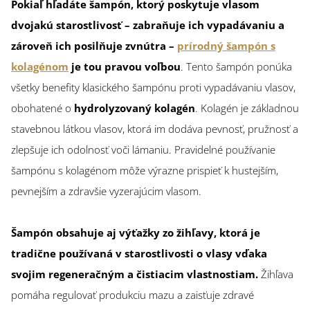
Pokiaľ hľadáte šampón, ktorý poskytuje vlasom
dvojakú starostlivosť – zabraňuje ich vypadávaniu a
zároveň ich posilňuje zvnútra –
prírodný šampón s
kolagénom
je tou pravou voľbou
. Tento šampón ponúka
všetky benefity klasického šampónu proti vypadávaniu vlasov,
obohatené o
hydrolyzovaný kolagén
. Kolagén je základnou
stavebnou látkou vlasov, ktorá im dodáva pevnosť, pružnosť a
zlepšuje ich odolnosť voči lámaniu. Pravidelné používanie
šampónu s kolagénom môže výrazne prispieť k hustejším,
pevnejším a zdravšie vyzerajúcim vlasom.
Šampón obsahuje aj výťažky zo žihľavy, ktorá je
tradične používaná v starostlivosti o vlasy vďaka
svojim regeneračným a čistiacim vlastnostiam.
Žihľava
pomáha regulovať produkciu mazu a zaisťuje zdravé