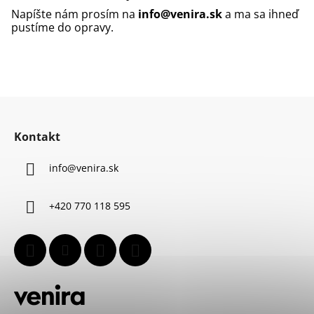
Napíšte nám prosím na
info@venira.sk
a ma sa ihneď
pustíme do opravy.
Z
á
Kontakt
p
ä
info
@
venira.sk
t
i
+420 770 118 595
e