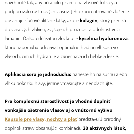
navrhnuté tak, aby pôsobilo priamo na vlasové folikuly a
podporovalo rast nových vlasov. Jeho koncentrované zloženie
obsahuje kľúčové aktívne látky, ako je
kolagén
, ktorý preniká
do vlasových vlákien, zvyšuje ich pružnosť a odolnosť voči
lámaniu. Ďalšou dôležitou zložkou je
kyselina hyalurónová
,
ktorá napomáha udržiavať optimálnu hladinu vlhkosti vo
vlasoch, čím ich hydratuje a zanecháva ich hebké a lesklé.
Aplikácia séra je jednoduchá:
naneste ho na suchú alebo
vlhkú pokožku hlavy, jemne vmasírujte a neoplachujte.
Pre komplexnú starostlivosť je vhodné doplniť
vonkajšie ošetrenie vlasov aj o vnútornú výživu
.
Kapsule pre vlasy, nechty a pleť
predstavujú prírodný
doplnok stravy obsahujúci kombináciu
20 aktívnych látok,