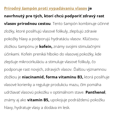
Prírodný šampón proti vypadávaniu vlasov
je
navrhnutý pre tých, ktorí chcú podporiť zdravý rast
vlasov prírodnou cestou
. Tento šampón kombinuje účinné
zložky, ktoré posilňujú vlasové folikuly, zlepšujú zdravie
pokožky hlavy a podporujú hydratáciu vlasov. Kľúčovou
zložkou šampónu je
kofeín,
známy svojimi stimulačnými
účinkami. Kofeín preniká hlboko do vlasovej pokožky, kde
zlepšuje mikrocirkuláciu a stimuluje vlasové folikuly, čo
podporuje rast nových, zdravých vlasov. Ďalšou významnou
zložkou je
niacínamid, forma vitamínu B3,
ktorá posilňuje
vlasové korienky a reguluje produkciu mazu, čím pomáha
udržiavať vlasovú pokožku v optimálnom stave.
Panthenol
,
známy aj ako
vitamín B5,
upokojuje podráždenú pokožku
hlavy,
hydratuje vlasy a dodáva im lesk.