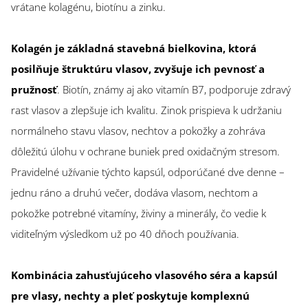
vrátane kolagénu, biotínu a zinku.
Kolagén je základná stavebná bielkovina, ktorá
posilňuje štruktúru vlasov, zvyšuje ich pevnosť a
pružnosť
. Biotín, známy aj ako vitamín B7, podporuje zdravý
rast vlasov a zlepšuje ich kvalitu. Zinok prispieva k udržaniu
normálneho stavu vlasov, nechtov a pokožky a zohráva
dôležitú úlohu v ochrane buniek pred oxidačným stresom.
Pravidelné užívanie týchto kapsúl, odporúčané dve denne –
jednu ráno a druhú večer, dodáva vlasom, nechtom a
pokožke potrebné vitamíny, živiny a minerály, čo vedie k
viditeľným výsledkom už po 40 dňoch používania.
Kombinácia zahusťujúceho vlasového séra a kapsúl
pre vlasy, nechty a pleť poskytuje komplexnú