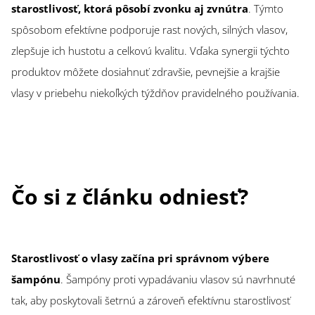
starostlivosť, ktorá pôsobí zvonku aj zvnútra
. Týmto
spôsobom efektívne podporuje rast nových, silných vlasov,
zlepšuje ich hustotu a celkovú kvalitu. Vďaka synergii týchto
produktov môžete dosiahnuť zdravšie, pevnejšie a krajšie
vlasy v priebehu niekoľkých týždňov pravidelného používania.
Čo si z článku odniesť?
Starostlivosť o vlasy začína pri správnom výbere
šampónu
. Šampóny proti vypadávaniu vlasov sú navrhnuté
tak, aby poskytovali šetrnú a zároveň efektívnu starostlivosť