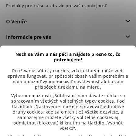
Produkty pre krásu a zdravie pre vašu spokojnosť
O Veniře
Informácie pre vás
Dôležité informácie
Nech sa Vám u nás páči a nájdete presne to, čo
potrebujete!
Používame súbory cookies, vďaka ktorým môže web
správne fungovať, prispôsobiť obsah vašim potrebám a
nám umožniť vyhodnocovať návštevnosť alebo vám
prispôsobiť reklamu na mieru.
Výberom možnosti „Súhlasím“ nám dávate súhlas so
spracovaním všetkých voliteľných typov cookies. Pod
tlačidlom „Nastavenie“ môžete spravovať jednotlivé
druhy cookies, kde sa o nich tiež všetko dozviete, a
samozrejme môžete všetky voliteľné cookies aj
odmietnuť (blokovať) kliknutím na tlačidlo „Vypnúť
všetko“.
99 % spokojených zákazníků