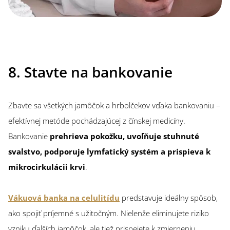
8. Stavte na bankovanie
Zbavte sa všetkých jamôčok a hrbolčekov vďaka bankovaniu –
efektívnej metóde pochádzajúcej z čínskej medicíny.
Bankovanie
prehrieva pokožku, uvoľňuje stuhnuté
svalstvo, podporuje lymfatický systém a prispieva k
mikrocirkulácii krvi
.
Vákuová banka na celulitídu
predstavuje ideálny spôsob,
ako spojiť príjemné s užitočným. Nielenže eliminujete riziko
vzniku ďalších jamôčok, ale tiež prispejete k zmierneniu