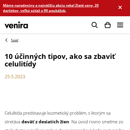
Prejsť
Máme narodeniny a najväčšiu akciu roka! Zlaté ceny, 20
na
darčekov, veľkú súťaž o 90 poukážok.
obsah
Hľadať
10 účinných tipov, ako sa zbaviť
celulitídy
25.5.2023
Celulitída predstavuje kozmetický problém, s ktorým sa
stretáva
deväť z desiatich žien
. Na úvod rovno smeťme zo