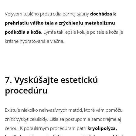
Vplyvom teplého prostredia parnej sauny
dochádza k
prehriatiu vášho tela a zrýchleniu metabolizmu
podkožia a kože
. Lymfa tak lepšie koluje po tele a koža je
krásne hydratovaná a vláčna.
7. Vyskúšajte estetickú
procedúru
Existuje niekoľko neinvazívnych metód, ktoré vám pomôžu
znížiť výskyt celulitídy. Líšia sa postupom a samozrejme aj
cenou. K populárnym procedúram patrí
kryolipolýza,