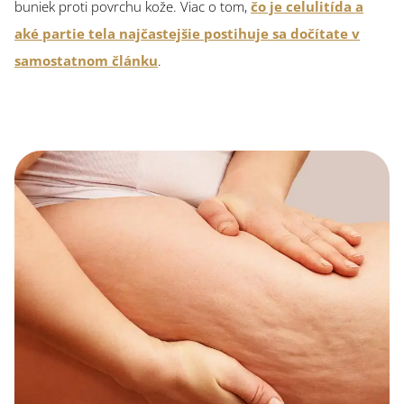
buniek proti povrchu kože. Viac o tom,
čo je celulitída a
aké partie tela najčastejšie postihuje sa dočítate v
samostatnom článku
.