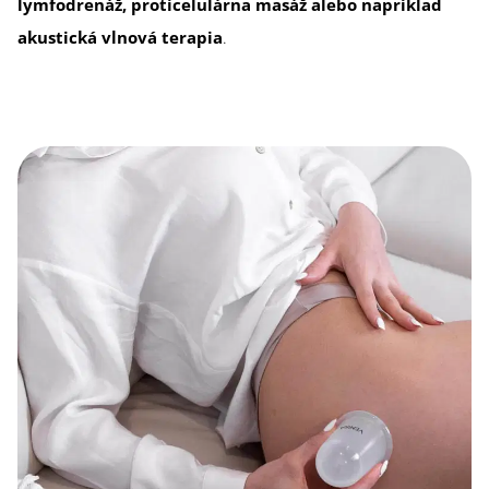
lymfodrenáž, proticelulárna masáž alebo napríklad
akustická vlnová terapia
.