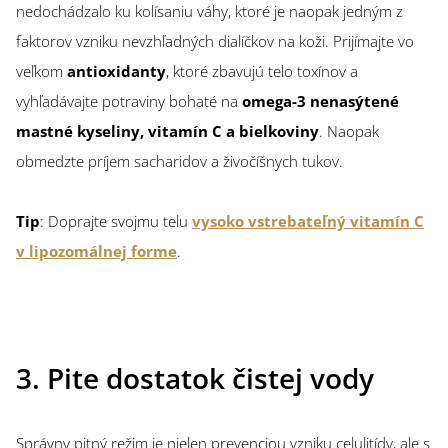
nedochádzalo ku kolísaniu váhy, ktoré je naopak jedným z
faktorov vzniku nevzhľadných dialíčkov na koži. Prijímajte vo
veľkom
antioxidanty
, ktoré zbavujú telo toxínov a
vyhľadávajte potraviny bohaté na
omega-3 nenasýtené
mastné kyseliny, vitamín C a bielkoviny
. Naopak
obmedzte príjem sacharidov a živočíšnych tukov.
Tip
: Doprajte svojmu telu
vysoko vstrebateľný vitamín C
v lipozomálnej forme
.
3. Pite dostatok čistej vody
Správny pitný režim je nielen prevenciou vzniku celulitídy, ale s