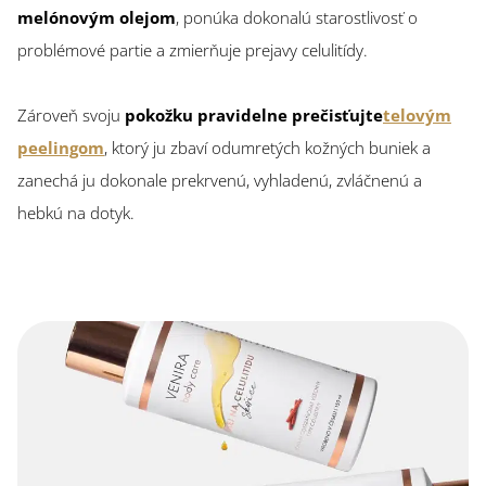
melónovým olejom
, ponúka dokonalú starostlivosť o
problémové partie a zmierňuje prejavy celulitídy.
Zároveň svoju
pokožku pravidelne prečisťujte
telovým
peelingom
, ktorý ju zbaví odumretých kožných buniek a
zanechá ju dokonale prekrvenú, vyhladenú, zvláčnenú a
hebkú na dotyk.