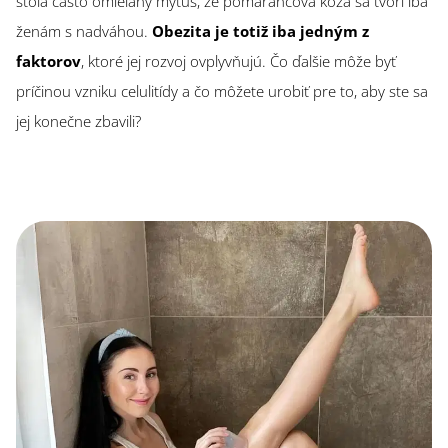
stola často omieľaný mýtus, že pomarančová koža sa tvorí iba
ženám s nadváhou.
Obezita je totiž iba jedným z
faktorov
, ktoré jej rozvoj ovplyvňujú. Čo ďalšie môže byť
príčinou vzniku celulitídy a čo môžete urobiť pre to, aby ste sa
jej konečne zbavili?