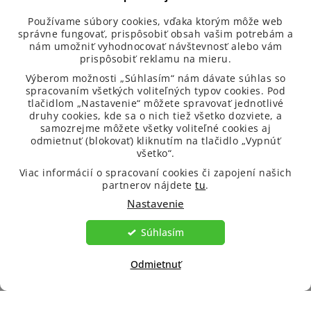
Používame súbory cookies, vďaka ktorým môže web
správne fungovať, prispôsobiť obsah vašim potrebám a
nám umožniť vyhodnocovať návštevnosť alebo vám
prispôsobiť reklamu na mieru.
Výberom možnosti „Súhlasím“ nám dávate súhlas so
spracovaním všetkých voliteľných typov cookies. Pod
Produkty pre krásu a zdravie pre vašu spokojnosť
tlačidlom „Nastavenie“ môžete spravovať jednotlivé
druhy cookies, kde sa o nich tiež všetko dozviete, a
samozrejme môžete všetky voliteľné cookies aj
O Veniře
odmietnuť (blokovať) kliknutím na tlačidlo „Vypnúť
všetko“.
Informácie pre vás
Viac informácií o spracovaní cookies či zapojení našich
partnerov nájdete
tu
.
Dôležité informácie
Nastavenie
Súhlasím
Odmietnuť