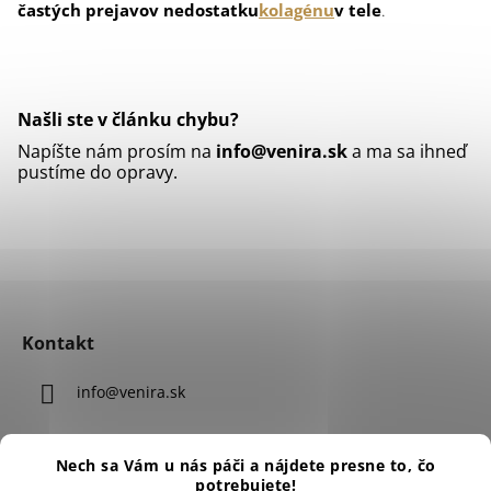
častých prejavov nedostatku
kolagénu
v tele
.
Našli ste v článku chybu?
Napíšte nám prosím na
info@venira.sk
a ma sa ihneď
pustíme do opravy.
Z
á
Kontakt
p
ä
info
@
venira.sk
t
i
+420 770 118 595
e
Nech sa Vám u nás páči a nájdete presne to, čo
potrebujete!