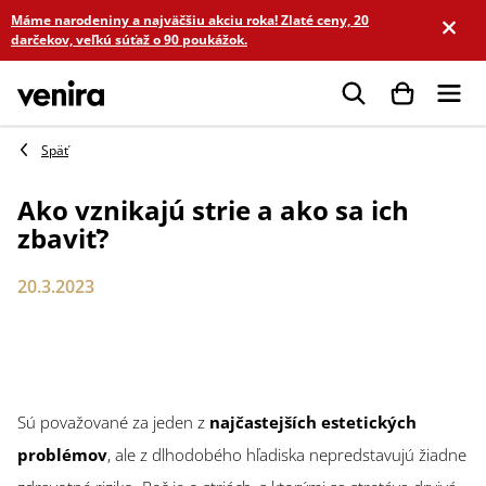
Prejsť
Máme narodeniny a najväčšiu akciu roka! Zlaté ceny, 20
na
darčekov, veľkú súťaž o 90 poukážok.
obsah
Hľadať
Ako vznikajú strie a ako sa ich
zbaviť?
20.3.2023
Sú považované za jeden z
najčastejších estetických
problémov
, ale z dlhodobého hľadiska nepredstavujú žiadne