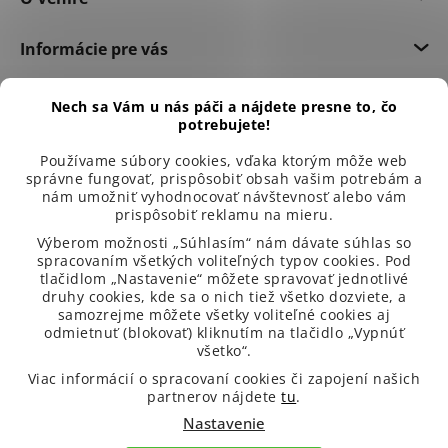
Informácie pre vás
Dôležité informácie
Nech sa Vám u nás páči a nájdete presne to, čo
potrebujete!
Používame súbory cookies, vďaka ktorým môže web
správne fungovať, prispôsobiť obsah vašim potrebám a
nám umožniť vyhodnocovať návštevnosť alebo vám
prispôsobiť reklamu na mieru.
Výberom možnosti „Súhlasím“ nám dávate súhlas so
spracovaním všetkých voliteľných typov cookies. Pod
tlačidlom „Nastavenie“ môžete spravovať jednotlivé
druhy cookies, kde sa o nich tiež všetko dozviete, a
samozrejme môžete všetky voliteľné cookies aj
odmietnuť (blokovať) kliknutím na tlačidlo „Vypnúť
všetko“.
99 % spokojených zákazníků
Viac informácií o spracovaní cookies či zapojení našich
partnerov nájdete
tu
.
Nastavenie