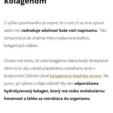
kolagénom
Z vyššie spomínaného je zrejmé, že o tom, či sa strie vytvorí
alebo nie,
rozhoduje odolnosť kože voči napínaniu
. Táto
schopnosť je do značnej miery ovplyvnená kvalitou
kolagénnych vlákien.
Chcete mať istotu, že vaše kolagénne vlákna budú dostatočné
silné na to, aby odolali prípadnému namáhaniu kože v
budúcnosti? Začnite užívať
kolagénové doplnky stravy
. Ale
pozor, pri výbere si dajte záležať! My vám
odporúčame
hydrolyzovaný kolagén, ktorý má nízku molekulárnu
hmotnosť a ľahko sa vstrebáva do organizmu
.