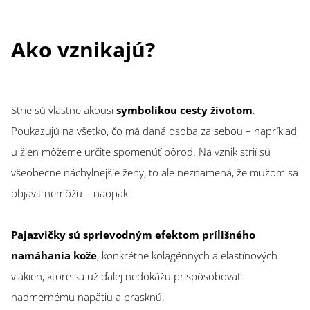
Ako vznikajú?
Strie sú vlastne akousi
symbolikou cesty životom
.
Poukazujú na všetko, čo má daná osoba za sebou – napríklad
u žien môžeme určite spomenúť pôrod. Na vznik strií sú
všeobecne náchylnejšie ženy, to ale neznamená, že mužom sa
objaviť nemôžu – naopak.
Pajazvičky sú sprievodným efektom prílišného
namáhania kože
, konkrétne kolagénnych a elastínových
vlákien, ktoré sa už ďalej nedokážu prispôsobovať
nadmernému napätiu a prasknú.