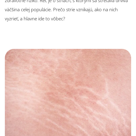
zdravotné riziko. Reč je o striách, s ktorými sa stretáva drvivá
väčšina celej populácie. Prečo strie vznikajú, ako na nich
vyzrieť, a hlavne ide to vôbec?