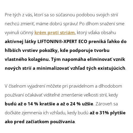
Pre tých z vás, ktorí sa so súčasnou podobou svojich strií
nechcú zmieriť, máme dobrú správu! Po dlhom snažení sme
vyvinuli účinný
krém proti striám
, ktorý vďaka obsahu
aktívnej látky LIFTONIN®-XPERT ECO preniká ľahko do
hlbších vrstiev pokožky, kde podporuje tvorbu
vlastného kolagénu. Tým napomáha eliminovať vznik
nových strií a minimalizovať vzhľad tých existujúcich
.
V číselnom vyjadrení môžete pri pravidelnom a dlhodobom
používaní očakávať viditeľné zmenšenie veľkosti strií, kedy
budú až o 14 % kratšie a až o 24 % užšie
. Zároveň sa
dočkáte zjemnenia ich vzhľadu, kedy budú
až o 31% plytšie
ako pred začiatkom používania
.