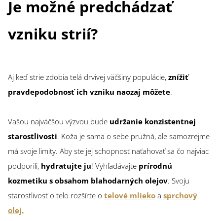
Je možné predchádzať
vzniku strií?
Aj keď strie zdobia telá drvivej väčšiny populácie,
znížiť
pravdepodobnosť ich vzniku naozaj môžete
.
Vašou najväčšou výzvou bude
udržanie konzistentnej
starostlivosti
. Koža je sama o sebe pružná, ale samozrejme
má svoje limity. Aby ste jej schopnosť naťahovať sa čo najviac
podporili,
hydratujte ju
! Vyhľadávajte
prírodnú
kozmetiku s obsahom blahodarných olejov
. Svoju
starostlivosť o telo rozšírte o
telové mlieko
a
sprchový
olej
.