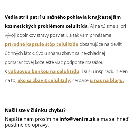
Vedľa strií patrí u nežného pohlavia k najčastejším
kozmetických problémom celulitída
. Aj na tú sme si pri
vývoji doplnkov stravy posvietili, a tak vám prinášame
prírodné kapsule stôp celulitíde
obsahujúce na deväť
účinných látok. Svoju snahu zbaviť sa nevzhľadnej
pomarančovej kože ešte viac podporíte masážou
s
vákuovou bankou na celulitídu
. Ďalšiu inšpiráciu nielen
na to,
ako sa zbaviť celulitídy
, čerpajte
u nás na blogu
.
Našli ste v článku chybu?
Napíšte nám prosím na
info@venira.sk
a ma sa ihneď
pustíme do opravy.