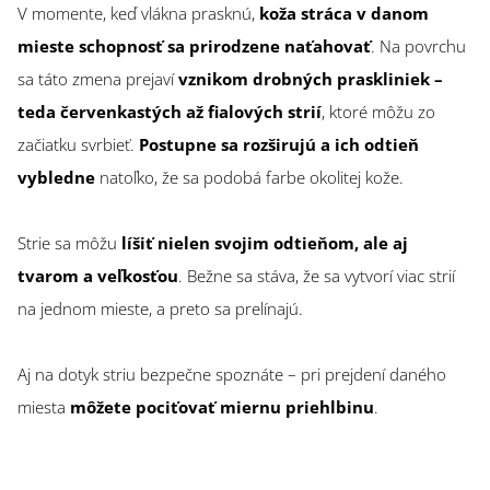
V momente, keď vlákna prasknú,
koža stráca v danom
mieste schopnosť sa prirodzene naťahovať
. Na povrchu
sa táto zmena prejaví
vznikom drobných praskliniek –
teda červenkastých až fialových strií
, ktoré môžu zo
začiatku svrbieť.
Postupne sa rozširujú a ich odtieň
vybledne
natoľko, že sa podobá farbe okolitej kože.
Strie sa môžu
líšiť nielen svojim odtieňom, ale aj
tvarom a veľkosťou
. Bežne sa stáva, že sa vytvorí viac strií
na jednom mieste, a preto sa prelínajú.
Aj na dotyk striu bezpečne spoznáte – pri prejdení daného
miesta
môžete pociťovať miernu priehlbinu
.