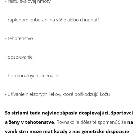
- rastu svalovej hmoty
- rapídnom priberaní na váhe alebo chudnutí
- tehotenstvo
- dospievanie
- hormonálnych zmenách
- užívanie niektorých liekov, ktoré poškodzujú kožu
So striami teda najviac zápasia dospievajúci, športovci
a ženy v tehotenstve
. Rovnako je dôležité spomenúť, že
n
a
vznik strií môže mať každý z nás genetické dispozície