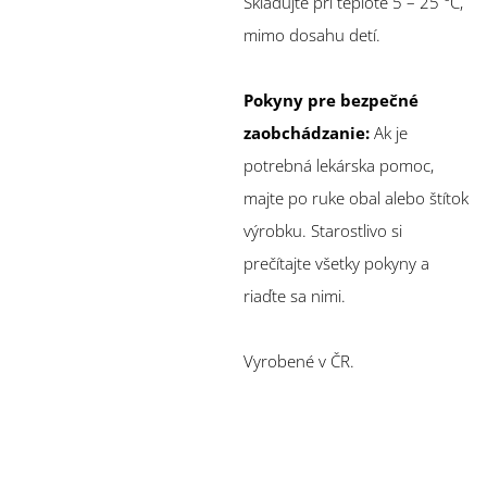
Skladujte pri teplote 5 – 25 °C,
mimo dosahu detí.
Pokyny pre bezpečné
zaobchádzanie:
Ak je
potrebná lekárska pomoc,
majte po ruke obal alebo štítok
výrobku. Starostlivo si
prečítajte všetky pokyny a
riaďte sa nimi.
Vyrobené v ČR.