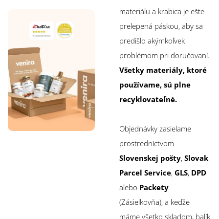
materiálu a krabica je ešte
prelepená páskou, aby sa
predišlo akýmkoľvek
problémom pri doručovaní.
Všetky materiály, ktoré
používame, sú plne
recyklovateľné.
Objednávky zasielame
prostredníctvom
Slovenskej pošty
,
Slovak
Parcel Service
,
GLS
,
DPD
alebo
Packety
(Zásielkovňa), a keďže
máme všetko skladom, balík