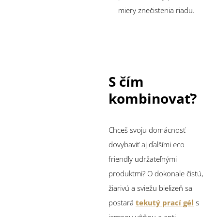
miery znečistenia riadu.
S čím
kombinovať?
Chceš svoju domácnosť
dovybaviť aj ďalšími eco
friendly udržateľnými
produktmi? O dokonale čistú,
žiarivú a sviežu bielizeň sa
postará
tekutý prací gél
s