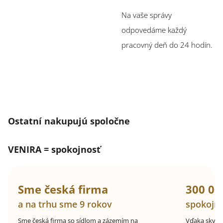
Na vaše správy
odpovedáme každý
pracovný deň do 24 hodín.
Ostatní nakupujú spoločne
VENIRA = spokojnosť
Sme česká firma
300 00
a na trhu sme 9 rokov
spokojn
Sme česká firma so sídlom a zázemím na
Vďaka skvel