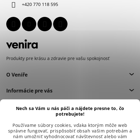
+420 770 118 595
e
Produkty pre krásu a zdravie pre vašu spokojnosť
O Veniře
Informácie pre vás
Dôležité informácie
Nech sa Vám u nás páči a nájdete presne to, čo
potrebujete!
Používame súbory cookies, vďaka ktorým môže web
správne fungovať, prispôsobiť obsah vašim potrebám a
nám umožniť vyhodnocovať návštevnosť alebo vám