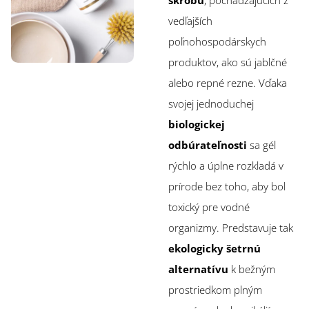
škrobu
, pochádzajúcich z
vedľajších
poľnohospodárskych
produktov, ako sú jablčné
alebo repné rezne. Vďaka
svojej jednoduchej
biologickej
odbúrateľnosti
sa gél
rýchlo a úplne rozkladá v
prírode bez toho, aby bol
toxický pre vodné
organizmy. Predstavuje tak
ekologicky šetrnú
alternatívu
k bežným
prostriedkom plným