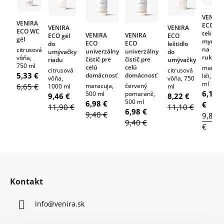
VENIRA
VENIRA
ECO
VENIRA
VENIRA
ECO WC
tekuté
VENIRA
VENIRA
ECO gél
ECO
gél
mydlo
ECO
ECO
do
leštidlo
na
citrusová
univerzálny
univerzálny
umývačky
do
ruky
vôňa,
čistič pre
čistič pre
riadu
umývačky
750 ml
celú
celú
mango-
citrusová
citrusová
5,33 €
domácnosť
domácnosť
liči, 300
vôňa,
vôňa, 750
ml
6,65 €
maracuja,
červený
1000 ml
ml
6,16
500 ml
pomaranč,
9,46 €
8,22 €
500 ml
6,98 €
€
11,90 €
11,10 €
6,98 €
9,40 €
9,85
9,40 €
€
Z
á
Kontakt
p
ä
info
@
venira.sk
t
i