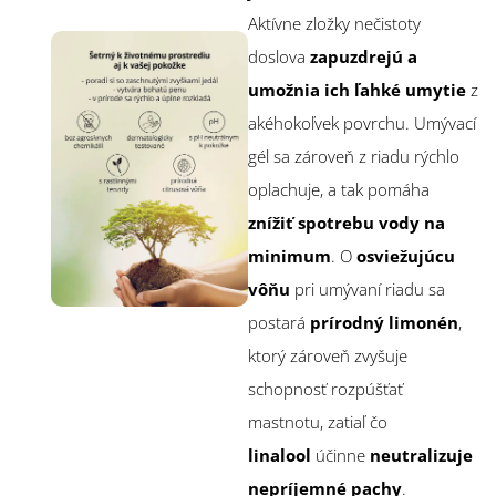
Aktívne zložky nečistoty
doslova
zapuzdrejú a
umožnia ich ľahké umytie
z
akéhokoľvek povrchu. Umývací
gél sa zároveň z riadu rýchlo
oplachuje, a tak pomáha
znížiť spotrebu vody na
minimum
. O
osviežujúcu
vôňu
pri umývaní riadu sa
postará
prírodný limonén
,
ktorý zároveň zvyšuje
schopnosť rozpúšťať
mastnotu, zatiaľ čo
linalool
účinne
neutralizuje
nepríjemné pachy
.