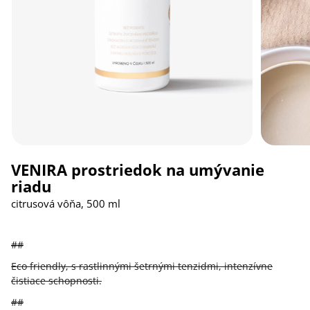
VENIRA prostriedok na umývanie
riadu
citrusová vôňa, 500 ml
##
Eco friendly, s rastlinnými šetrnými tenzidmi, intenzívne
čistiace schopnosti.
##