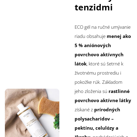
tenzidmi
ECO gél na ručné umývanie
riadu obsahuje
menej ako
5 % aniónových
povrchovo aktívnych
látok
, ktoré sú šetrné k
životnému prostrediu i
pokožke rúk. Základom
jeho zloženia sú
rastlinné
povrchovo aktívne látky
získané z
prírodných
polysacharidov –
pektínu, celulózy a