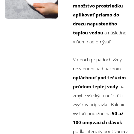
množstvo prostriedku
aplikovať priamo do
drezu napusteného
teplou vodou
a následne
v ňom riad omývať.
V oboch prípadoch vždy
nezabudni riad nakoniec
opláchnuť pod tečúcim
prúdom teplej vody
na
zmytie všetkých nečistôt i
zvyškov prípravku. Balenie
vystačí približne na
50 až
100 umývacích dávok
podľa intenzity používania a