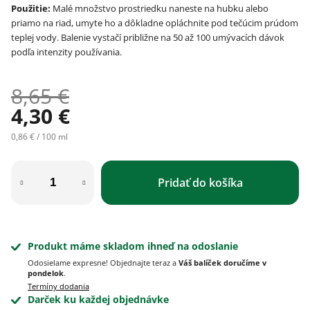
Použitie:
Malé množstvo prostriedku naneste na hubku alebo
priamo na riad, umyte ho a dôkladne opláchnite pod tečúcim prúdom
teplej vody. Balenie vystačí približne na 50 až 100 umývacích dávok
podľa intenzity používania.
8,65 €
4,30 €
Jednotková cena:
0,86 € / 100 ml
Pridať do košíka
Produkt máme skladom ihneď na odoslanie
Odosielame expresne! Objednajte teraz a
Váš balíček doručíme v
pondelok
.
Termíny dodania
Darček ku každej objednávke