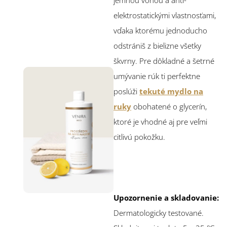
jemnou vôňou a anti-
elektrostatickými vlastnosťami,
vďaka ktorému jednoducho
odstrániš z bielizne všetky
škvrny. Pre dôkladné a šetrné
umývanie rúk ti perfektne
poslúži
tekuté mydlo na
ruky
obohatené o glycerín,
ktoré je vhodné aj pre veľmi
citlivú pokožku.
Upozornenie a skladovanie:
Dermatologicky testované.