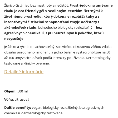
Žiarivo čistý riad bez mastnoty a nečistôt.
Prostriedok na umývanie
riadu je eco friendly gél s rastlinnými tenzidmi šetrnými k
životnému prostrediu, ktorý dokonale rozpúšťa tuky a s
intenzívnymi čistiacimi schopnosťami zmyje nečistoty z
akéhokoľvek riadu
. Jednoducho biologicky rozložiteľný –
bez
agresívnych chemikálií, s pH neutrálnym k pokožke, ktorú
nevysušuje
.
Je ľahko a rýchlo oplachovateľný, so sviežou citrusovou vôňou vďaka
obsahu prírodného limonénu a jedno balenie vystačí približne na 50
až 100 umývacích dávok podľa intenzity používania. Dermatologicky
testované a klinicky overené.
Detailné informácie
Objem:
500 ml
Vôňa:
citrusová
Ďalšie benefity:
vegan, biologicky rozložiteľný, bez agresívnych
chemikálií, dermatologicky testované