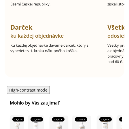
území Českej republiky.
získali stovk
Darček
Všetk
ku každej objednávke
odosiel
Ku každej objednávke dávame darček, ktorý si
Všetky prod
vyberiete v 1. kroku nákupného košíka.
a objednávk
pracovný de
nad 60 €.
High-contrast mode
Mohlo by Vás zaujímať
- 1,32 €
- 2,44 €
- 2,42 €
- 2,42 €
- 2,88 €
- 3,69 