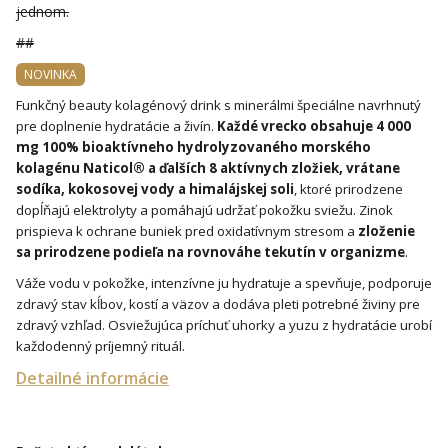
jednom.
##
NOVINKA
Funkčný beauty kolagénový drink s minerálmi špeciálne navrhnutý
pre doplnenie hydratácie a živín.
Každé vrecko obsahuje 4 000
mg 100% bioaktívneho hydrolyzovaného morského
kolagénu Naticol® a ďalších 8 aktívnych zložiek, vrátane
sodíka, kokosovej vody a himalájskej soli
, ktoré prirodzene
dopĺňajú elektrolyty a pomáhajú udržať pokožku sviežu. Zinok
prispieva k ochrane buniek pred oxidatívnym stresom a
zloženie
sa prirodzene podieľa na rovnováhe tekutín v organizme
.
Váže vodu v pokožke, intenzívne ju hydratuje a spevňuje, podporuje
zdravý stav kĺbov, kostí a väzov a dodáva pleti potrebné živiny pre
zdravý vzhľad. Osviežujúca príchuť uhorky a yuzu z hydratácie urobí
každodenný príjemný rituál.
Detailné informácie