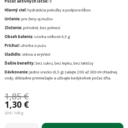
Počet aktívnych látok:
9
Hlavný cieľ:
hydratácia pokožky a podpora kĺbov
Určenie:
pre ženy aj mužov
Zloženie:
prírodné, bez prímesí
Obsah balenia:
vzorka veľkosti 6,5 g
Príchuť:
uhorka a yuzu
Sladidlo:
stévia a erytritol
Ďalšie benefity:
bez cukru, bez lepku, bez laktózy
Dávkovanie:
Jedno vrecko (6,5 g) zalejte 200 až 300 ml chladnej
vody, dôkladne premiešajte a užívajte kedykoľvek počas dňa.
1,85 €
1,30 €
Jednotková cena:
20 € / 100 g