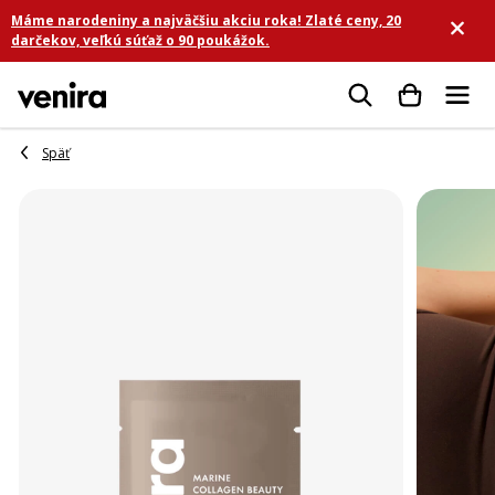
Prejsť
Máme narodeniny a najväčšiu akciu roka! Zlaté ceny, 20
na
darčekov, veľkú súťaž o 90 poukážok.
obsah
Hľadať