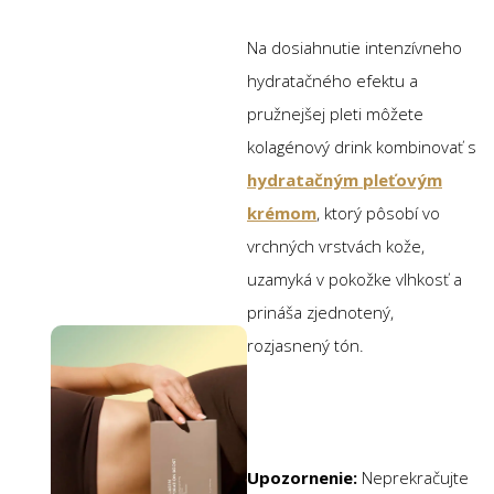
Na dosiahnutie intenzívneho
hydratačného efektu a
pružnejšej pleti môžete
kolagénový drink kombinovať s
hydratačným pleťovým
krémom
, ktorý pôsobí vo
vrchných vrstvách kože,
uzamyká v pokožke vlhkosť a
prináša zjednotený,
rozjasnený tón.
Upozornenie:
Neprekračujte