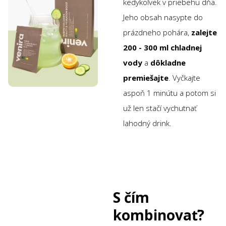
kedykoľvek v priebehu dňa.
Jeho obsah nasypte do
prázdneho pohára,
zalejte
200 - 300 ml chladnej
vody
a
dôkladne
premiešajte
. Vyčkajte
aspoň 1 minútu a potom si
už len stačí vychutnať
lahodný drink.
S čím
kombinovať?