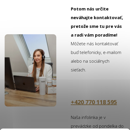
Potom nás určite
neváhajte kontaktovať,
pretože sme tu pre vás
a radi vám poradíme!
Môžete nás kontaktovať
buď telefonicky, e-mailom
alebo na sociálnych
sieťach.
+420 770 118 595
Naša infolinka je v
prevádzke od pondelka do