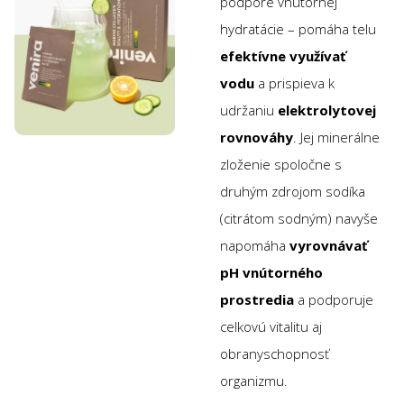
podpore vnútornej
hydratácie – pomáha telu
efektívne využívať
vodu
a prispieva k
udržaniu
elektrolytovej
rovnováhy
. Jej minerálne
zloženie spoločne s
druhým zdrojom sodíka
(citrátom sodným) navyše
napomáha
vyrovnávať
pH vnútorného
prostredia
a podporuje
celkovú vitalitu aj
obranyschopnosť
organizmu.