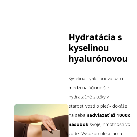
Hydratácia s
kyselinou
hyalurónovou
Kyselina hyaluronová patrí
medzi najúčinnejšie
hydratačné zložky v
starostlivosti o pleť - dokáže
na seba
nadviazať až 1000x
násobok
svojej hmotnosti vo
vode. Vysokomolekulárna