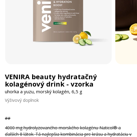
VENIRA beauty hydratačný
kolagénový drink - vzorka
uhorka a yuzu, morský kolagén, 6,5 g
Výživový doplnok
##
4000 mg hydrolyzovaného morského kolagénu Naticol® a
ďalších 8 látok. Tá najlepšia kombinácia pre krásu a hydratáciu v