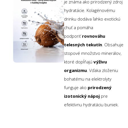
je známa ako prirodzený zdroj
hydratácie. Kolagénovému
drinku dodáva ľahko exotickú
chuť a pomáha
podporiť
rovnováhu
telesných tekutín
. Obsahuje
stopové množstvo minerálov,
ktoré dopĺňajú
výživu
organizmu
. Vďaka zloženiu
bohatému na elektrolyty
funguje ako
prirodzený
izotonický nápoj
pre
efektívnu hydratáciu buniek.