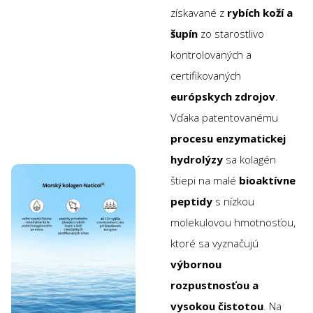
získavané z
rybích koží a
šupín
zo starostlivo
kontrolovaných a
certifikovaných
európskych zdrojov
.
Vďaka patentovanému
procesu enzymatickej
hydrolýzy
sa kolagén
štiepi na malé
bioaktívne
peptidy
s nízkou
molekulovou hmotnosťou,
ktoré sa vyznačujú
výbornou
rozpustnosťou a
vysokou čistotou
. Na