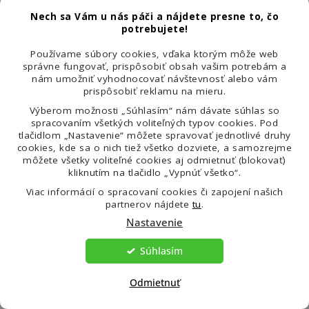
piatka od 8:00 do 16:00
Nech sa Vám u nás páči a nájdete presne to, čo
potrebujete!
hodín.
Používame súbory cookies, vďaka ktorým môže web
správne fungovať, prispôsobiť obsah vašim potrebám a
nám umožniť vyhodnocovať návštevnosť alebo vám
prispôsobiť reklamu na mieru.
info@venira.sk
Výberom možnosti „Súhlasím“ nám dávate súhlas so
spracovaním všetkých voliteľných typov cookies. Pod
tlačidlom „Nastavenie“ môžete spravovať jednotlivé druhy
Na vaše správy
cookies, kde sa o nich tiež všetko dozviete, a samozrejme
môžete všetky voliteľné cookies aj odmietnuť (blokovať)
odpovedáme každý
kliknutím na tlačidlo „Vypnúť všetko“.
pracovný deň do 24 hodín.
Viac informácií o spracovaní cookies či zapojení našich
partnerov nájdete
tu
.
Nastavenie
Súhlasím
Odmietnuť
Ostatní nakupujú spoločne