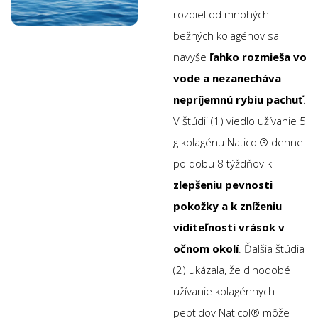
rozdiel od mnohých
bežných kolagénov sa
navyše
ľahko rozmieša vo
vode a nezanecháva
nepríjemnú rybiu pachuť
.
V štúdii (1) viedlo užívanie 5
g kolagénu Naticol® denne
po dobu 8 týždňov k
zlepšeniu pevnosti
pokožky a k zníženiu
viditeľnosti vrások v
očnom okolí
. Ďalšia štúdia
(2) ukázala, že dlhodobé
užívanie kolagénnych
peptidov Naticol® môže