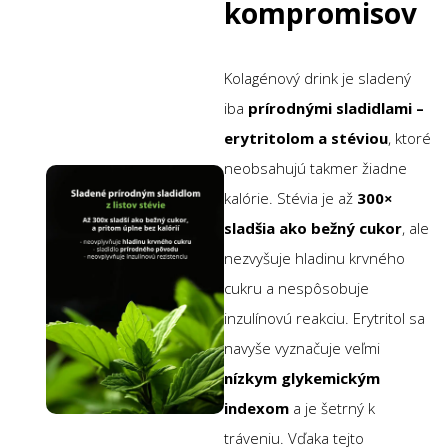
kompromisov
Kolagénový drink je sladený
iba
prírodnými sladidlami –
erytritolom a stéviou
, ktoré
neobsahujú takmer žiadne
kalórie. Stévia je až
300×
sladšia ako bežný cukor
, ale
nezvyšuje hladinu krvného
cukru a nespôsobuje
inzulínovú reakciu. Erytritol sa
navyše vyznačuje veľmi
nízkym glykemickým
indexom
a je šetrný k
tráveniu. Vďaka tejto