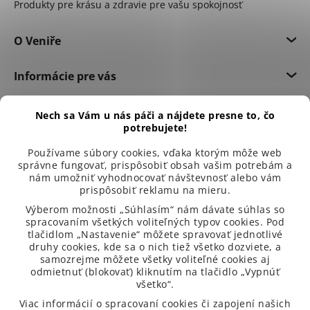
Produkty pre krásu a zdravie pre vašu spokojnosť
O Veniře
Informácie pre vás
Dôležité informácie
Nech sa Vám u nás páči a nájdete presne to, čo
potrebujete!
Používame súbory cookies, vďaka ktorým môže web
správne fungovať, prispôsobiť obsah vašim potrebám a
nám umožniť vyhodnocovať návštevnosť alebo vám
prispôsobiť reklamu na mieru.
Výberom možnosti „Súhlasím“ nám dávate súhlas so
spracovaním všetkých voliteľných typov cookies. Pod
tlačidlom „Nastavenie“ môžete spravovať jednotlivé
druhy cookies, kde sa o nich tiež všetko dozviete, a
samozrejme môžete všetky voliteľné cookies aj
odmietnuť (blokovať) kliknutím na tlačidlo „Vypnúť
všetko“.
99 % spokojených zákazníků
Viac informácií o spracovaní cookies či zapojení našich