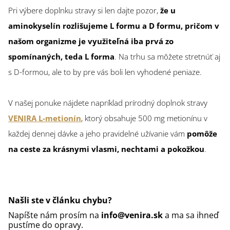
Pri výbere doplnku stravy si len dajte pozor,
že u
aminokyselín rozlišujeme L formu a D formu, pričom v
našom organizme je využiteľná iba prvá zo
spomínaných, teda L forma
. Na trhu sa môžete stretnúť aj
s D-formou, ale to by pre vás boli len vyhodené peniaze.
V našej ponuke nájdete napríklad prírodný doplnok stravy
VENIRA L-metionín
, ktorý obsahuje 500 mg metionínu v
každej dennej dávke a jeho pravidelné užívanie vám
pomôže
na ceste za krásnymi vlasmi, nechtami a pokožkou
.
Našli ste v článku chybu?
Napíšte nám prosím na
info@venira.sk
a ma sa ihneď
pustíme do opravy.