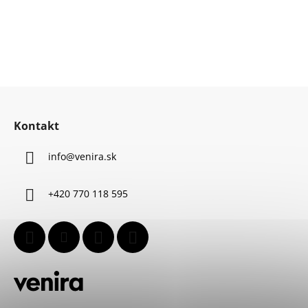
Z
á
Kontakt
p
ä
info
@
venira.sk
t
i
+420 770 118 595
e