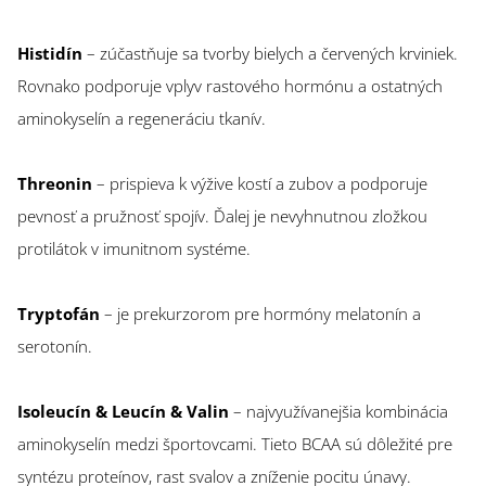
Histidín
– zúčastňuje sa tvorby bielych a červených krviniek.
Rovnako podporuje vplyv rastového hormónu a ostatných
aminokyselín a regeneráciu tkanív.
Threonin
– prispieva k výžive kostí a zubov a podporuje
pevnosť a pružnosť spojív. Ďalej je nevyhnutnou zložkou
protilátok v imunitnom systéme.
Tryptofán
– je prekurzorom pre hormóny melatonín a
serotonín.
Isoleucín & Leucín & Valin
– najvyužívanejšia kombinácia
aminokyselín medzi športovcami. Tieto BCAA sú dôležité pre
syntézu proteínov, rast svalov a zníženie pocitu únavy.