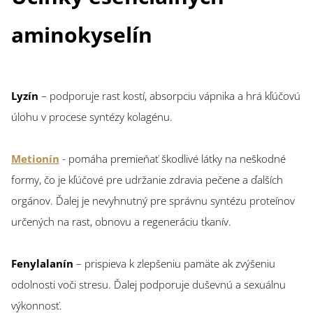
aminokyselín
Lyzín
– podporuje rast kostí, absorpciu vápnika a hrá kľúčovú
úlohu v procese syntézy kolagénu.
Metionín
- pomáha premieňať škodlivé látky na neškodné
formy, čo je kľúčové pre udržanie zdravia pečene a ďalších
orgánov. Ďalej je nevyhnutný pre správnu syntézu proteínov
určených na rast, obnovu a regeneráciu tkanív.
Fenylalanín
– prispieva k zlepšeniu pamäte ak zvýšeniu
odolnosti voči stresu. Ďalej podporuje duševnú a sexuálnu
výkonnosť.