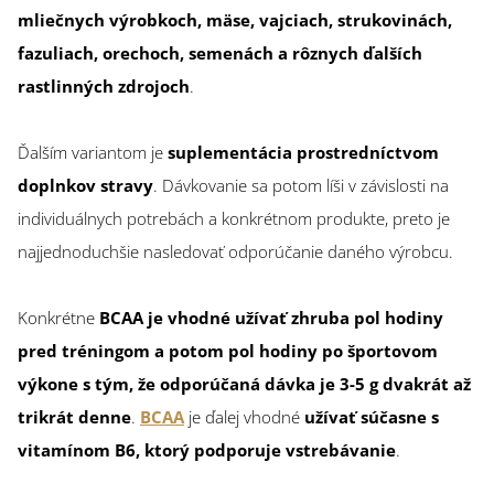
mliečnych výrobkoch, mäse, vajciach, strukovinách,
fazuliach, orechoch, semenách a rôznych ďalších
rastlinných zdrojoch
.
Ďalším variantom je
suplementácia prostredníctvom
doplnkov stravy
. Dávkovanie sa potom líši v závislosti na
individuálnych potrebách a konkrétnom produkte, preto je
najjednoduchšie nasledovať odporúčanie daného výrobcu.
Konkrétne
BCAA je vhodné užívať zhruba pol hodiny
pred tréningom a potom pol hodiny po športovom
výkone s tým, že odporúčaná dávka je 3-5 g dvakrát až
trikrát denne
.
BCAA
je ďalej vhodné
užívať súčasne s
vitamínom B6, ktorý podporuje vstrebávanie
.