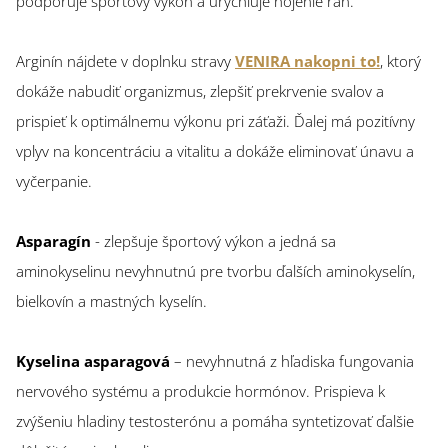
podporuje športový výkon a urýchľuje hojenie rán.
Arginín nájdete v doplnku stravy
VENIRA nakopni to!
, ktorý
dokáže nabudiť organizmus, zlepšiť prekrvenie svalov a
prispieť k optimálnemu výkonu pri záťaži. Ďalej má pozitívny
vplyv na koncentráciu a vitalitu a dokáže eliminovať únavu a
vyčerpanie.
Asparagín
- zlepšuje športový výkon a jedná sa
aminokyselinu nevyhnutnú pre tvorbu ďalších aminokyselín,
bielkovín a mastných kyselín.
Kyselina asparagová
– nevyhnutná z hľadiska fungovania
nervového systému a produkcie hormónov. Prispieva k
zvýšeniu hladiny testosterónu a pomáha syntetizovať ďalšie