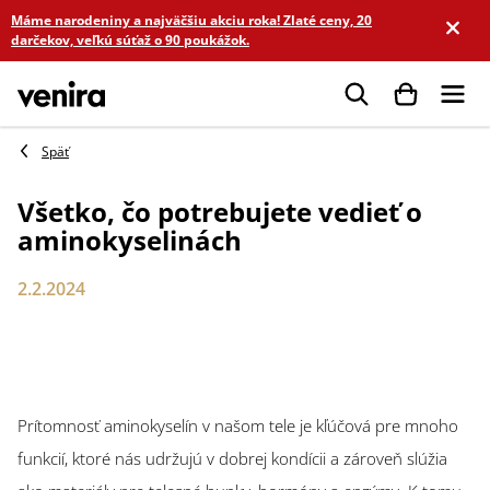
Prejsť
Máme narodeniny a najväčšiu akciu roka! Zlaté ceny, 20
na
darčekov, veľkú súťaž o 90 poukážok.
obsah
Hľadať
Všetko, čo potrebujete vedieť o
aminokyselinách
2.2.2024
Prítomnosť aminokyselín v našom tele je kľúčová pre mnoho
funkcií, ktoré nás udržujú v dobrej kondícii a zároveň slúžia