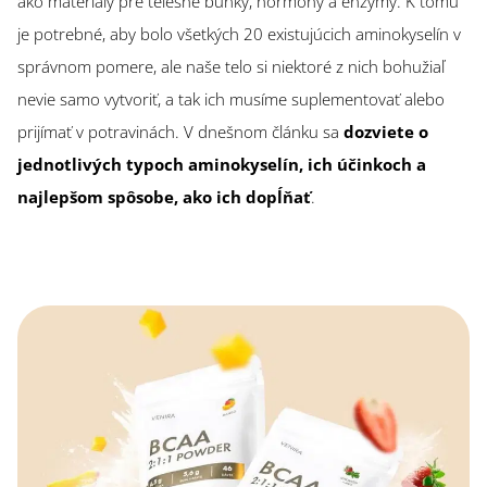
ako materiály pre telesné bunky, hormóny a enzýmy. K tomu
je potrebné, aby bolo všetkých 20 existujúcich aminokyselín v
správnom pomere, ale naše telo si niektoré z nich bohužiaľ
nevie samo vytvoriť, a tak ich musíme suplementovať alebo
prijímať v potravinách. V dnešnom článku sa
dozviete o
jednotlivých typoch aminokyselín, ich účinkoch a
najlepšom spôsobe, ako ich dopĺňať
.