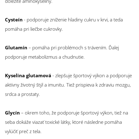
dôležité aminokyseliny.
Cysteín
- podporuje zníženie hladiny cukru v krvi, a teda
pomáha pri liečbe cukrovky.
Glutamín
– pomáha pri problémoch s trávením. Ďalej
podporuje metabolizmus a chudnutie.
Kyselina glutamová
- zlepšuje športový výkon a podporuje
aktívny životný štýl a imunitu. Tiež prispieva k zdraviu mozgu,
srdca a prostaty.
Glycín
– okrem toho, že podporuje športový výkon, tiež na
seba dokáže viazať toxické látky, ktoré následne pomáha
vylúčiť preč z tela.