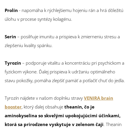
Prolín
- napomáha k rýchlejšiemu hojeniu rán a hrá dôležitú
úlohu v procese syntézy kolagénu.
Serin
– posilňuje imunitu a prispieva k zmierneniu stresu a
zlepšeniu kvality spánku.
Tyrozín
– podporuje vitalitu a koncentráciu pri psychickom a
fyzickom výkone. Ďalej prispieva k udržaniu optimálneho
stavu pokožky, pomáha zlepšiť pamäť a potlačiť chuť do jedla.
Tyrozín nájdete v našom doplnku stravy
VENIRA brain
booster
, ktorý ďalej obsahuje
theanín, čo je
aminokyselina so skvelými upokojujúcimi účinkami,
ktorá sa prirodzene vyskytuje v zelenom čaji
. Theanin