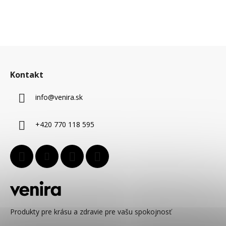
Z
á
Kontakt
p
ä
info
@
venira.sk
t
i
+420 770 118 595
e
Produkty pre krásu a zdravie pre vašu spokojnosť