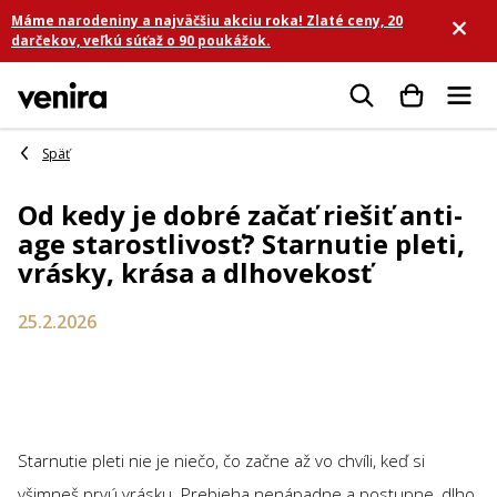
Prejsť
Máme narodeniny a najväčšiu akciu roka! Zlaté ceny, 20
na
darčekov, veľkú súťaž o 90 poukážok.
obsah
Hľadať
Od kedy je dobré začať riešiť anti-
age starostlivosť? Starnutie pleti,
vrásky, krása a dlhovekosť
25.2.2026
Starnutie pleti nie je niečo, čo začne až vo chvíli, keď si
všimneš prvú vrásku. Prebieha nenápadne a postupne, dlho