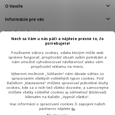
O Veniře
Informácie pre vás
Dôležité informácie
Nech sa Vám u nás páči a nájdete presne to, čo
potrebujete!
Používame súbory cookies, vďaka ktorým môže web
správne fungovať, prispôsobiť obsah vašim potrebám a
nám umožniť vyhodnocovať návštevnosť alebo vám
prispôsobiť reklamu na mieru.
Výberom možnosti „Súhlasím“ nám dávate súhlas so
spracovaním všetkých voliteľných typov cookies. Pod
tlačidlom „Nastavenie“ môžete spravovať jednotlivé druhy
cookies, kde sa o nich tiež všetko dozviete, a samozrejme
môžete všetky voliteľné cookies aj odmietnuť (blokovať)
kliknutím na tlačidlo „Vypnúť všetko“.
99 % spokojených zákazníků
Viac informácií o spracovaní cookies či zapojení našich
partnerov nájdete
tu
.