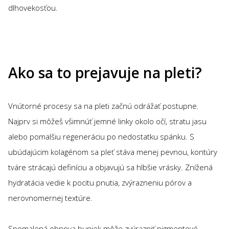
dlhovekosťou.
Ako sa to prejavuje na pleti?
Vnútorné procesy sa na pleti začnú odrážať postupne.
Najprv si môžeš všimnúť jemné linky okolo očí, stratu jasu
alebo pomalšiu regeneráciu po nedostatku spánku. S
ubúdajúcim kolagénom sa pleť stáva menej pevnou, kontúry
tváre strácajú definíciu a objavujú sa hlbšie vrásky. Znížená
hydratácia vedie k pocitu pnutia, zvýrazneniu pórov a
nerovnomernej textúre.
Spomalená obnova buniek môže zvýrazniť pigmentové