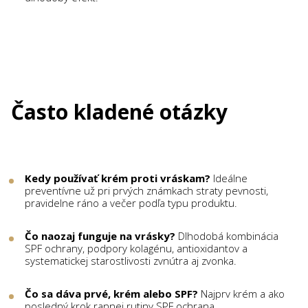
Často kladené otázky
Kedy používať krém proti vráskam?
Ideálne
preventívne už pri prvých známkach straty pevnosti,
pravidelne ráno a večer podľa typu produktu.
Čo naozaj funguje na vrásky?
Dlhodobá kombinácia
SPF ochrany, podpory kolagénu, antioxidantov a
systematickej starostlivosti zvnútra aj zvonka.
Čo sa dáva prvé, krém alebo SPF?
Najprv krém a ako
posledný krok rannej rutiny SPF ochrana.