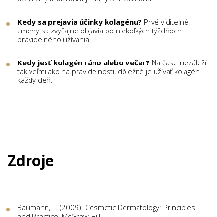
Kedy sa prejavia účinky kolagénu?
Prvé viditeľné
zmeny sa zvyčajne objavia po niekoľkých týždňoch
pravidelného užívania.
Kedy jesť kolagén ráno alebo večer?
Na čase nezáleží
tak veľmi ako na pravidelnosti, dôležité je užívať kolagén
každý deň.
Zdroje
Baumann, L. (2009). Cosmetic Dermatology: Principles
and Practice. McGraw-Hill.