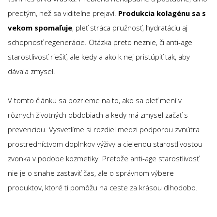
predtým, než sa viditeľne prejaví.
Produkcia kolagénu sa s
vekom spomaľuje
, pleť stráca pružnosť, hydratáciu aj
schopnosť regenerácie. Otázka preto neznie, či anti-age
starostlivosť riešiť, ale kedy a ako k nej pristúpiť tak, aby
dávala zmysel.
V tomto článku sa pozrieme na to, ako sa pleť mení v
rôznych životných obdobiach a kedy má zmysel začať s
prevenciou. Vysvetlíme si rozdiel medzi podporou zvnútra
prostredníctvom doplnkov výživy a cielenou starostlivosťou
zvonka v podobe kozmetiky. Pretože anti-age starostlivosť
nie je o snahe zastaviť čas, ale o správnom výbere
produktov, ktoré ti pomôžu na ceste za krásou dlhodobo.