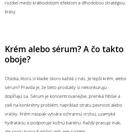
rozdiel medzi krátkodobým efektom a dlhodobou stratégiou
krásy.
Krém alebo sérum? A čo takto
oboje?
Otázka, ktorú si kladie skoro každá z nás. Je lepší krém, alebo
sérum? Pravda je, že tieto produkty si nekonkurujú -
dopĺňajú sa. Sérum je koncentrovanejšie, preniká hlbšie a
cieli na konkrétny problém, napríklad stratu pevnosti alebo
vrásky. Krém naopak vytvára ochrannú vrstvu, uzamyká
hydratáciu a podporuje kožnú bariéru. Každý pracuje inak,
ale spolu tvoria funkčný anti-age systém.