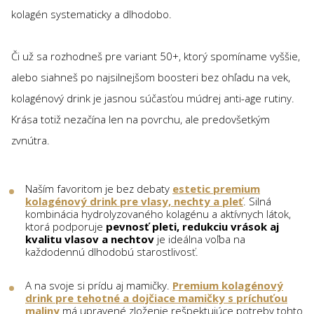
kolagén systematicky a dlhodobo.
Či už sa rozhodneš pre variant 50+, ktorý spomíname vyššie,
alebo siahneš po najsilnejšom boosteri bez ohľadu na vek,
kolagénový drink je jasnou súčasťou múdrej anti-age rutiny.
Krása totiž nezačína len na povrchu, ale predovšetkým
zvnútra.
Naším favoritom je bez debaty
estetic premium
kolagénový drink pre vlasy, nechty a pleť
. Silná
kombinácia hydrolyzovaného kolagénu a aktívnych látok,
ktorá podporuje
pevnosť pleti, redukciu vrások aj
kvalitu vlasov a nechtov
je ideálna voľba na
každodennú dlhodobú starostlivosť.
A na svoje si prídu aj mamičky.
Premium kolagénový
drink pre tehotné a dojčiace mamičky s príchuťou
maliny
má upravené zloženie rešpektujúce potreby tohto