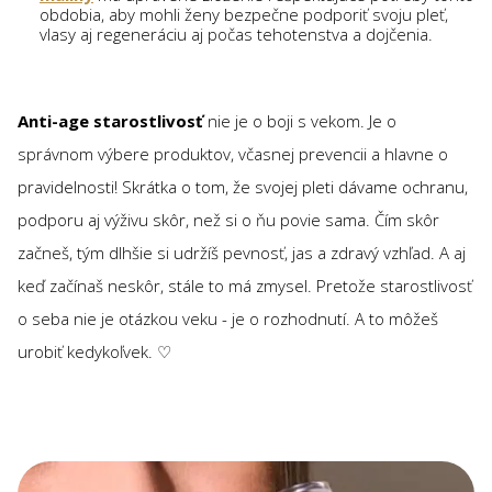
obdobia, aby mohli ženy bezpečne podporiť svoju pleť,
vlasy aj regeneráciu aj počas tehotenstva a dojčenia.
Anti-age starostlivosť
nie je o boji s vekom. Je o
správnom výbere produktov, včasnej prevencii a hlavne o
pravidelnosti! Skrátka o tom, že svojej pleti dávame ochranu,
podporu aj výživu skôr, než si o ňu povie sama. Čím skôr
začneš, tým dlhšie si udržíš pevnosť, jas a zdravý vzhľad. A aj
keď začínaš neskôr, stále to má zmysel. Pretože starostlivosť
o seba nie je otázkou veku - je o rozhodnutí. A to môžeš
urobiť kedykoľvek. ♡