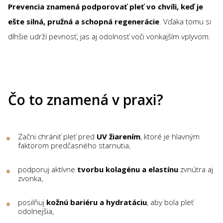
Prevencia znamená podporovať pleť vo chvíli, keď je
ešte silná, pružná a schopná regenerácie
. Vďaka tomu si
dlhšie udrží pevnosť, jas aj odolnosť voči vonkajším vplyvom.
Čo to znamená v praxi?
Začni chrániť pleť pred
UV žiarením
, ktoré je hlavným
faktorom predčasného starnutia,
podporuj aktívne
tvorbu kolagénu a elastínu
zvnútra aj
zvonka,
posilňuj
kožnú bariéru a hydratáciu
, aby bola pleť
odolnejšia,