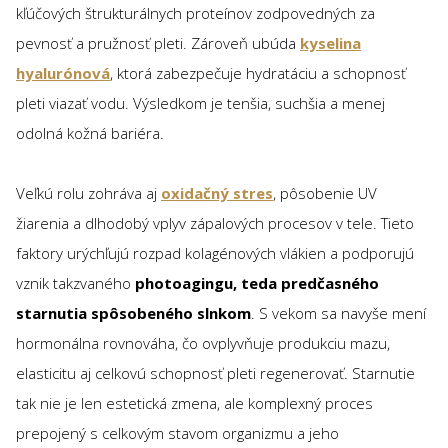
kľúčových štrukturálnych proteínov zodpovedných za
pevnosť a pružnosť pleti. Zároveň ubúda
kyselina
hyalurónová
, ktorá zabezpečuje hydratáciu a schopnosť
pleti viazať vodu. Výsledkom je tenšia, suchšia a menej
odolná kožná bariéra.
Veľkú rolu zohráva aj
oxidačný stres
, pôsobenie UV
žiarenia a dlhodobý vplyv zápalových procesov v tele. Tieto
faktory urýchľujú rozpad kolagénových vlákien a podporujú
vznik takzvaného
photoagingu, teda predčasného
starnutia spôsobeného slnkom
. S vekom sa navyše mení
hormonálna rovnováha, čo ovplyvňuje produkciu mazu,
elasticitu aj celkovú schopnosť pleti regenerovať. Starnutie
tak nie je len estetická zmena, ale komplexný proces
prepojený s celkovým stavom organizmu a jeho