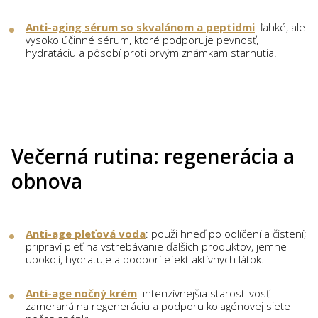
Anti-aging sérum so skvalánom a peptidmi
: ľahké, ale
vysoko účinné sérum, ktoré podporuje pevnosť,
hydratáciu a pôsobí proti prvým známkam starnutia.
Večerná rutina: regenerácia a
obnova
Anti-age pleťová voda
: použi hneď po odlíčení a čistení;
pripraví pleť na vstrebávanie ďalších produktov, jemne
upokojí, hydratuje a podporí efekt aktívnych látok.
Anti-age nočný krém
: intenzívnejšia starostlivosť
zameraná na regeneráciu a podporu kolagénovej siete