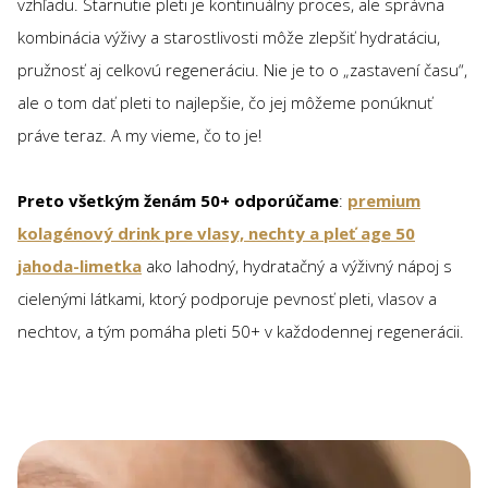
vzhľadu. Starnutie pleti je kontinuálny proces, ale správna
kombinácia výživy a starostlivosti môže zlepšiť hydratáciu,
pružnosť aj celkovú regeneráciu. Nie je to o „zastavení času“,
ale o tom dať pleti to najlepšie, čo jej môžeme ponúknuť
práve teraz. A my vieme, čo to je!
Preto všetkým ženám 50+ odporúčame
:
premium
kolagénový drink pre vlasy, nechty a pleť age 50
jahoda-limetka
ako lahodný, hydratačný a výživný nápoj s
cielenými látkami, ktorý podporuje pevnosť pleti, vlasov a
nechtov, a tým pomáha pleti 50+ v každodennej regenerácii.