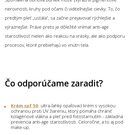
nerovnosti, kruhy pod očami či viditeľnejšie cievky. To, čo
predtým pleť „ustála“, sa začne prejavovať rýchlejšie a
výraznejšie. Práve preto je dôležité vnímať anti-age
starostlivosť nielen ako reakciu na vrásky, ale ako podporu
procesov, ktoré prebiehajú vo vnútri tela.
Čo odporúčame zaradiť?
Krém spf 50
: ultra-ľahký opaľovací krém s vysokou
ochranou proti UV žiareniu, ktorý pomáha chrániť
kolagénové vlákna a pleť pred fotostarnutím - základná
prevencia anti-age starostlivosti. Celoročne, a to aj pod
make-up.