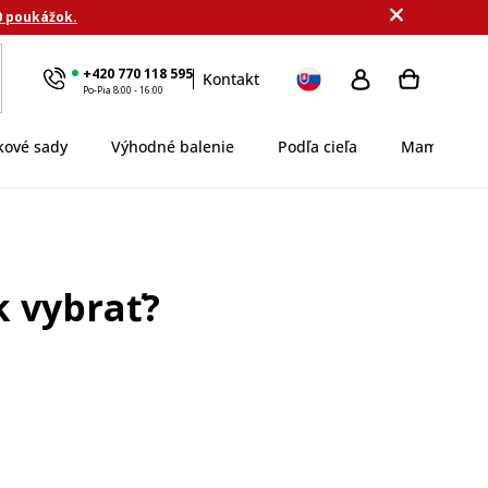
0 poukážok.
+420 770 118 595
Kontakt
Po-Pia 8:00 - 16:00
kové sady
Výhodné balenie
Podľa cieľa
MamaDomi
k vybrať?