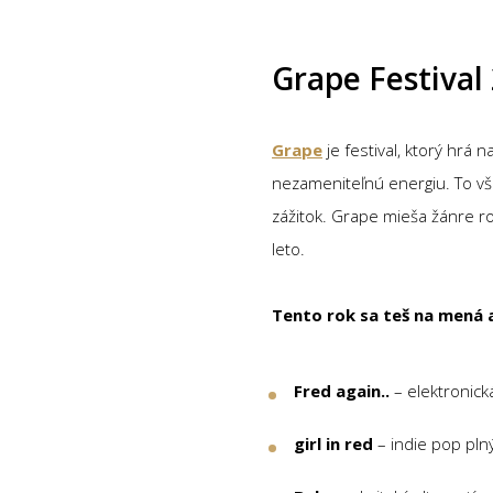
Grape Festival
Grape
je festival, ktorý hrá
nezameniteľnú energiu. To vše
zážitok. Grape mieša žánre ro
leto.
Tento rok sa teš na mená 
Fred again..
– elektronická
girl in red
– indie pop pln