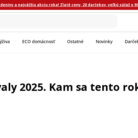
eniny a najväčšiu akciu roka! Zlaté ceny, 20 darčekov, veľkú súťaž o 9
ýživa
ECO domácnosť
Ostatné
Novinky
Darče
valy 2025. Kam sa tento ro