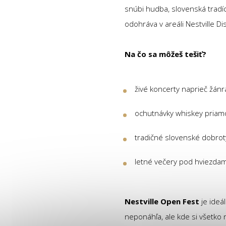
snúbi hudba, slovenská tradíci
odohráva v areáli Nestville D
Na čo sa môžeš tešiť?
živé koncerty naprieč žán
ochutnávky whiskey priam
tradičné slovenské dobroty
letné večery pod hviezdam
Nestville Open Fest
je ideá
neponáhľa, ale kde si všetko 