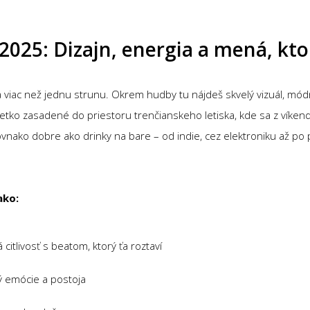
 2025: Dizajn, energia a mená, kt
 na viac než jednu strunu. Okrem hudby tu nájdeš skvelý vizuál, mód
tko zasadené do priestoru trenčianskeho letiska, kde sa z víkendo
vnako dobre ako drinky na bare – od indie, cez elektroniku až po p
ako:
 citlivosť s beatom, ktorý ťa roztaví
ý emócie a postoja