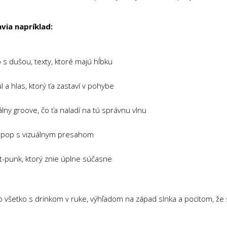
via napríklad:
p s dušou, texty, ktoré majú hĺbku
l a hlas, ktorý ťa zastaví v pohybe
lny groove, čo ťa naladí na tú správnu vlnu
opop s vizuálnym presahom
t-punk, ktorý znie úplne súčasne
to všetko s drinkom v ruke, výhľadom na západ slnka a pocitom, že