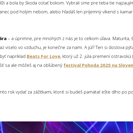
íži a bola by škoda ostať bokom. Vybrali sme pre teba tie najzaujím
ješ tanec pod holým nebom, alebo hľadáš len príjemný víkend s kam
ára
– a úprimne, pre mnohých z nás je to celkom úľava. Maturita, št
z viselo vo vzduchu, je konečne za nami. A júl? Ten si doslova pý
byť napríklad
Beats For Love
, ktorý už 2. júla premení ostravskú
iť sa ale môžeš aj na obľúbený
festival Pohoda 2025 na Slove
ento rok vydať za zážitkami, ktoré si budeš pamätať ešte dlho po 