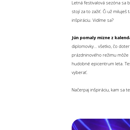
Letná festivalová sezóna sa bl
stojí za to zažiť. Či už milu
inšpiráciu. Vidíme sa?
Jún pomaly mizne z kalend
diplomovky… všetko, čo dotera
prázdninového režimu môže 
hudobné epicentrum leta. Teš
vyberať.
Načerpaj inšpiráciu, kam sa t