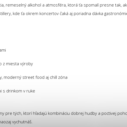
a, remeselný alkohol a atmosféra, ktorá ťa spomalí presne tak, ako 
istillery, kde ťa okrem koncertov čaká aj poriadna dávka gastronóm
rami
o z miesta výroby
, moderný street food aj chill zóna
i s drinkom v ruke
lny pre tých, ktorí hľadajú kombináciu dobrej hudby a poctivej poh
naozaj vychutnáš.