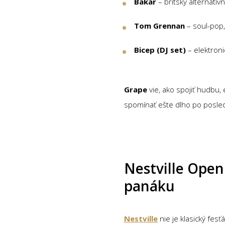
Bakar
– britský alternatív
Tom Grennan
– soul-pop,
Bicep (DJ set)
– elektroni
Grape
vie, ako spojiť hudbu, 
spomínať ešte dlho po posl
Nestville Open
panáku
Nestville
nie je klasický fes