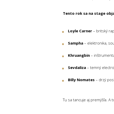
Tento rok sa na stage obja
Loyle Carner
– britský ra
Sampha
– elektronika, sou
Khruangbin
– inštrumentá
Sevdaliza
– temný electr
Billy Nomates
– drzý pos
Tu sa tancuje aj premýšľa. A 