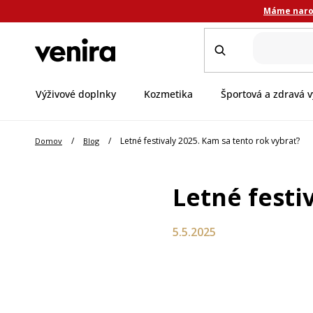
Prejsť
Máme narod
na
obsah
Výživové doplnky
Kozmetika
Športová a zdravá v
/
/
Letné festivaly 2025. Kam sa tento rok vybrať?
Domov
Blog
Letné festi
5.5.2025