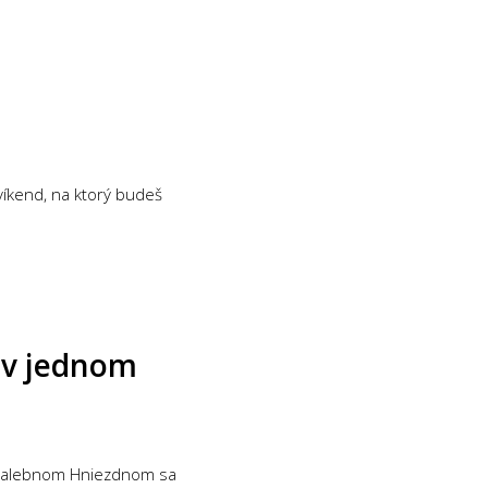
 víkend, na ktorý budeš
a v jednom
 V malebnom Hniezdnom sa