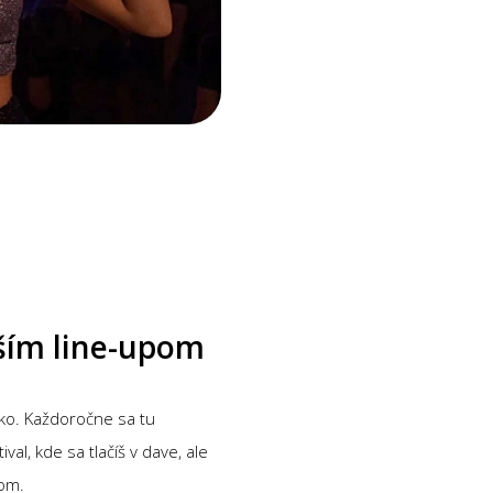
pším line-upom
isko. Každoročne sa tu
al, kde sa tlačíš v dave, ale
nom.