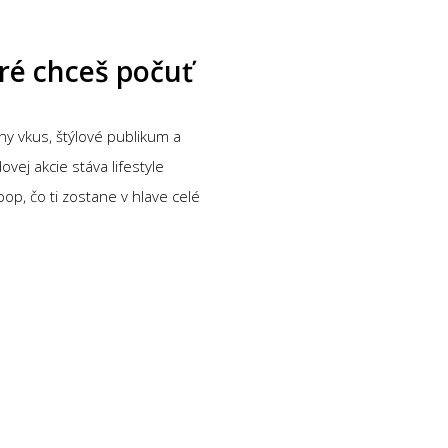
oré chceš počuť
ny vkus, štýlové publikum a
vej akcie stáva lifestyle
op, čo ti zostane v hlave celé