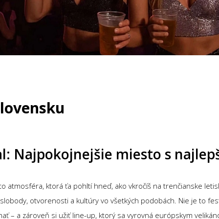
Slovensku
l: Najpokojnejšie miesto s najle
 to atmosféra, ktorá ťa pohltí hneď, ako vkročíš na trenčianske let
slobody, otvorenosti a kultúry vo všetkých podobách. Nie je to festiv
ať – a zároveň si užiť line-up, ktorý sa vyrovná európskym veliká