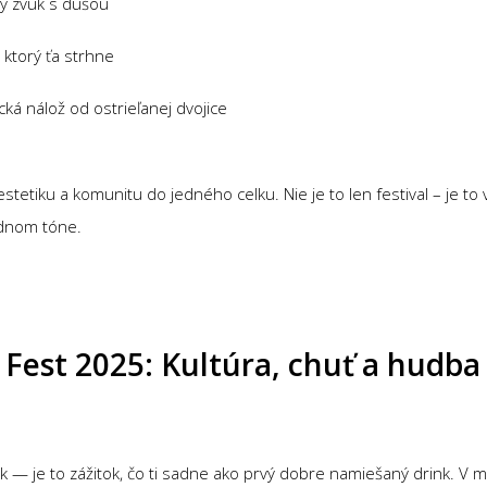
ny zvuk s dušou
 ktorý ťa strhne
cká nálož od ostrieľanej dvojice
estetiku a komunitu do jedného celku. Nie je to len festival – je to
ednom tóne.
 Fest 2025: Kultúra, chuť a hudb
ťák — je to zážitok, čo ti sadne ako prvý dobre namiešaný drink.