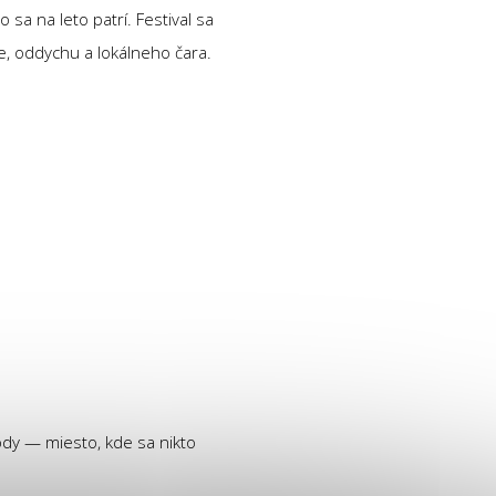
sa na leto patrí. Festival sa
ie, oddychu a lokálneho čara.
ody — miesto, kde sa nikto