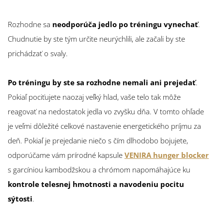
Rozhodne sa
neodporúča jedlo po tréningu vynechať
.
Chudnutie by ste tým určite neurýchlili, ale začali by ste
prichádzať o svaly.
Po tréningu by ste sa rozhodne nemali ani prejedať
.
Pokiaľ pociťujete naozaj veľký hlad, vaše telo tak môže
reagovať na nedostatok jedla vo zvyšku dňa. V tomto ohľade
je veľmi dôležité celkové nastavenie energetického príjmu za
deň. Pokiaľ je prejedanie niečo s čím dlhodobo bojujete,
odporúčame vám prírodné kapsule
VENIRA hunger blocker
s garcíniou kambodžskou a chrómom napomáhajúce ku
kontrole telesnej hmotnosti a navodeniu pocitu
sýtosti
.