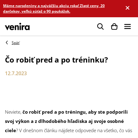
Prejsť
Máme narodeniny a najväčšiu akciu roka! Zlaté ceny, 20
na
darčekov, veľkú súťaž o 90 poukážok.
obsah
Hľadať
Čo robiť pred a po tréninku?
12.7.2023
Neviete,
čo robiť pred a po tréningu, aby ste podporili
svoj výkon a z dlhodobého hľadiska aj svoje osobné
ciele
? V dnešnom článku nájdete odpovede na všetko, čo vás