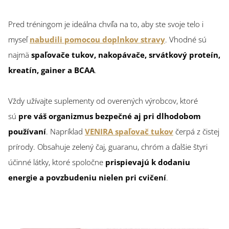
Pred tréningom je ideálna chvíľa na to, aby ste svoje telo i
myseľ
nabudili pomocou doplnkov stravy
. Vhodné sú
najmä
spaľovače tukov, nakopávače, srvátkový proteín,
kreatín, gainer a BCAA
.
Vždy užívajte suplementy od overených výrobcov, ktoré
sú
pre váš organizmus bezpečné aj pri dlhodobom
používaní
. Napríklad
VENIRA spaľovač tukov
čerpá z čistej
prírody. Obsahuje zelený čaj, guaranu, chróm a ďalšie štyri
účinné látky, ktoré spoločne
prispievajú k dodaniu
energie a povzbudeniu nielen pri cvičení
.