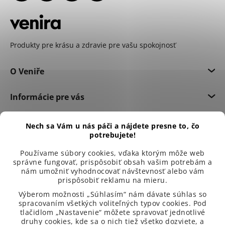
Produkty pre krásu a zdravie pre vašu spokojnosť
O Veniře
Informácie pre vás
Dôležité informácie
Nech sa Vám u nás páči a nájdete presne to, čo
potrebujete!
Používame súbory cookies, vďaka ktorým môže web
správne fungovať, prispôsobiť obsah vašim potrebám a
nám umožniť vyhodnocovať návštevnosť alebo vám
prispôsobiť reklamu na mieru.
Výberom možnosti „Súhlasím“ nám dávate súhlas so
spracovaním všetkých voliteľných typov cookies. Pod
tlačidlom „Nastavenie“ môžete spravovať jednotlivé
druhy cookies, kde sa o nich tiež všetko dozviete, a