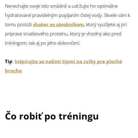
Nenechajte svoje telo smädniť a udržujte ho optimálne
hydratované pravidelným popíjaním čistej vody. Skvele vám k
tomu poslúži
shaker so zásobníkom
, ktorý využijete aj pri
príprave srvátkového proteínu, ktorý je vhodný ako pred
tréningom, tak aj po jeho dokončení.
Tip
:
Inšpirujte sa našimi tipmi na cviky pre ploché
brucho
.
Čo robiť po tréningu