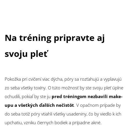
Na tréning pripravte aj
svoju pleť
Pokožka pri cvičení viac dýcha, póry sa rozťahujú a vyplavujú
zo seba všetky toxíny. O túto možnosť by ste svoju pleť úplne
ochudili, pokiaľ by ste ju
pred tréningom nezbavili make-
upu a všetkých ďalších nečistôt
. V opačnom prípade by
do seba totiž póry vtiahli všetky usadeniny, čo by viedlo k ich
upchatiu, vzniku čiernych bodiek a prípadne akné.