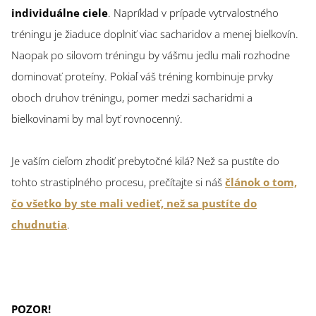
individuálne ciele
. Napríklad v prípade vytrvalostného
tréningu je žiaduce doplniť viac sacharidov a menej bielkovín.
Naopak po silovom tréningu by vášmu jedlu mali rozhodne
dominovať proteíny. Pokiaľ váš tréning kombinuje prvky
oboch druhov tréningu, pomer medzi sacharidmi a
bielkovinami by mal byť rovnocenný.
Je vaším cieľom zhodiť prebytočné kilá? Než sa pustíte do
tohto strastiplného procesu, prečítajte si náš
článok o tom,
čo všetko by ste mali vedieť, než sa pustíte do
chudnutia
.
POZOR!