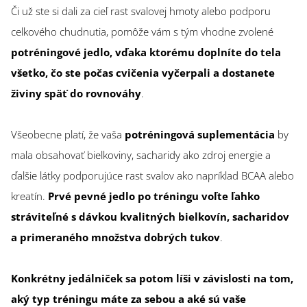
Či už ste si dali za cieľ rast svalovej hmoty alebo podporu
celkového chudnutia, pomôže vám s tým vhodne zvolené
potréningové jedlo, vďaka ktorému doplníte do tela
všetko, čo ste počas cvičenia vyčerpali a dostanete
živiny späť do rovnováhy
.
Všeobecne platí, že vaša
potréningová suplementácia
by
mala obsahovať bielkoviny, sacharidy ako zdroj energie a
ďalšie látky podporujúce rast svalov ako napríklad BCAA alebo
kreatín.
Prvé pevné jedlo po tréningu voľte ľahko
stráviteľné s dávkou kvalitných bielkovín, sacharidov
a primeraného množstva dobrých tukov
.
Konkrétny jedálniček sa potom líši v závislosti na tom,
aký typ tréningu máte za sebou a aké sú vaše