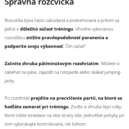
Správna rozcvička
Rozcvička býva často zabúdaná a podceňovaná a pritom sa
jedná o
dôležitú súčasť tréningu
. Vhodne vykonanou
rozcvičkou
znížite pravdepodobnosť poranenia a
podporíte svoju výkonnosť
. Čím začať?
Začnite zhruba päťminútovým rozohriatím
. Môžete si
zabehať na páse, zajazdiť na rotopede alebo skákať jumping-
jacky.
Po rozohriatí
prejdite na precvičenie partií, na ktoré sa
hodláte zamerať pri tréningu
. Zvoľte si zhruba štyri cviky,
ktoré robte striedavo na obe strany tela. Jednotlivé pohyby pri
tom vykonávajte kontrolovane, nie švihom.