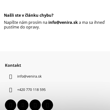
Našli ste v článku chybu?
Napíšte nám prosím na
info@venira.sk
a ma sa ihneď
pustíme do opravy.
Z
á
Kontakt
p
ä
info
@
venira.sk
t
i
+420 770 118 595
e