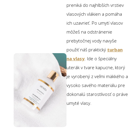
preniká do najhlbších vrstiev
vlasových vlákien a pomáha
ich uzavrieť. Po umytí vlasov
môžeš na odstránenie
prebytočnej vody navyše
použiť náš praktický
turban
na vlasy
. Ide o špeciálny
uterák v tvare kapucne, ktorý
je vyrobený z veľmi mäkkého a
vysoko savého materiálu pre
dokonalú starostlivosť o práve
umyté vlasy.