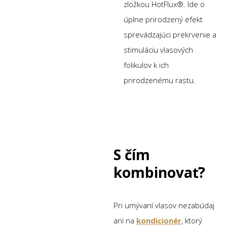
zložkou HotFlux®. Ide o
úplne prirodzený efekt
sprevádzajúci prekrvenie a
stimuláciu vlasových
folikulov k ich
prirodzenému rastu.
S čím
kombinovať?
Pri umývaní vlasov nezabúdaj
ani na
kondicionér
, ktorý