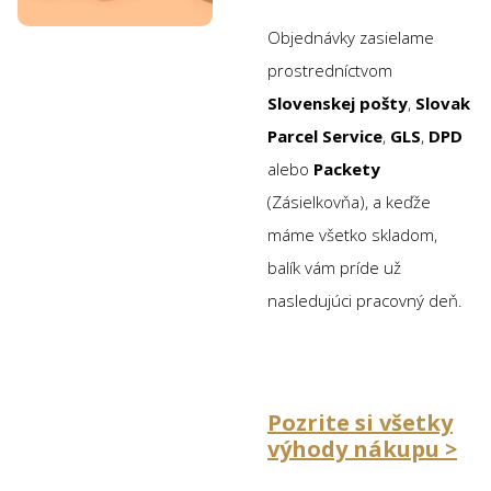
Objednávky zasielame
prostredníctvom
Slovenskej pošty
,
Slovak
Parcel Service
,
GLS
,
DPD
alebo
Packety
(Zásielkovňa), a keďže
máme všetko skladom,
balík vám príde už
nasledujúci pracovný deň.
Pozrite si všetky
výhody nákupu >