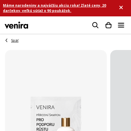
Prejsť
Máme narodeniny a najväčšiu akciu roka! Zlaté ceny, 20
na
darčekov, veľkú súťaž o 90 poukážok.
obsah
Hľadať