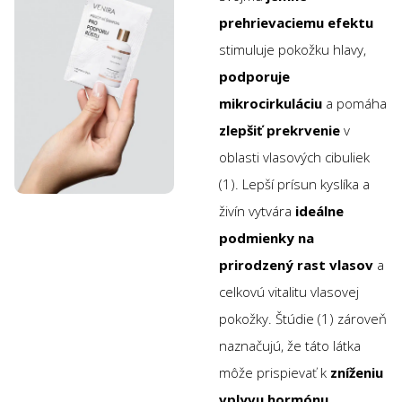
prehrievaciemu efektu
stimuluje pokožku hlavy,
podporuje
mikrocirkuláciu
a pomáha
zlepšiť prekrvenie
v
oblasti vlasových cibuliek
(1). Lepší prísun kyslíka a
živín vytvára
ideálne
podmienky na
prirodzený rast vlasov
a
celkovú vitalitu vlasovej
pokožky. Štúdie (1) zároveň
naznačujú, že táto látka
môže prispievať k
zníženiu
vplyvu hormónu