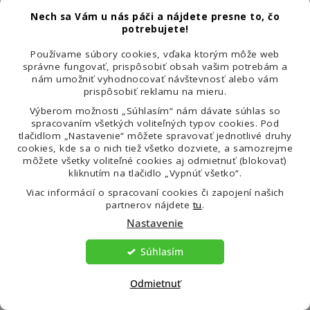
Ostatní nakupujú spoločne
Nech sa Vám u nás páči a nájdete presne to, čo
potrebujete!
VENIRA = spokojnosť
Používame súbory cookies, vďaka ktorým môže web
správne fungovať, prispôsobiť obsah vašim potrebám a
nám umožniť vyhodnocovať návštevnosť alebo vám
prispôsobiť reklamu na mieru.
Sme česká firma
300 00
Výberom možnosti „Súhlasím“ nám dávate súhlas so
a na trhu sme 9 rokov
spokojn
spracovaním všetkých voliteľných typov cookies. Pod
tlačidlom „Nastavenie“ môžete spravovať jednotlivé druhy
Sme česká firma so sídlom a zázemím na
Vďaka skve
cookies, kde sa o nich tiež všetko dozviete, a samozrejme
území Českej republiky.
získali stov
môžete všetky voliteľné cookies aj odmietnuť (blokovať)
kliknutím na tlačidlo „Vypnúť všetko“.
Viac informácií o spracovaní cookies či zapojení našich
partnerov nájdete
tu
.
Darček
Všetk
Nastavenie
ku každej objednávke
odosiel
Súhlasím
Ku každej objednávke dávame darček, ktorý
Všetky prod
si vyberiete v 1. kroku nákupného košíka.
a objednávk
pracovný de
Odmietnuť
nákupe nad 