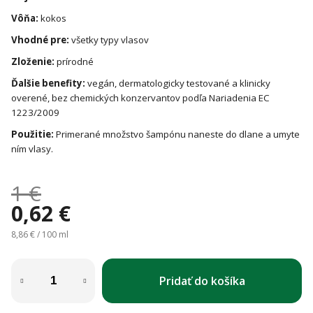
Vôňa:
kokos
Vhodné pre:
všetky typy vlasov
Zloženie:
prírodné
Ďalšie benefity:
vegán, dermatologicky testované a klinicky
overené, bez chemických konzervantov podľa Nariadenia EC
1223/2009
Použitie:
Primerané množstvo šampónu naneste do dlane a umyte
ním vlasy.
1 €
0,62 €
Jednotková cena:
8,86 € / 100 ml
Pridať do košíka