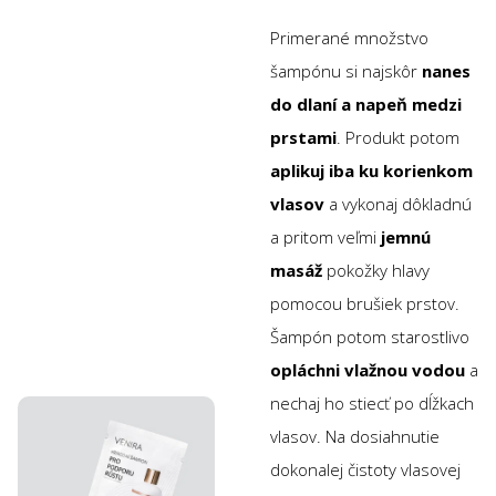
Primerané množstvo
šampónu si najskôr
nanes
do dlaní a napeň medzi
prstami
. Produkt potom
aplikuj iba ku korienkom
vlasov
a vykonaj dôkladnú
a pritom veľmi
jemnú
masáž
pokožky hlavy
pomocou brušiek prstov.
Šampón potom starostlivo
opláchni vlažnou vodou
a
nechaj ho stiecť po dĺžkach
vlasov. Na dosiahnutie
dokonalej čistoty vlasovej