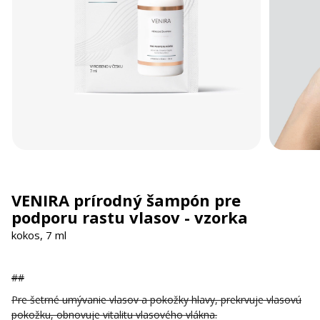
VENIRA prírodný šampón pre
podporu rastu vlasov - vzorka
kokos, 7 ml
##
Pre šetrné umývanie vlasov a pokožky hlavy, prekrvuje vlasovú
pokožku, obnovuje vitalitu vlasového vlákna.