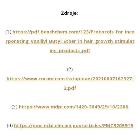
Zdroje:
(1)
https://pdf.benchchem.com/123/Protocols_for_inco
rporating_Vanillyl_Butyl_Ether_in_hair_growth_stimulat
ing_products.pdf
(2)
https://www.corum.com.tw/upload/20210607162927-
2.pdf
(3)
https://www.mdpi.com/1420-3049/29/10/2288
(4)
https://pmc.ncbi.nlm.nih.gov/articles/PMC9205919