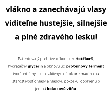
vlákno a zanechávajú vlasy
viditeľne hustejšie, silnejšie
a plné zdravého lesku!
Patentovaný prehrievací komplex
HotFlux®
,
hydratačný
glycerín
a obnovujúci
proteínový ferment
tvorí unikátny koktail aktívnych látok pre maximálnu
starostlivosť o vlasy aj vlasovú pokožku, doplnenú o
jemnú
kokosovú vôňu
.