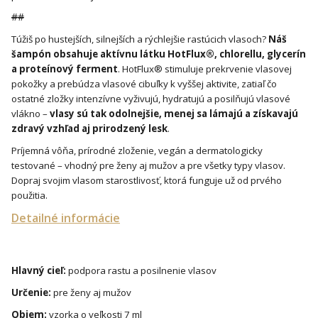
##
Túžiš po hustejších, silnejších a rýchlejšie rastúcich vlasoch?
Náš
šampón obsahuje aktívnu látku HotFlux®, chlorellu, glycerín
a proteínový ferment
. HotFlux® stimuluje prekrvenie vlasovej
pokožky a prebúdza vlasové cibuľky k vyššej aktivite, zatiaľ čo
ostatné zložky intenzívne vyživujú, hydratujú a posilňujú vlasové
vlákno –
vlasy sú tak odolnejšie, menej sa lámajú a získavajú
zdravý vzhľad aj prirodzený lesk
.
Príjemná vôňa, prírodné zloženie, vegán a dermatologicky
testované – vhodný pre ženy aj mužov a pre všetky typy vlasov.
Dopraj svojim vlasom starostlivosť, ktorá funguje už od prvého
použitia.
Detailné informácie
Hlavný cieľ:
podpora rastu a posilnenie vlasov
Určenie:
pre ženy aj mužov
Objem:
vzorka o veľkosti 7 ml