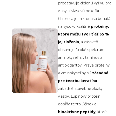
predstavuje cielenú výživu pre
vlasy aj vlasovú pokožku.
Chlorella je mikroriasa bohatá
na vysoko kvalitné
proteíny,
ktoré môžu tvoriť až 65 %
jej zloženia
, a zároveň
obsahuje široké spektrum
aminokyselín, vitamínov a
antioxidantov. Práve proteíny
a aminokyseliny sú
zásadné
pre tvorbu keratínu
–
základné stavebné zložky
vlasov. Lupinový proteín
dopĺňa tento účinok o
bioaktívne peptidy
, ktoré