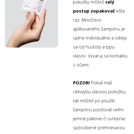
pokožky môžeš
celý
postup zopakovať
ešte
raz. Množstvo
aplikovaného šampónu je
úplne individuálne a odvíja
sa od hustoty a typu
vlasov. Vyvaruj sa kontaktu
s očami.
POZOR!
Pokiaľ máš
citlivejšiu vlasovú pokožku,
tak môžeš po použití
šampónu pociťovať veľmi
jemné pálenie či svrbenie
spôsobené prehrievacou