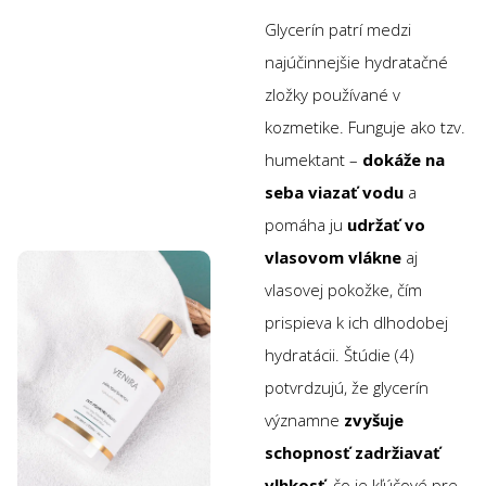
Glycerín patrí medzi
najúčinnejšie hydratačné
zložky používané v
kozmetike. Funguje ako tzv.
humektant –
dokáže na
seba viazať vodu
a
pomáha ju
udržať vo
vlasovom vlákne
aj
vlasovej pokožke, čím
prispieva k ich dlhodobej
hydratácii. Štúdie (4)
potvrdzujú, že glycerín
významne
zvyšuje
schopnosť zadržiavať
vlhkosť
, čo je kľúčové pre