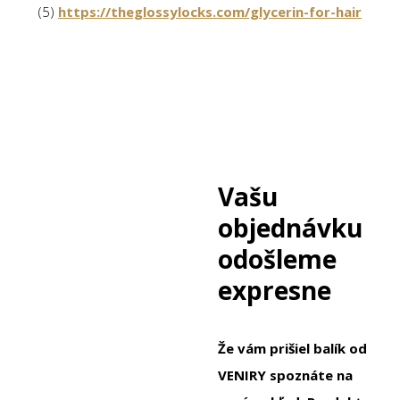
(5)
https://theglossylocks.com/glycerin-for-hair
Vašu
objednávku
odošleme
expresne
Že vám prišiel balík od
VENIRY spoznáte na