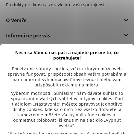
Produkty pre krásu a zdravie pre vašu spokojnosť
O Veniře
Informácie pre vás
Dôležité informácie
Nech sa Vám u nás páči a nájdete presne to, čo
potrebujete!
Používame súbory cookies, vďaka ktorým môže web
správne fungovať, prispôsobiť obsah vašim potrebám a
nám umožniť vyhodnocovať návštevnosť alebo vám
prispôsobiť reklamu na mieru.
Výberom možnosti „Súhlasím“ nám dávate súhlas so
spracovaním všetkých voliteľných typov cookies. Pod
tlačidlom „Nastavenie“ môžete spravovať jednotlivé
druhy cookies, kde sa o nich tiež všetko dozviete, a
samozrejme môžete všetky voliteľné cookies aj
odmietnuť (blokovať) kliknutím na tlačidlo „Vypnúť
všetko“.
99 % spokojených zákazníků