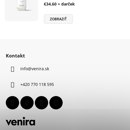
€34,60 + darček
ZOBRAZIŤ
Z
á
Kontakt
p
ä
info
@
venira.sk
t
i
+420 770 118 595
e