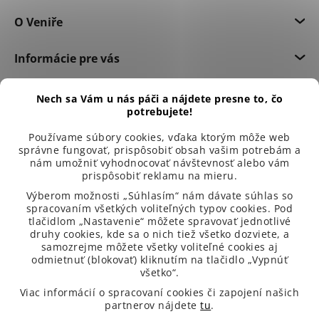
O Veniře
Informácie pre vás
Dôležité informácie
Nech sa Vám u nás páči a nájdete presne to, čo
potrebujete!
Používame súbory cookies, vďaka ktorým môže web
správne fungovať, prispôsobiť obsah vašim potrebám a
nám umožniť vyhodnocovať návštevnosť alebo vám
prispôsobiť reklamu na mieru.
Výberom možnosti „Súhlasím“ nám dávate súhlas so
spracovaním všetkých voliteľných typov cookies. Pod
tlačidlom „Nastavenie“ môžete spravovať jednotlivé
druhy cookies, kde sa o nich tiež všetko dozviete, a
samozrejme môžete všetky voliteľné cookies aj
odmietnuť (blokovať) kliknutím na tlačidlo „Vypnúť
všetko“.
99 % spokojených zákazníků
Viac informácií o spracovaní cookies či zapojení našich
partnerov nájdete
tu
.