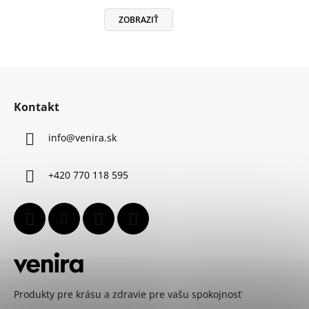
ZOBRAZIŤ
Z
á
Kontakt
p
ä
info
@
venira.sk
t
i
+420 770 118 595
e
Produkty pre krásu a zdravie pre vašu spokojnosť