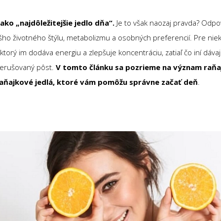
ako „najdôležitejšie jedlo dňa“.
Je to však naozaj pravda? Odpov
ho životného štýlu, metabolizmu a osobných preferencií. Pre niekt
torý im dodáva energiu a zlepšuje koncentráciu, zatiaľ čo iní dá
prerušovaný pôst.
V tomto článku sa pozrieme na význam raň
raňajkové jedlá, ktoré vám pomôžu správne začať deň
.