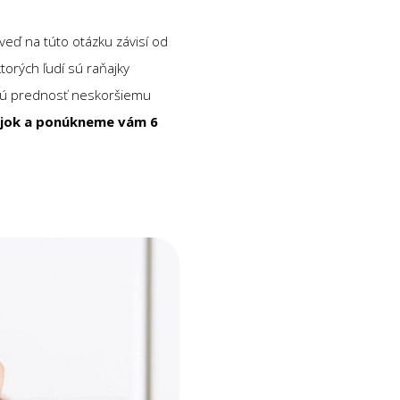
eď na túto otázku závisí od
orých ľudí sú raňajky
vajú prednosť neskoršiemu
ajok a ponúkneme vám 6