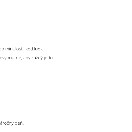
do minulosti, keď ľudia
nevyhnutné, aby každý jedol
náročný deň.