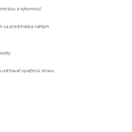
entráciu a výkonnosť.
čím sa predchádza náhlym
bezity.
a udržiavať vyváženú stravu