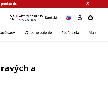
0 poukážok.
+420 770 118 595
Kontakt
Po-Pia 8:00 - 16:00
kové sady
Výhodné balenie
Podľa cieľa
MamaDomi
dravých a