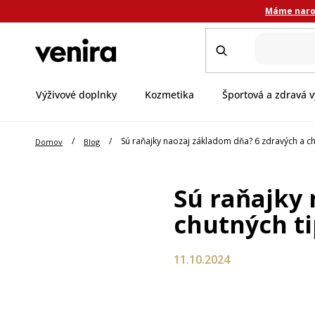
Prejsť
Máme narod
na
obsah
Výživové doplnky
Kozmetika
Športová a zdravá v
/
/
Sú raňajky naozaj základom dňa? 6 zdravých a ch
Domov
Blog
Sú raňajky 
chutných t
11.10.2024