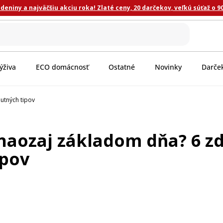
eniny a najväčšiu akciu roka! Zlaté ceny, 20 darčekov, veľkú súťaž o 9
ýživa
ECO domácnosť
Ostatné
Novinky
Darče
utných tipov
naozaj základom dňa? 6 z
ipov