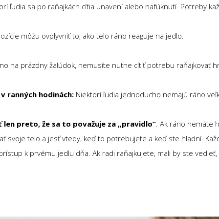
orí ľudia sa po raňajkách cítia unavení alebo nafúknutí. Potreby ka
zície môžu ovplyvniť to, ako telo ráno reaguje na jedlo.
ráno na prázdny žalúdok, nemusíte nutne cítiť potrebu raňajkovať h
 v ranných hodinách:
Niektorí ľudia jednoducho nemajú ráno veľk
 len preto, že sa to považuje za „pravidlo“
. Ak ráno nemáte h
ať svoje telo a jesť vtedy, keď to potrebujete a keď ste hladní. Ka
rístup k prvému jedlu dňa. Ak radi raňajkujete, mali by ste vedieť,