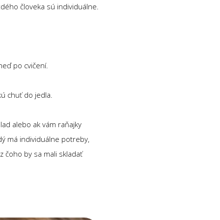
ždého človeka sú individuálne.
neď po cvičení.
ú chuť do jedla.
lad alebo ak vám raňajky
ždý má individuálne potreby,
 z čoho by sa mali skladať