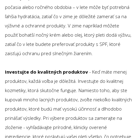
počasia alebo ročného obdobia – v lete môže byť potrebná
ľahšia hydratácia, zatiaľ čo v zime je dôležité zamerať sa na
výživné a ochranné produkty. V zime napríklad môžete
použiť bohatší nočný krém alebo olej, ktorý pleti dodá výživu,
zatiaľ čo v lete budete preferovať produkty s SPF, ktoré
zaisťujú ochranu pred slnečným žiarením.
Investujte do kvalitných produktov
- Keď máte menej
produktov, každá voľba je dôležitá. Investujte do kvalitnej
kozmetiky, ktorá skutočne funguje. Namiesto toho, aby ste
kupovali mnoho lacných produktov, zvoľte niekoľko kvalitných
produktov, ktoré budú mať vysokú účinnosť a dlhodobo
prinášať výsledky. Pri výbere produktov sa zamerajte na
zloženie - vyhľadávajte prírodné, klinicky overené
ingrediencie, ktoré poskytujú vašej pleti všetko, čo potrebuje