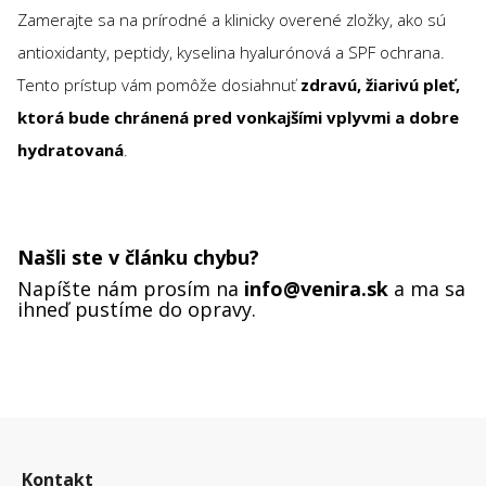
Zamerajte sa na prírodné a klinicky overené zložky, ako sú
antioxidanty, peptidy, kyselina hyalurónová a SPF ochrana.
Tento prístup vám pomôže dosiahnuť
zdravú, žiarivú pleť,
ktorá bude chránená pred vonkajšími vplyvmi a dobre
hydratovaná
.
Našli ste v článku chybu?
Napíšte nám prosím na
info@venira.sk
a ma sa
ihneď pustíme do opravy.
Z
á
Kontakt