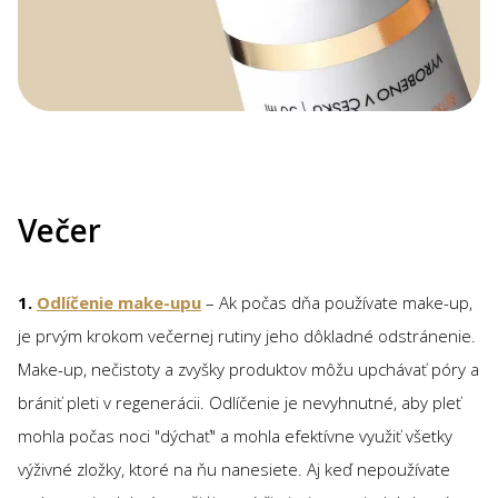
Večer
1.
Odlíčenie make-upu
– Ak počas dňa používate make-up,
je prvým krokom večernej rutiny jeho dôkladné odstránenie.
Make-up, nečistoty a zvyšky produktov môžu upchávať póry a
brániť pleti v regenerácii. Odlíčenie je nevyhnutné, aby pleť
mohla počas noci "dýchať" a mohla efektívne využiť všetky
výživné zložky, ktoré na ňu nanesiete. Aj keď nepoužívate