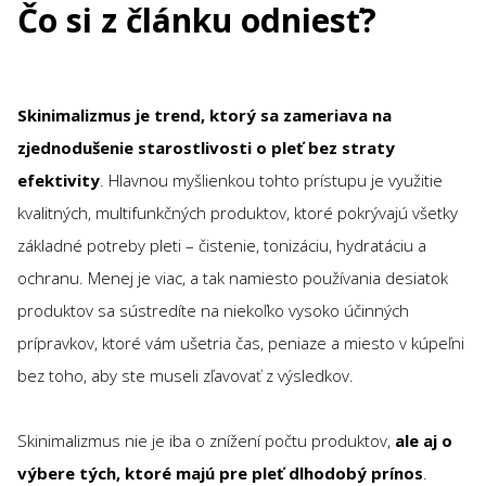
Čo si z článku odniesť?
Skinimalizmus je trend, ktorý sa zameriava na
zjednodušenie starostlivosti o pleť bez straty
efektivity
. Hlavnou myšlienkou tohto prístupu je využitie
kvalitných, multifunkčných produktov, ktoré pokrývajú všetky
základné potreby pleti – čistenie, tonizáciu, hydratáciu a
ochranu. Menej je viac, a tak namiesto používania desiatok
produktov sa sústredíte na niekoľko vysoko účinných
prípravkov, ktoré vám ušetria čas, peniaze a miesto v kúpeľni
bez toho, aby ste museli zľavovať z výsledkov.
Skinimalizmus nie je iba o znížení počtu produktov,
ale aj o
výbere tých, ktoré majú pre pleť dlhodobý prínos
.