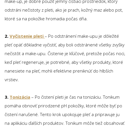
make-up, je dobré použiť jemný čistiaci prostriedok, ktorý
odstráni nečistoty z pleti, ako je prach, kožný maz alebo pot,
ktoré sa na pokožke hromadia počas dňa.
2.
Vyčistenie pleti
– Po odstránení make-upu je dôležité
pleť opäť dôkladne vyčistiť, aby boli odstránené všetky zvyšky
nečistôt a make-upu. Čistenie je kľúčové, pretože počas noci,
keď pleť regeneruje, je potrebné, aby všetky produkty, ktoré
nanesiete na pleť, mohli efektívne preniknúť do hlbších
vrstiev.
3.
Tonizácia
– Po čistení pleti je čas na tonizáciu. Tonikum
pomáha obnoviť prirodzené pH pokožky, ktoré môže byť po
čistení narušené. Tento krok upokojuje pleť a pripravuje ju
na aplikáciu ďalších produktov. Tonikum môže tiež obsahovať