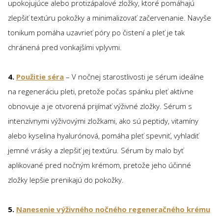
upokojujúce alebo protizápalové zložky, ktoré pomáhajú
zlepšiť textúru pokožky a minimalizovať začervenanie. Navyše
tonikum pomáha uzavrieť póry po čistení a pleť je tak
chránená pred vonkajšími vplyvmi.
4.
Použitie séra
– V nočnej starostlivosti je sérum ideálne
na regeneráciu pleti, pretože počas spánku pleť aktívne
obnovuje a je otvorená prijímať výživné zložky. Sérum s
intenzívnymi výživovými zložkami, ako sú peptidy, vitamíny
alebo kyselina hyalurónová, pomáha pleť spevniť, vyhladiť
jemné vrásky a zlepšiť jej textúru. Sérum by malo byť
aplikované pred nočným krémom, pretože jeho účinné
zložky lepšie prenikajú do pokožky.
5.
Nanesenie výživného nočného regeneračného krému