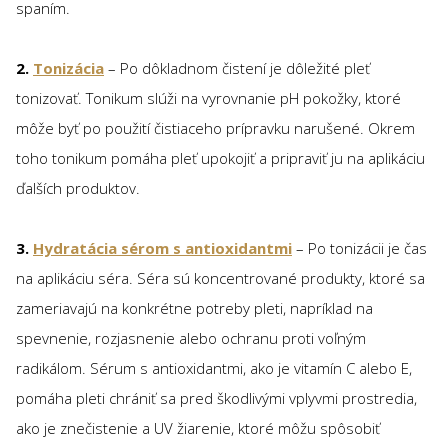
spaním.
2.
Tonizácia
– Po dôkladnom čistení je dôležité pleť
tonizovať. Tonikum slúži na vyrovnanie pH pokožky, ktoré
môže byť po použití čistiaceho prípravku narušené. Okrem
toho tonikum pomáha pleť upokojiť a pripraviť ju na aplikáciu
ďalších produktov.
3.
Hydratácia sérom s antioxidantmi
– Po tonizácii je čas
na aplikáciu séra. Séra sú koncentrované produkty, ktoré sa
zameriavajú na konkrétne potreby pleti, napríklad na
spevnenie, rozjasnenie alebo ochranu proti voľným
radikálom. Sérum s antioxidantmi, ako je vitamín C alebo E,
pomáha pleti chrániť sa pred škodlivými vplyvmi prostredia,
ako je znečistenie a UV žiarenie, ktoré môžu spôsobiť