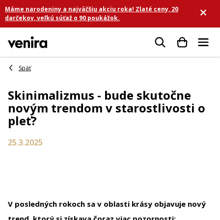
Prejsť
Máme narodeniny a najväčšiu akciu roka! Zlaté ceny, 20
na
darčekov, veľkú súťaž o 90 poukážok.
obsah
Hľadať
Skinimalizmus - bude skutočne
novým trendom v starostlivosti o
pleť?
25.3.2025
V posledných rokoch sa v oblasti krásy objavuje nový
trend, ktorý si získava čoraz viac pozornosti: