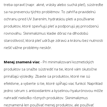
treba opraviť (napr. akné, vrásky alebo suchá pleť), sústreďte
sa na prevenciu týchto problémov. To zahŕňa pravidelnú
ochranu pred UV žiarením, hydratáciu pleti a používanie
produktov, ktoré spevňujú pleť a podporujú jej prirodzenú
rovnováhu. Skinimalizmus kladie dôraz na dlhodobú
starostlivosť, ktorá pleť udržuje zdravú a krásnu bez nutnosti
riešiť vážne problémy neskôr.
Menej znamená viac
- Pri minimalizovaní kozmetických
produktov sa snažte sústrediť na tie, ktoré vám skutočne
prinášajú výsledky. Zbavte sa produktov, ktoré nie sú
efektívne, a vyberte si tie, ktoré spĺňajú viac funkcií. Napríklad
jedno sérum s antioxidantmi a kyselinou hyalurónovou môže
nahradiť niekoľko rôznych produktov. Skinimalizmus
neznamená len používať menej produktov, ale používať