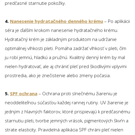
predčasné starnutie pokožky.
4.
Nanesenie hydratačného denného krému
– Po aplikácii
séra je ďalším krokom nanesenie hydratačného krému.
Hydratačný krém je základným produktom na udržanie
optimálnej vlhkosti pleti. Pomáha zadržať vlhkosť v pleti, čím
ju robí jemnú, hladkú a pružnú. Kvalitný denný krém by mal
nielen hydratovať, ale aj chrániť pleť pred škodlivými vplyvmi
prostredia, ako je znečistenie alebo zmeny počasia.
5.
SPF ochrana
– Ochrana proti slnečnému žiareniu je
neoddeliteľnou súčasťou každej rannej rutiny. UV žiarenie je
jedným z hlavných faktorov, ktoré prispievajú k predčasnému
starnutiu pleti, tvorbe jemných vrások, pigmentových škvŕn a
strate elasticity. Pravidelná aplikácia SPF chráni pleť nielen