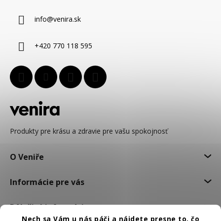
p
ä
info
@
venira.sk
t
i
+420 770 118 595
e
Produkty pre krásu a zdravie pre vašu spokojnosť
O Veniře
Informácie pre vás
Dôležité informácie
Nech sa Vám u nás páči a nájdete presne to, čo