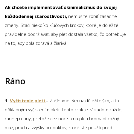
Ak chcete implementovať skinimalizmus do svojej
každodennej starostlivosti,
nemusíte robiť zásadné
zmeny. Stačí niekoľko kľúčových krokov, ktoré je dôležité
pravidelne dodržiavať, aby pleť dostala všetko, čo potrebuje
na to, aby bola zdravá a žiarivá.
Ráno
1.
Vyčistenie pleti
– Začíname tým najdôležitejším, a to
dôkladným vyčistením pleti. Tento krok je základom každej
rannej rutiny, pretože cez noc sa na pleti hromadí kožný
maz, prach a zvyšky produktov, ktoré ste použili pred