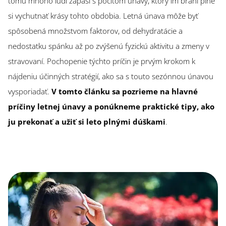
tomu mnoho ľudí zápasí s pocitom únavy, ktorý im bráni plne
si vychutnať krásy tohto obdobia. Letná únava môže byť
spôsobená množstvom faktorov, od dehydratácie a
nedostatku spánku až po zvýšenú fyzickú aktivitu a zmeny v
stravovaní. Pochopenie týchto príčin je prvým krokom k
nájdeniu účinných stratégií, ako sa s touto sezónnou únavou
vysporiadať.
V tomto článku sa pozrieme na hlavné
príčiny letnej únavy a ponúkneme praktické tipy, ako
ju prekonať a užiť si leto plnými dúškami
.