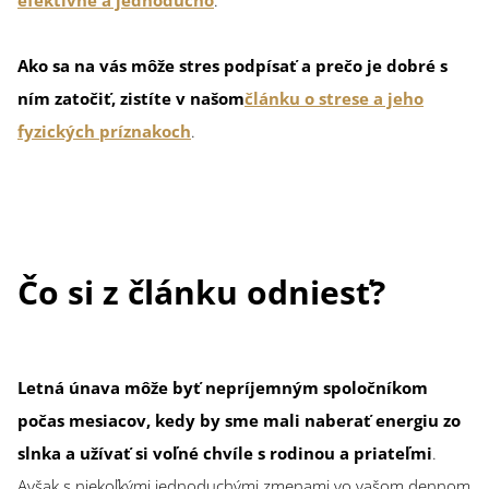
Ako sa na vás môže stres podpísať a prečo je dobré s
ním zatočiť, zistíte v našom
článku o strese a jeho
fyzických príznakoch
.
Čo si z článku odniesť?
Letná únava môže byť nepríjemným spoločníkom
počas mesiacov, kedy by sme mali naberať energiu zo
slnka a užívať si voľné chvíle s rodinou a priateľmi
.
Avšak s niekoľkými jednoduchými zmenami vo vašom dennom