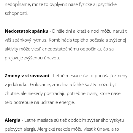
nedopĺňame, môže to ovplyvniť naše fyzické aj psychické
schopnosti.
Nedostatok spánku
- Dlhšie dni a kratšie noci môžu narušiť
váš spánkový rytmus. Kombinácia teplého počasia a zvýšenej
aktivity môže viesť k nedostatočnému odpočinku, čo sa
prejavuje zvýšenou únavou.
Zmeny v stravovaní
- Letné mesiace často prinášajú zmeny
v jedálničku. Grilovanie, zmrzlina a ľahké šaláty môžu byť
chutné, ale niekedy postrádajú potrebné živiny, ktoré naše
telo potrebuje na udržanie energie.
Alergia
- Letné mesiace sú tiež obdobím zvýšeného výskytu
peľových alergií. Alergické reakcie môžu viesť k únave, a to