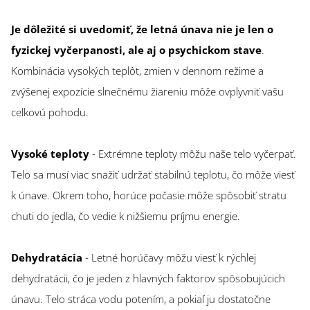
Je dôležité si uvedomiť, že letná únava nie je len o
fyzickej vyčerpanosti, ale aj o psychickom stave
.
Kombinácia vysokých teplôt, zmien v dennom režime a
zvýšenej expozície slnečnému žiareniu môže ovplyvniť vašu
celkovú pohodu.
Vysoké teploty
- Extrémne teploty môžu naše telo vyčerpať.
Telo sa musí viac snažiť udržať stabilnú teplotu, čo môže viesť
k únave. Okrem toho, horúce počasie môže spôsobiť stratu
chuti do jedla, čo vedie k nižšiemu príjmu energie.
Dehydratácia
- Letné horúčavy môžu viesť k rýchlej
dehydratácii, čo je jeden z hlavných faktorov spôsobujúcich
únavu. Telo stráca vodu potením, a pokiaľ ju dostatočne