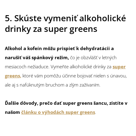
5. Skúste vymeniť alkoholické
drinky za super greens
Alkohol a kofeín môžu prispieť k dehydratácii a
narušiť váš spánkový režim,
čo je obzvlášť v letných
mesiacoch nežiaduce. Vymeňte alkoholické drinky za
super
greens,
ktoré vám pomôžu účinne bojovať nielen s únavou,
ale aj s nafúknutým bruchom a zlým zažívaním.
Ďalšie dôvody, prečo dať super greens šancu, zistíte v
našom
článku o výhodách super greens
.