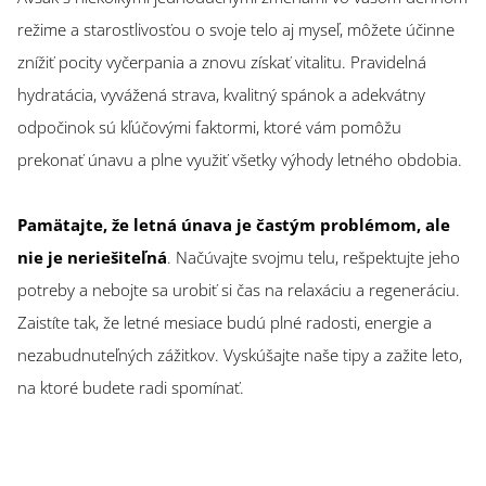
režime a starostlivosťou o svoje telo aj myseľ, môžete účinne
znížiť pocity vyčerpania a znovu získať vitalitu. Pravidelná
hydratácia, vyvážená strava, kvalitný spánok a adekvátny
odpočinok sú kľúčovými faktormi, ktoré vám pomôžu
prekonať únavu a plne využiť všetky výhody letného obdobia.
Pamätajte, že letná únava je častým problémom, ale
nie je neriešiteľná
. Načúvajte svojmu telu, rešpektujte jeho
potreby a nebojte sa urobiť si čas na relaxáciu a regeneráciu.
Zaistíte tak, že letné mesiace budú plné radosti, energie a
nezabudnuteľných zážitkov. Vyskúšajte naše tipy a zažite leto,
na ktoré budete radi spomínať.