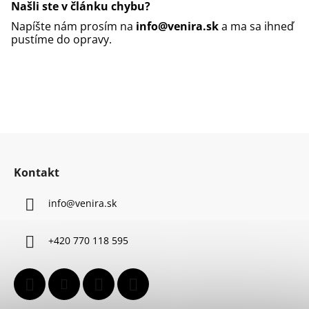
Našli ste v článku chybu?
Napíšte nám prosím na
info@venira.sk
a ma sa ihneď
pustíme do opravy.
Z
á
Kontakt
p
ä
info
@
venira.sk
t
i
+420 770 118 595
e