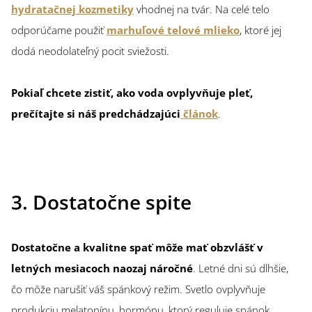
hydratačnej kozmetiky
vhodnej na tvár. Na celé telo
odporúčame použiť
marhuľové telové mlieko
, ktoré jej
dodá neodolateľný pocit sviežosti.
Pokiaľ chcete zistiť, ako voda ovplyvňuje pleť,
prečítajte si náš predchádzajúci
článok
.
3. Dostatočne spite
Dostatočne a kvalitne spať môže mať obzvlášť v
letných mesiacoch naozaj náročné
. Letné dni sú dlhšie,
čo môže narušiť váš spánkový režim. Svetlo ovplyvňuje
produkciu melatonínu, hormónu, ktorý reguluje spánok.