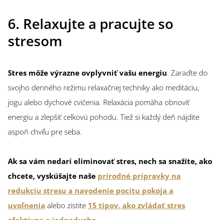
6. Relaxujte a pracujte so
stresom
Stres môže výrazne ovplyvniť vašu energiu
. Zaraďte do
svojho denného režimu relaxačnej techniky ako meditáciu,
jogu alebo dychové cvičenia. Relaxácia pomáha obnoviť
energiu a zlepšiť celkovú pohodu. Tiež si každý deň nájdite
aspoň chvíľu pre seba.
Ak sa vám nedarí eliminovať stres, nech sa snažíte, ako
chcete, vyskúšajte naše
prírodné prípravky na
redukciu stresu a navodenie pocitu pokoja a
uvoľnenia
alebo zistite
15 tipov, ako zvládať stres
efektívne a jednoducho
.