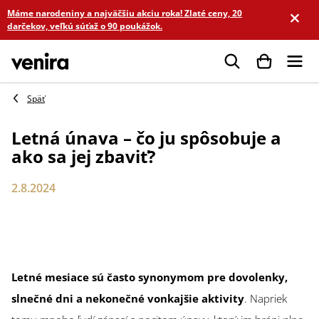
Prejsť
Máme narodeniny a najväčšiu akciu roka! Zlaté ceny, 20
na
darčekov, veľkú súťaž o 90 poukážok.
obsah
Hľadať
Letná únava – čo ju spôsobuje a
ako sa jej zbaviť?
2.8.2024
Letné mesiace sú často synonymom pre dovolenky,
slnečné dni a nekonečné vonkajšie aktivity
. Napriek