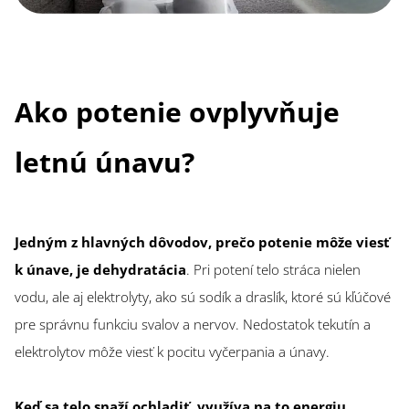
Ako potenie ovplyvňuje
letnú únavu?
Jedným z hlavných dôvodov, prečo potenie môže viesť
k únave, je dehydratácia
. Pri potení telo stráca nielen
vodu, ale aj elektrolyty, ako sú sodík a draslík, ktoré sú kľúčové
pre správnu funkciu svalov a nervov. Nedostatok tekutín a
elektrolytov môže viesť k pocitu vyčerpania a únavy.
Keď sa telo snaží ochladiť, využíva na to energiu
.