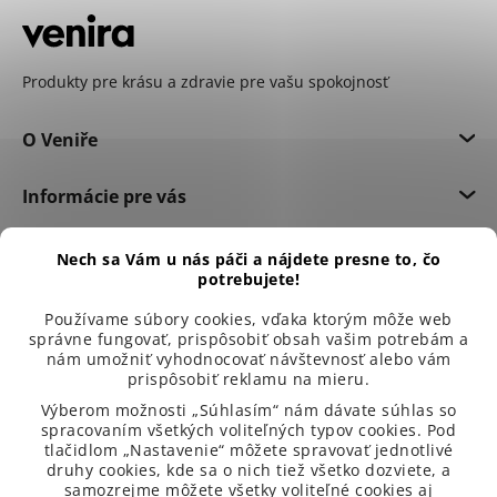
Produkty pre krásu a zdravie pre vašu spokojnosť
O Veniře
Informácie pre vás
Dôležité informácie
Nech sa Vám u nás páči a nájdete presne to, čo
potrebujete!
Používame súbory cookies, vďaka ktorým môže web
správne fungovať, prispôsobiť obsah vašim potrebám a
nám umožniť vyhodnocovať návštevnosť alebo vám
prispôsobiť reklamu na mieru.
Výberom možnosti „Súhlasím“ nám dávate súhlas so
spracovaním všetkých voliteľných typov cookies. Pod
tlačidlom „Nastavenie“ môžete spravovať jednotlivé
druhy cookies, kde sa o nich tiež všetko dozviete, a
samozrejme môžete všetky voliteľné cookies aj