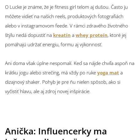
O Lucke je známe, že je fitness girl telom aj dušou. Často ju
môžete vidieť na našich reels, produktových fotografiách
alebo v instagramovom feede. V rámci zdravého životného
štýlu nedá dopustiť na
kreatín
a
whey proteín
, ktoré jej
pomáhajú udržať energiu, formu aj výkonnosť.
Ani doma však úplne nespomalí. Keď sa nájde chvíľa aspoň na
krátku jogu alebo strečing, má vždy po ruke
yoga mat
a
dizajnový shaker. Pohyb je pre ňu nielen spôsob, ako si
vyčistiť hlavu, ale aj zdroj novej inšpirácie.
Anička: Influencerky ma