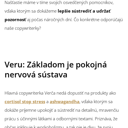
Našťastie máme v tíme svojich osvedčených pomocníkov,
vďaka ktorým sa dokážeme
lepšie sústrediť a udržať
pozornosť
aj počas náročných dní. Čo konkrétne odporúčajú
naše copywriterky?
Veru: Základom je pokojná
nervová sústava
Hlavná copywriterka Verča nedá dopustiť na produkty ako
cortisol stop stress
a
ashwagandha
, vďaka ktorým sa
dokáže príjemne upokojiť a sústrediť na detailnú, mravenčiu
prácu s účinnými látkami a odbornými textami. Priznáva, že
občas inklinuje k workoholizmu, a tak nie je divu, že svoju