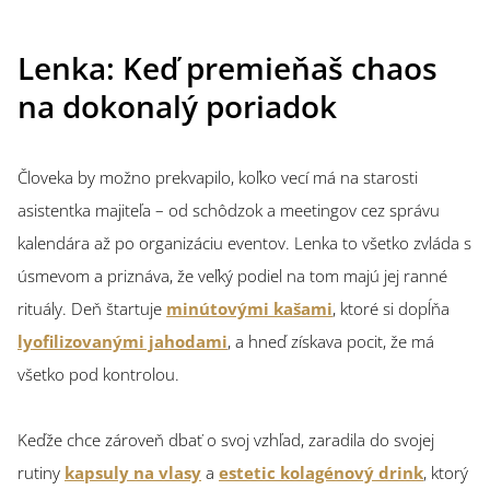
Lenka: Keď premieňaš chaos
na dokonalý poriadok
Človeka by možno prekvapilo, koľko vecí má na starosti
asistentka majiteľa – od schôdzok a meetingov cez správu
kalendára až po organizáciu eventov. Lenka to všetko zvláda s
úsmevom a priznáva, že veľký podiel na tom majú jej ranné
rituály. Deň štartuje
minútovými kašami
, ktoré si dopĺňa
lyofilizovanými jahodami
, a hneď získava pocit, že má
všetko pod kontrolou.
Keďže chce zároveň dbať o svoj vzhľad, zaradila do svojej
rutiny
kapsuly na vlasy
a
estetic kolagénový drink
, ktorý