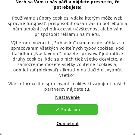
Nech sa Vám u nás páči a nájdete presne to, čo
potrebujete!
Používame súbory cookies, vďaka ktorým môže web
https://www.venira.sk
správne fungovať, prispôsobiť obsah vašim potrebám a
nám umožniť vyhodnocovať návštevnosť alebo vám
prispôsobiť reklamu na mieru.
Výberom možnosti „Súhlasím“ nám dávate súhlas so
spracovaním všetkých voliteľných typov cookies. Pod
tlačidlom „Nastavenie“ môžete spravovať jednotlivé
druhy cookies, kde sa o nich tiež všetko dozviete, a
samozrejme môžete všetky voliteľné cookies aj
Našli ste v článku chybu?
odmietnuť (blokovať) kliknutím na tlačidlo „Vypnúť
všetko“.
Viac informácií o spracovaní cookies či zapojení našich
Napíšte nám prosím na
info@venira.sk
a my sa ihneď
partnerov nájdete
tu
.
pustíme do opravy.
Nastavenie
Súhlasím
Odmietnuť