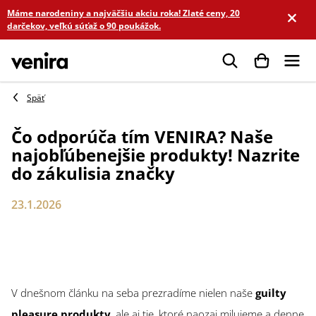
Prejsť
Máme narodeniny a najväčšiu akciu roka! Zlaté ceny, 20
na
darčekov, veľkú súťaž o 90 poukážok.
obsah
Hľadať
Čo odporúča tím VENIRA? Naše
najobľúbenejšie produkty! Nazrite
do zákulisia značky
23.1.2026
V dnešnom článku na seba prezradíme nielen naše
guilty
pleasure produkty
, ale aj tie, ktoré naozaj milujeme a denne