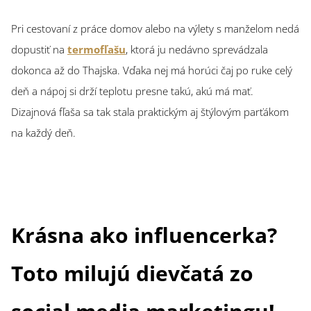
Pri cestovaní z práce domov alebo na výlety s manželom nedá
dopustiť na
termofľašu
, ktorá ju nedávno sprevádzala
dokonca až do Thajska. Vďaka nej má horúci čaj po ruke celý
deň a nápoj si drží teplotu presne takú, akú má mať.
Dizajnová fľaša sa tak stala praktickým aj štýlovým parťákom
na každý deň.
Krásna ako influencerka?
Toto milujú dievčatá zo