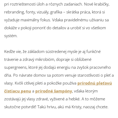
pri roztrieštenosti úloh a rôznych zadaniach. Nové krabičky,
rebranding, fonty, vizuály, grafika – skrátka práca, ktorá si
vyžaduje maximálny fokus. Vďaka pravidelnému užívaniu sa
dokáže v pokoji ponoriť do detailov a urobiť si vo všetkom
systém.
Keďže vie, že základom sústredenej mysle je aj funkčné
trávenie a zdravý mikrobióm, dopraje si obľúbené
supergreens, ktoré jej dodajú energiu na zvyšok pracovného
dňa. Po návrate domov sa potom venuje starostlivosti o pleť a
vlasy. Kvôli citlivej pleti a pokožke používa
prírodnú pleťovú
čistiacu penu
a
prírodné šampóny
, vďaka ktorým
zostávajú jej vlasy zdravé, vyživené a hebké. A to môžeme
skutočne potvrdiť! Takú hrivu, akú má Kristy, naozaj chcete.