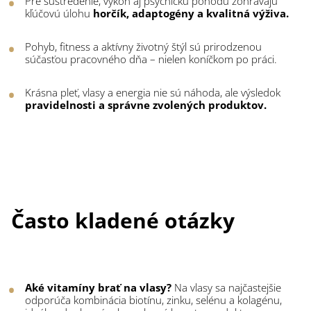
Pre sústredenie, výkon aj psychickú pohodu zohrávajú
kľúčovú úlohu
horčík, adaptogény a kvalitná výživa.
Pohyb, fitness a aktívny životný štýl sú prirodzenou
súčasťou pracovného dňa – nielen koníčkom po práci.
Krásna pleť, vlasy a energia nie sú náhoda, ale výsledok
pravidelnosti a správne zvolených produktov.
Často kladené otázky
Aké vitamíny brať na vlasy?
Na vlasy sa najčastejšie
odporúča kombinácia biotínu, zinku, selénu a kolagénu,