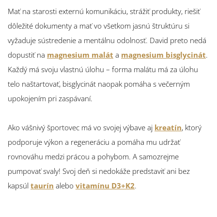
Mať na starosti externú komunikáciu, strážiť produkty, riešiť
dôležité dokumenty a mať vo všetkom jasnú štruktúru si
vyžaduje sústredenie a mentálnu odolnosť. David preto nedá
dopustiť na
magnesium malát
a
magnesium bisglycinát
.
Každý má svoju vlastnú úlohu – forma malátu má za úlohu
telo naštartovať, bisglycinát naopak pomáha s večerným
upokojením pri zaspávaní.
Ako vášnivý športovec má vo svojej výbave aj
kreatín
, ktorý
podporuje výkon a regeneráciu a pomáha mu udržať
rovnováhu medzi prácou a pohybom. A samozrejme
pumpovať svaly! Svoj deň si nedokáže predstaviť ani bez
kapsúl
taurín
alebo
vitamínu D3+K2
.