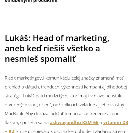
obľúbenými produktmi
.
Lukáš: Head of marketing,
aneb keď riešiš všetko a
nesmieš spomaliť
Riadiť marketingovú komunikáciu celej značky znamená mať
prehľad o dátach, trendoch, výkonnosti kampaní aj dlhodobej
stratégii. Lukáš patrí medzi tých, ktorí majú v hlave neustále
otvorených viac „okien“, než koľko ich zvládne aj jeho vlastný
MacBook. Aby dokázal udržať tempo a sústredenie aj pod
tlakom, spolieha sa na
ashwagandhu KSM-66
a
vitamín D3
+ K2
, ktoré prispievajú k psychickej pohode, zvládaniu stresu