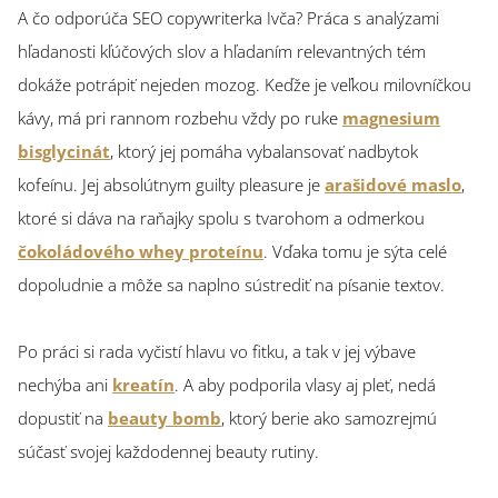
A čo odporúča SEO copywriterka Ivča? Práca s analýzami
hľadanosti kľúčových slov a hľadaním relevantných tém
dokáže potrápiť nejeden mozog. Keďže je veľkou milovníčkou
kávy, má pri rannom rozbehu vždy po ruke
magnesium
bisglycinát
, ktorý jej pomáha vybalansovať nadbytok
kofeínu. Jej absolútnym guilty pleasure je
arašidové maslo
,
ktoré si dáva na raňajky spolu s tvarohom a odmerkou
čokoládového whey proteínu
. Vďaka tomu je sýta celé
dopoludnie a môže sa naplno sústrediť na písanie textov.
Po práci si rada vyčistí hlavu vo fitku, a tak v jej výbave
nechýba ani
kreatín
. A aby podporila vlasy aj pleť, nedá
dopustiť na
beauty bomb
, ktorý berie ako samozrejmú
súčasť svojej každodennej beauty rutiny.