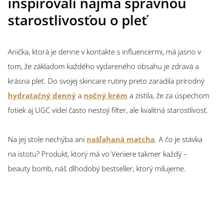
inšpirovali najmä správnou
starostlivosťou o pleť
Anička, ktorá je denne v kontakte s influencermi, má jasno v
tom, že základom každého vydareného obsahu je zdravá a
krásna pleť. Do svojej skincare rutiny preto zaradila prírodný
hydratačný denný
a
nočný krém
a zistila, že za úspechom
fotiek aj UGC videí často nestojí filter, ale kvalitná starostlivosť.
Na jej stole nechýba ani
našľahaná matcha
. A čo je stávka
na istotu? Produkt, ktorý má vo Veniere takmer každý –
beauty bomb, náš dlhodobý bestseller, ktorý milujeme.