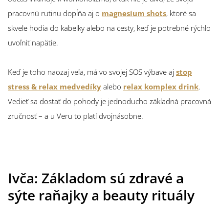
pracovnú rutinu dopĺňa aj o
magnesium shots
, ktoré sa
skvele hodia do kabelky alebo na cesty, keď je potrebné rýchlo
uvoľniť napätie.
Keď je toho naozaj veľa, má vo svojej SOS výbave aj
stop
stress & relax medvedíky
alebo
relax komplex drink
.
Vedieť sa dostať do pohody je jednoducho základná pracovná
zručnosť – a u Veru to platí dvojnásobne.
Ivča: Základom sú zdravé a
sýte raňajky a beauty rituály