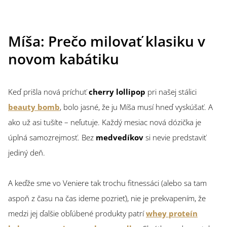
Míša: Prečo milovať klasiku v
novom kabátiku
Keď prišla nová príchuť
cherry lollipop
pri našej stálici
beauty bomb
, bolo jasné, že ju Míša musí hneď vyskúšať. A
ako už asi tušíte – neľutuje. Každý mesiac nová dózička je
úplná samozrejmosť. Bez
medvedíkov
si nevie predstaviť
jediný deň.
A keďže sme vo Veniere tak trochu fitnessáci (alebo sa tam
aspoň z času na čas ideme pozrieť), nie je prekvapením, že
medzi jej ďalšie obľúbené produkty patrí
whey proteín