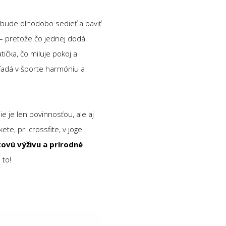
ti bude dlhodobo sedieť a baviť
– pretože čo jednej dodá
tička, čo miluje pokoj a
ľadá v športe harmóniu a
e je len povinnosťou, ale aj
ete, pri crossfite, v joge
ovú výživu a prírodné
 to!