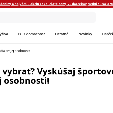
eniny a najväčšiu akciu roka! Zlaté ceny, 20 darčekov, veľkú súťaž o 9
ýživa
ECO domácnosť
Ostatné
Novinky
Darče
odľa svojej osobnosti!
i vybrať? Vyskúšaj športov
j osobnosti!