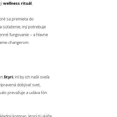
ný
wellness rituál
.
toré sa premieta do
 a súťaženie, iný potrebuje
denné fungovanie – a hlavne
m game-changerom.
len
štyri
, iní by ich našli oveľa
ripravená dobývať svet,
valo prevažuje a udáva tón
ákladný kompas, ktorý ti ukáže