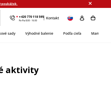
0 poukážok.
+420 770 118 595
Kontakt
Po-Pia 8:00 - 16:00
kové sady
Výhodné balenie
Podľa cieľa
MamaDomi
é aktivity