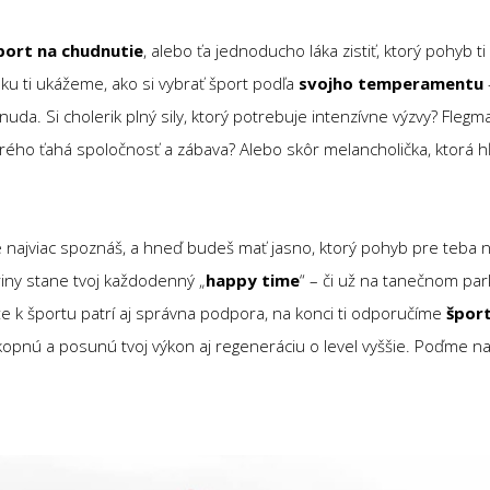
šport na chudnutie
, alebo ťa jednoducho láka zistiť, ktorý pohyb 
nku ti ukážeme, ako si vybrať šport podľa
svojho
temperamentu
da. Si cholerik plný sily, ktorý potrebuje intenzívne výzvy? Flegma
rého ťahá spoločnosť a zábava? Alebo skôr melancholička, ktorá h
e najviac spoznáš, a hneď budeš mať jasno, ktorý pohyb pre teba ni
iny stane tvoj každodenný „
happy time
“ – či už na tanečnom park
že k športu patrí aj správna podpora, na konci ti odporučíme
šport
akopnú a posunú tvoj výkon aj regeneráciu o level vyššie. Poďme na