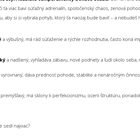
 či ťa viac baví súťažný adrenalín, spoločenský chaos, zenová pohod
u, aby si si vybrala pohyb, ktorý ťa naozaj bude baviť – a nebudeš h
ý
a výbušný, má rád súťaženie a rýchle rozhodnutia, často koná imp
ský
a nadšený, vyhľadáva zábavu, nové podnety a ľudí okolo seba, rý
 vyrovnaný, dáva prednosť pohode, stabilite a nenáročným činno
 premýšľavý, má sklony k perfekcionizmu, ocení štruktúru, poriadok
be sedí najviac?