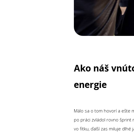
Ako náš vnút
energie
Málo sa o tom hovorí a ešte m
po práci zvládol rovno šprint 
vo fitku, ďalší zas miluje dlh