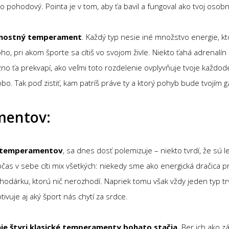
bo pohodový. Pointa je v tom, aby ťa bavil a fungoval ako tvoj osob
nostný temperament
. Každý typ nesie iné množstvo energie, k
oho, pri akom športe sa cítiš vo svojom živle. Niekto ťahá adrenalín
no ťa prekvapí, ako veľmi toto rozdelenie ovplyvňuje tvoje každo
odobo. Tak poď zistiť, kam patríš práve ty a ktorý pohyb bude tvojí
mentov:
temperamentov
, sa dnes dosť polemizuje – niekto tvrdí, že sú 
čas v sebe cíti mix všetkých: niekedy sme ako energická dračica p
dárku, ktorú nič nerozhodí. Napriek tomu však vždy jeden typ tr
vuje aj aký šport nás chytí za srdce.
e štyri klasické temperamenty bohato stačia
. Ber ich ako z