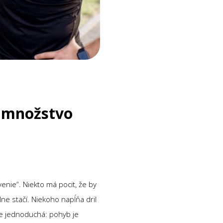
 množstvo
enie“. Niekto má pocit, že by
ne stačí. Niekoho napĺňa dril
 je jednoduchá: pohyb je