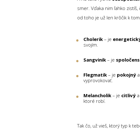
smer. Vďaka nim ľahko zistíš,
od toho je už len krôčik k tom
Cholerik
– je
energetick
svojím.
Sangvinik
– je
spoločen
Flegmatik
– je
pokojný
a
vyprovokovať.
Melancholik
– je
citlivý
a
ktoré robí.
Tak čo, už vieš, ktorý typ k te