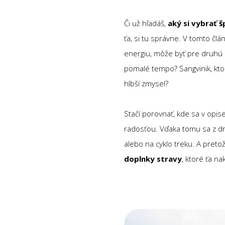
Či už hľadáš,
aký si vybrať 
ťa, si tu správne. V tomto člá
energiu, môže byť pre druhú nu
pomalé tempo? Sangvinik, kto
hlbší zmysel?
Stačí porovnať, kde sa v opis
radosťou. Vďaka tomu sa z dr
alebo na cyklo treku. A preto
doplnky stravy
, ktoré ťa n