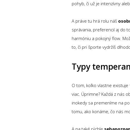
pohyb, či už je intenzívny ale
A práve tu hrá rolu náš
osob
správania, preferencií aj do t
harmóniu a pokojný flow. Mož
to, či pri športe vydržíš dlh
Typy tempera
O tom, koľko vlastne existuje
viac. Úprimne? Každá z nás ob
inokedy sa premeníme na poho
tomu, ako konáme, čo nás moti
A na také rýchle
sebapoznani