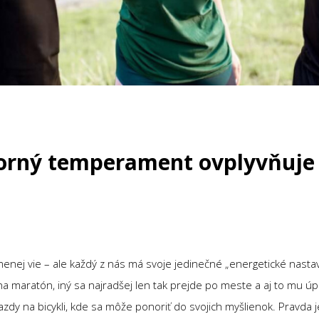
orný temperament ovplyvňuje
enej vie – ale každý z nás má svoje jedinečné „energetické nastav
na maratón, iný sa najradšej len tak prejde po meste a aj to mu úpl
é jazdy na bicykli, kde sa môže ponoriť do svojich myšlienok. Pravda