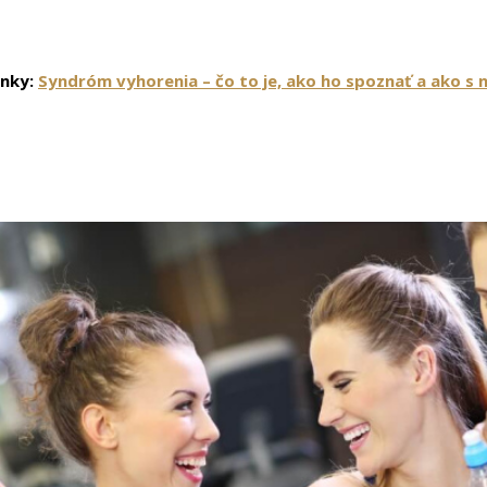
lánky:
Syndróm vyhorenia – čo to je, ako ho spoznať a ako s