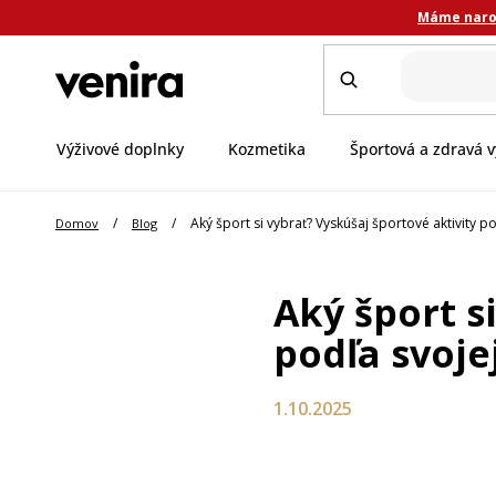
Prejsť
Máme narod
na
obsah
Výživové doplnky
Kozmetika
Športová a zdravá v
/
/
Aký šport si vybrať? Vyskúšaj športové aktivity p
Domov
Blog
Aký šport s
podľa svoje
1.10.2025