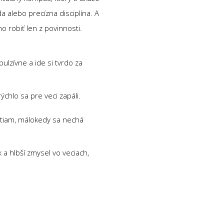
a alebo precízna disciplína. A
o robiť len z povinnosti.
ulzívne a ide si tvrdo za
chlo sa pre veci zapáli.
stiam, málokedy sa nechá
 a hlbší zmysel vo veciach,