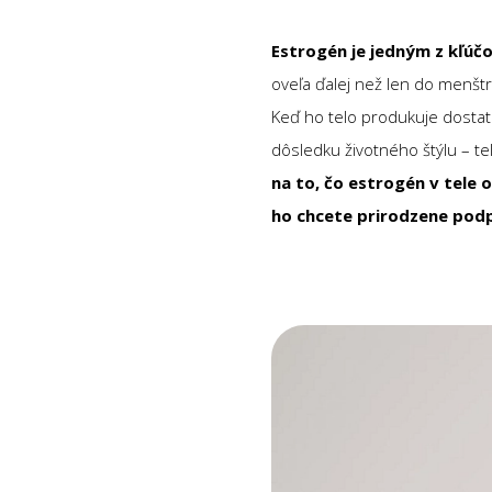
Estrogén je jedným z kľúč
oveľa ďalej než len do menštru
Keď ho telo produkuje dostat
dôsledku životného štýlu – tel
na to, čo estrogén v tele 
ho chcete prirodzene podp