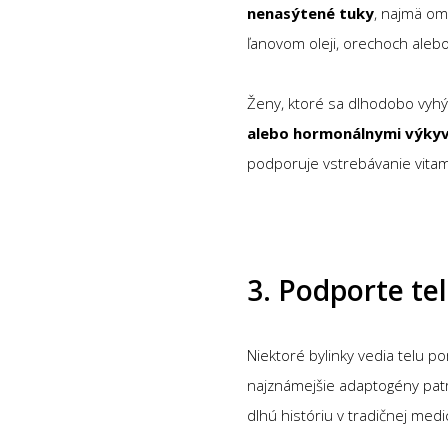
nenasýtené tuky
, najmä om
ľanovom oleji, orechoch alebo
Ženy, ktoré sa dlhodobo vyhý
alebo hormonálnymi výky
podporuje vstrebávanie vitam
3. Podporte t
Niektoré bylinky vedia telu p
najznámejšie adaptogény pat
dlhú históriu v tradičnej me