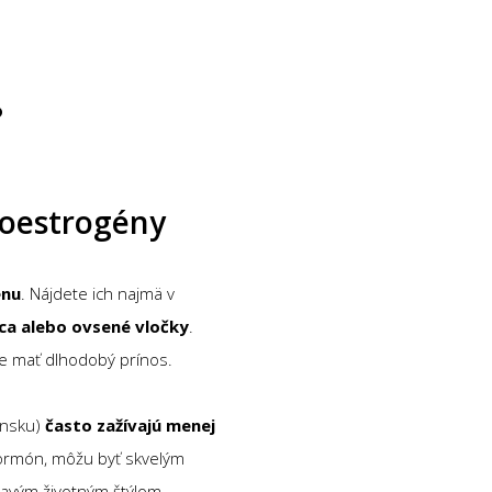
?
toestrogény
énu
. Nájdete ich najmä v
ica alebo ovsené vločky
.
že mať dlhodobý prínos.
onsku)
často zažívajú menej
hormón, môžu byť skvelým
avým životným štýlom.