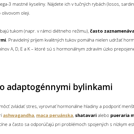
ega-3 mastné kyseliny. Nájdete ich v tučných rybách (losos, sardin
 olivovom oleji.
bajú tukom (napr. v rámci diétneho režimu),
často zaznamenáva
vmi
. Pravidelný príjem kvalitných tukov pomáha nielen udržať hor
ínov A, D, E a K – ktoré sú s hormonálnym zdravím úzko prepojen
elo adaptogénnymi bylinkami
omôcť zvládať stres, vyrovnať hormonálne hladiny a podporiť menš
rí
ashwagandha
,
maca peruánska
,
shatavari
alebo
pueraria m
dicíne a často sa odporúčajú pri problémoch spojených s nízkym e