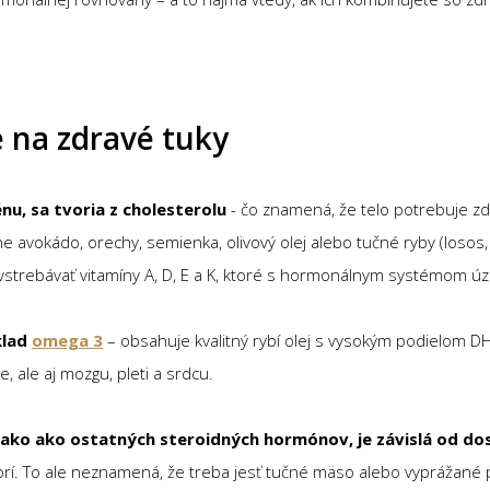
 na zdravé tuky
u, sa tvoria z cholesterolu
- čo znamená, že telo potrebuje zd
ne avokádo, orechy, semienka, olivový olej alebo tučné ryby (losos,
strebávať vitamíny A, D, E a K, ktoré s hormonálnym systémom úzk
klad
omega 3
– obsahuje kvalitný rybí olej s vysokým podielom DH
 ale aj mozgu, pleti a srdcu.
ako ako ostatných steroidných hormónov, je závislá od do
vorí. To ale neznamená, že treba jesť tučné mäso alebo vyprážané