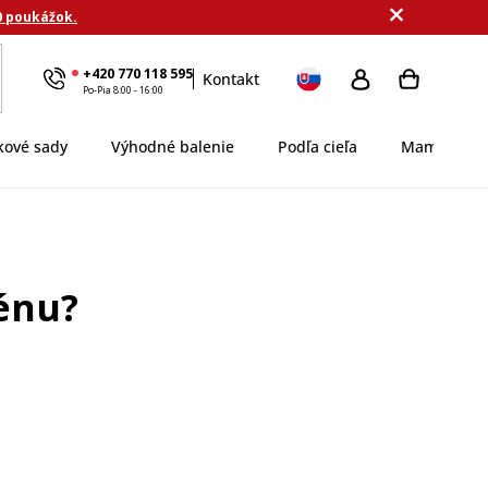
0 poukážok.
+420 770 118 595
Kontakt
Po-Pia 8:00 - 16:00
kové sady
Výhodné balenie
Podľa cieľa
MamaDomi
énu?