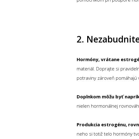
2. Nezabudnite
Hormóny, vrátane estrogén
materiál. Doprajte si pravidel
potraviny zároveň pomáhajú v
Doplnkom môžu byť naprí
nielen hormonálnej rovnováhe,
Produkcia estrogénu, rovn
neho si totiž telo hormóny t