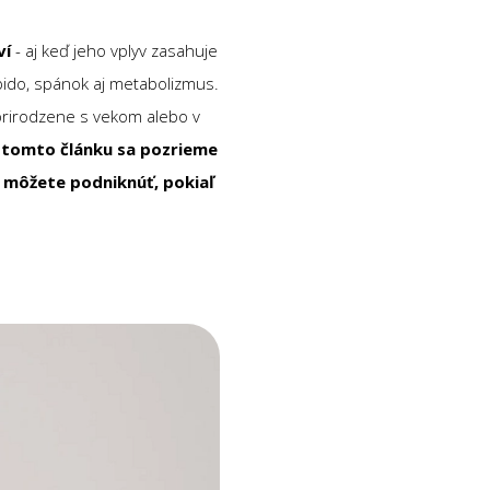
ví
- aj keď jeho vplyv zasahuje
ibido, spánok aj metabolizmus.
 prirodzene s vekom alebo v
 tomto článku sa pozrieme
y môžete podniknúť, pokiaľ