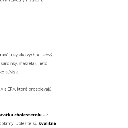
ravé tuky ako východiskový
 sardinky, makrela). Tieto
o súvisia.
A a EPA, ktoré prospievajú
statku cholesterolu
– z
 pokrmy. Dôležité sú
kvalitné