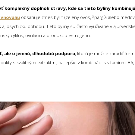
 komplexný doplnok stravy, kde sa tieto byliny kombinujú
ovnováhu
obsahuje zmes bylín (zelený ovos, špargľa alebo medovka
 aj psychickú pohodu. Tieto byliny sú často využívané v ajurvédskej
enský cyklus, ovuláciu a produkciu estrogénu.
sť, ale o jemnú, dlhodobú podporu
, ktorú je možné zaradiť for
odukty s kvalitnými extraktmi, najlepšie v kombinácii s vitamínmi B6,