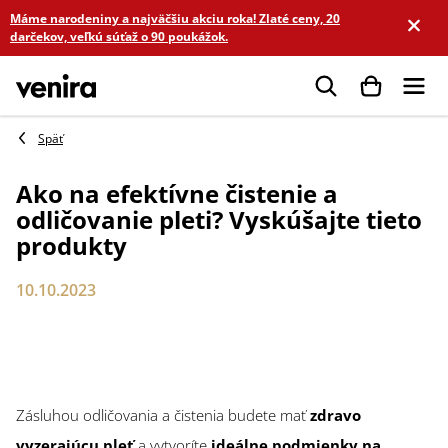
Prejsť
Máme narodeniny a najväčšiu akciu roka! Zlaté ceny, 20
na
darčekov, veľkú súťaž o 90 poukážok.
obsah
Hľadať
Ako na efektívne čistenie a
odličovanie pleti? Vyskúšajte tieto
produkty
10.10.2023
Zásluhou odličovania a čistenia budete mať
zdravo
vyzerajúcu pleť
a vytvoríte
ideálne podmienky na