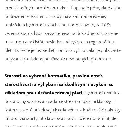
predišli bežným problémom, ako sú upchaté póry, akné alebo
podráždenie. Ranná rutina by mala zahŕňať očistenie,
tonizáciu a hydratáciu s ochranou pred slnkom, zatiaľ čo
večerná starostlivosť sa zameriava na dôkladné odstránenie
make-upu a nečistôt, nasledované výživou a regeneráciou
pleti. Dôležité je tiež vedieť, čomu sa vyhnúť, ako je príliš časté
umývanie pleti alebo používanie nevhodných produktov.
Starostlivo vybraná kozmetika, pravidelnosť v
starostlivosti a vyhýbaní sa škodlivým návykom sú
základom pre udržanie zdravej pleti
. Hydratácia zvnútra,
dostatočný spánok a zvládanie stresu sú ďalšími kľúčovými
faktormi, ktoré prispievajú k celkovému zdraviu vašej pokožky.
Pri dodržiavaní týchto krokov a tipov môžete dosiahnuť pleť,
ktorá je nielen krásna na pohľad, ale aj zdravá a odolná voči