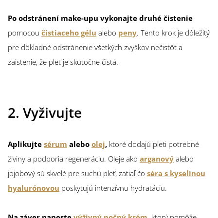
Po odstránení make-upu vykonajte druhé čistenie
pomocou
čistiaceho gélu
alebo
peny
. Tento krok je dôležitý
pre dôkladné odstránenie všetkých zvyškov nečistôt a
zaistenie, že pleť je skutočne čistá.
2. Vyživujte
Aplikujte
sérum
alebo
olej
,
ktoré dodajú pleti potrebné
živiny a podporia regeneráciu. Oleje ako
arganový
alebo
jojobový sú skvelé pre suchú pleť, zatiaľ čo
séra s kyselinou
hyalurónovou
poskytujú intenzívnu hydratáciu.
Na záver naneste
výživný nočný krém
,
ktorý pomôže