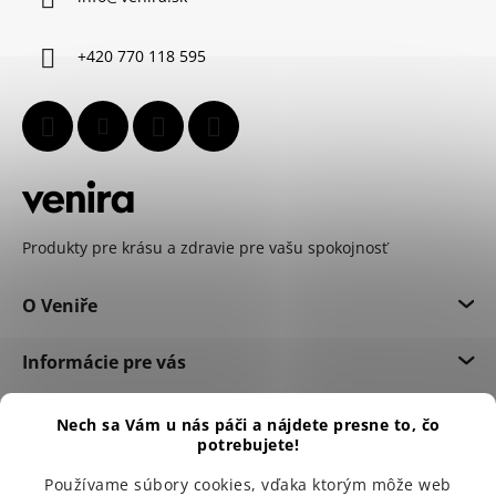
t
i
+420 770 118 595
e
Produkty pre krásu a zdravie pre vašu spokojnosť
O Veniře
Informácie pre vás
Dôležité informácie
Nech sa Vám u nás páči a nájdete presne to, čo
potrebujete!
Používame súbory cookies, vďaka ktorým môže web