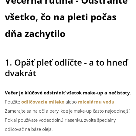
Večerná rutina - Odstráňte
všetko, čo na pleti počas
dňa zachytilo
1. Opäť pleť odlíčte - a to hneď
dvakrát
Večer je kľúčové odstrániť všetok make-up a nečistoty
.
Použite
odličovacie mlieko
alebo
micelárnu vodu
.
Zamerajte sa na oči a pery, kde je make-up často najodolnejší.
Pokiaľ používate vodeodolnú riasenku, zvoľte špeciálny
odličovač na báze oleja.