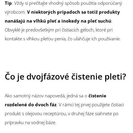
Tip
: Vždy si prečítajte vhodný spôsob použitia odporúčaný
výrobcom.
V niektorých prípadoch sa totiž produkty
nanášajú na vlhkú pleť a inokedy na pleť suchú
.
Obvyklé je predovšetkým pri čistiacich géloch, ktoré pri
kontakte s vlhkou pleťou penia, čo uľahčuje ich používanie.
Čo je dvojfázové čistenie pleti?
Ako samotný názov napovedá, jedná sa o
čistenie
rozdelené do dvoch fáz
. V rámci tej prvej použijete čistiaci
produkt s olejovou receptúrou, v druhej fáze siahnete po
prípravku na vodnej báze.