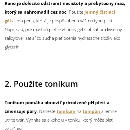
Ráno je dôležité odstrániť nečistoty a prebytočný maz,
ktorý sa nahromadil cez noc
. Použite
jemný čistiaci
gél
alebo penu, ktorá je prispôsobená vášmu typu pleti.
Napríklad, pre mastnú pleť je vhodný gél s obsahom kyseliny
salicylovej, zatiaľ čo suchá pleť ocenia hydratačné zložky ako
glycerín.
2. Použite tonikum
Tonikum pomáha obnoviť prirodzené pH pleti a
zmenšuje póry
. Naneste
tonikum
na
tampón
a jemne
utrite tvár. Vyhnite sa alkoholu v toniku, ktorý môže pleť
vysušovať.