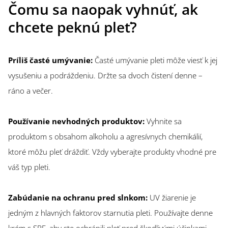
Čomu sa naopak vyhnúť, ak
chcete peknú pleť?
Príliš časté umývanie:
Časté umývanie pleti môže viesť k jej
vysušeniu a podráždeniu. Držte sa dvoch čistení denne –
ráno a večer.
Používanie nevhodných produktov:
Vyhnite sa
produktom s obsahom alkoholu a agresívnych chemikálií,
ktoré môžu pleť dráždiť. Vždy vyberajte produkty vhodné pre
váš typ pleti.
Zabúdanie na ochranu pred slnkom:
UV žiarenie je
jedným z hlavných faktorov starnutia pleti. Používajte denne
krém s SPF, aby ste ochránili pleť pred škodlivými účinkami