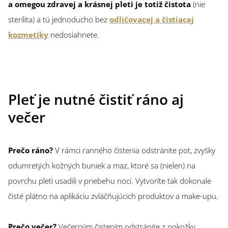
a omegou zdravej a krásnej pleti je totiž čistota
(nie
sterilita) a tú jednoducho bez
odličovacej a čistiacej
kozmetiky
nedosiahnete.
Pleť je nutné čistiť ráno aj
večer
Prečo ráno?
V rámci ranného čistenia odstránite pot, zvyšky
odumretých kožných buniek a maz, ktoré sa (nielen) na
povrchu pleti usadili v priebehu noci. Vytvoríte tak dokonale
čisté plátno na aplikáciu zvláčňujúcich produktov a make-upu.
Prečo večer?
Večerným čistením odstránite z pokožky