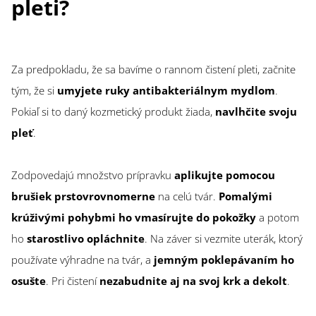
pleti?
Za predpokladu, že sa bavíme o rannom čistení pleti, začnite
tým, že si
umyjete ruky antibakteriálnym mydlom
.
Pokiaľ si to daný kozmetický produkt žiada,
navlhčite svoju
pleť
.
Zodpovedajú množstvo prípravku
aplikujte pomocou
brušiek prstov
rovnomerne
na celú tvár.
Pomalými
krúživými pohybmi ho vmasírujte do pokožky
a potom
ho
starostlivo opláchnite
. Na záver si vezmite uterák, ktorý
používate výhradne na tvár, a
jemným poklepávaním ho
osušte
. Pri čistení
nezabudnite aj na svoj krk a dekolt
.