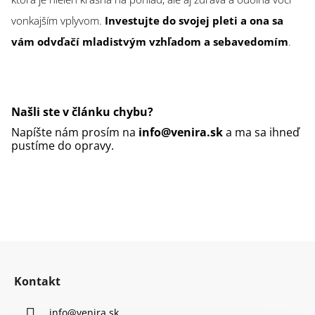
vonkajším vplyvom.
Investujte do svojej pleti a ona sa
vám odvďačí mladistvým vzhľadom a sebavedomím
.
Našli ste v článku chybu?
Napíšte nám prosím na
info@venira.sk
a ma sa ihneď
pustíme do opravy.
Z
á
Kontakt
p
ä
info
@
venira.sk