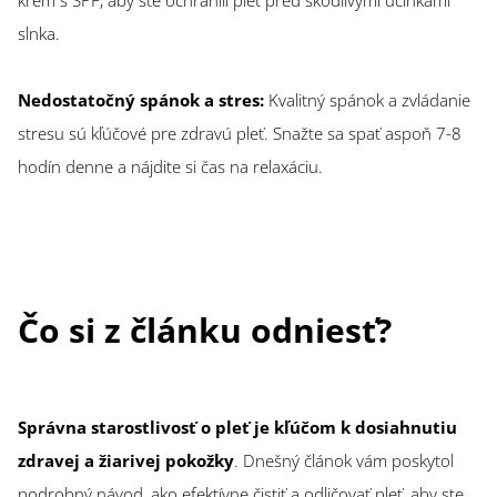
slnka.
Nedostatočný spánok a stres:
Kvalitný spánok a zvládanie
stresu sú kľúčové pre zdravú pleť. Snažte sa spať aspoň 7-8
hodín denne a nájdite si čas na relaxáciu.
Čo si z článku odniesť?
Správna starostlivosť o pleť je kľúčom k dosiahnutiu
zdravej a žiarivej pokožky
. Dnešný článok vám poskytol
podrobný návod, ako efektívne čistiť a odličovať pleť, aby ste