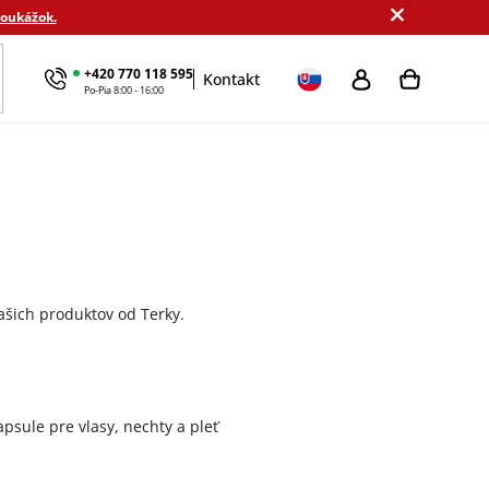
poukážok.
+420 770 118 595
Kontakt
kové sady
Výhodné balenie
Podľa cieľa
MamaDomi
Po-Pia 8:00 - 16:00
šich produktov od Terky.
psule pre vlasy, nechty a pleť