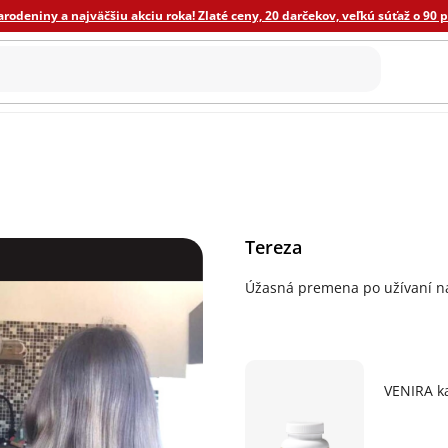
odeniny a najväčšiu akciu roka! Zlaté ceny, 20 darčekov, veľkú súťaž o 90 
ýživa
ECO domácnosť
Ostatné
Novinky
Darče
Tereza
Úžasná premena po užívaní na
VENIRA ka