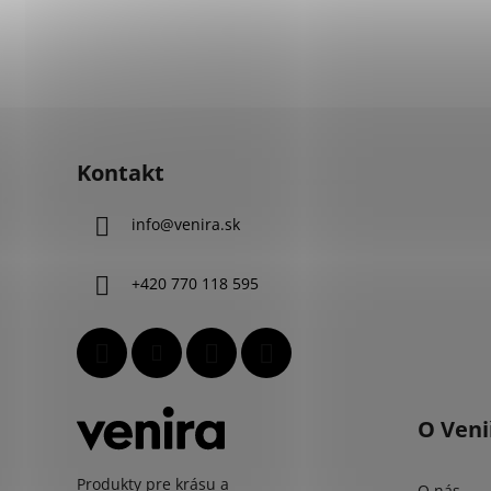
Z
á
Kontakt
p
ä
info
@
venira.sk
t
i
+420 770 118 595
e
O Veni
Produkty pre krásu a
O nás