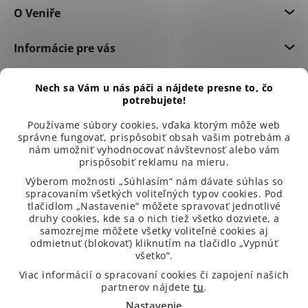
O Veniře
Informácie pre vás
Dôležité informácie
Nech sa Vám u nás páči a nájdete presne to, čo
potrebujete!
Používame súbory cookies, vďaka ktorým môže web
správne fungovať, prispôsobiť obsah vašim potrebám a
nám umožniť vyhodnocovať návštevnosť alebo vám
prispôsobiť reklamu na mieru.
Výberom možnosti „Súhlasím“ nám dávate súhlas so
spracovaním všetkých voliteľných typov cookies. Pod
tlačidlom „Nastavenie“ môžete spravovať jednotlivé
druhy cookies, kde sa o nich tiež všetko dozviete, a
samozrejme môžete všetky voliteľné cookies aj
odmietnuť (blokovať) kliknutím na tlačidlo „Vypnúť
všetko“.
99 % spokojených zákazníků
Viac informácií o spracovaní cookies či zapojení našich
partnerov nájdete
tu
.
Nastavenie