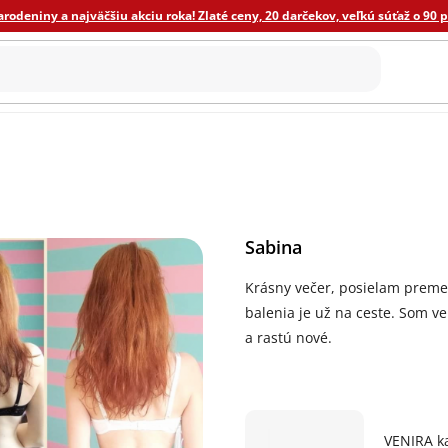
odeniny a najväčšiu akciu roka! Zlaté ceny, 20 darčekov, veľkú súťaž o 90 
ýživa
ECO domácnosť
Ostatné
Novinky
Darče
Sabina
Krásny večer, posielam preme
balenia je už na ceste. Som ve
a rastú nové.
VENIRA ka