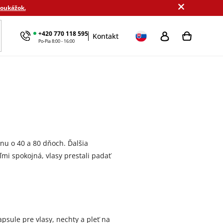
poukážok.
+420 770 118 595
Kontakt
kové sady
Výhodné balenie
Podľa cieľa
MamaDomi
Po-Pia 8:00 - 16:00
nu o 40 a 80 dňoch. Ďalšia
ľmi spokojná, vlasy prestali padať
psule pre vlasy, nechty a pleť na