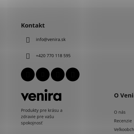
Z
á
Kontakt
p
ä
info
@
venira.sk
t
i
+420 770 118 595
e
O Veni
Produkty pre krásu a
O nás
zdravie pre vašu
Recenzie
spokojnosť
Veľkoobc