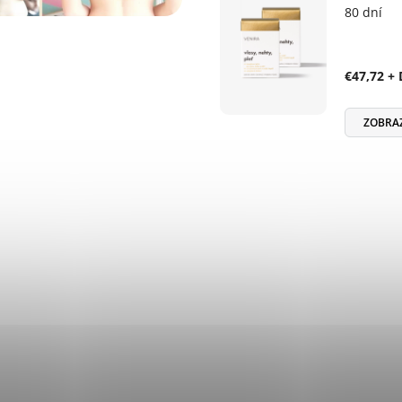
80 dní
€47,72 +
ZOBRA