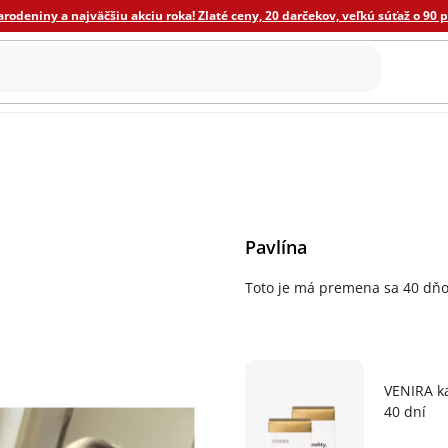
odeniny a najväčšiu akciu roka! Zlaté ceny, 20 darčekov, veľkú súťaž o 90 
ýživa
ECO domácnosť
Ostatné
Novinky
Darče
Pavlína
Toto je má premena sa 40 dň
VENIRA ka
40 dní