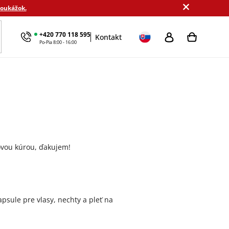
poukážok.
+420 770 118 595
Kontakt
kové sady
Výhodné balenie
Podľa cieľa
MamaDomi
Po-Pia 8:00 - 16:00
ovou kúrou, ďakujem!
psule pre vlasy, nechty a pleť na