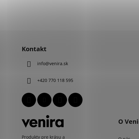
Z
á
Kontakt
p
ä
info
@
venira.sk
t
i
+420 770 118 595
e
O Veni
Produkty pre krásu a
O nás