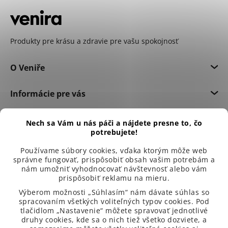
Produkty pre krásu a zdravie pre vašu spokojnosť
O Veniře
Informácie pre vás
Dôležité informácie
Nech sa Vám u nás páči a nájdete presne to, čo
potrebujete!
Používame súbory cookies, vďaka ktorým môže web
správne fungovať, prispôsobiť obsah vašim potrebám a
nám umožniť vyhodnocovať návštevnosť alebo vám
prispôsobiť reklamu na mieru.
Výberom možnosti „Súhlasím“ nám dávate súhlas so
spracovaním všetkých voliteľných typov cookies. Pod
tlačidlom „Nastavenie“ môžete spravovať jednotlivé
druhy cookies, kde sa o nich tiež všetko dozviete, a