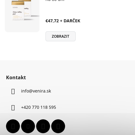
€47,72 + DARČEK
ZOBRAZIT
Z
á
Kontakt
p
ä
info
@
venira.sk
t
i
+420 770 118 595
e