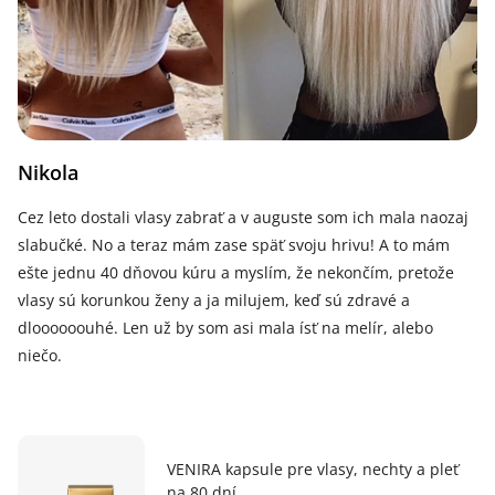
Nikola
Cez leto dostali vlasy zabrať a v auguste som ich mala naozaj
slabučké. No a teraz mám zase späť svoju hrivu! A to mám
ešte jednu 40 dňovou kúru a myslím, že nekončím, pretože
vlasy sú korunkou ženy a ja milujem, keď sú zdravé a
dloooooouhé. Len už by som asi mala ísť na melír, alebo
niečo.
VENIRA kapsule pre vlasy, nechty a pleť
na 80 dní