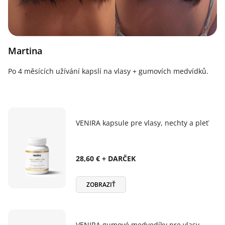
Martina
Po 4 měsících užívání kapslí na vlasy + gumovích medvídků.
VENIRA kapsule pre vlasy, nechty a pleť
28,60 € + DARČEK
ZOBRAZIŤ
VENIRA gumové medvedíky pre vlasy,