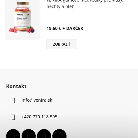
nechty a pleť
19,60 € + DARČEK
ZOBRAZIŤ
Z
á
Kontakt
p
ä
info
@
venira.sk
t
i
+420 770 118 595
e