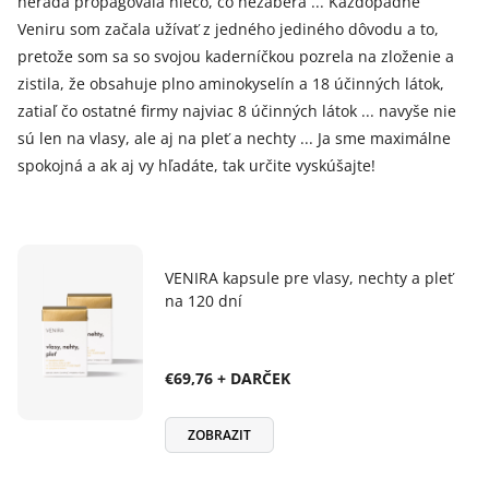
nerada propagovala niečo, čo nezaberá ... Každopádne
Veniru som začala užívať z jedného jediného dôvodu a to,
pretože som sa so svojou kaderníčkou pozrela na zloženie a
zistila, že obsahuje plno aminokyselín a 18 účinných látok,
zatiaľ čo ostatné firmy najviac 8 účinných látok ... navyše nie
sú len na vlasy, ale aj na pleť a nechty ... Ja sme maximálne
spokojná a ak aj vy hľadáte, tak určite vyskúšajte!
VENIRA kapsule pre vlasy, nechty a pleť
na 120 dní
€69,76 + DARČEK
ZOBRAZIT