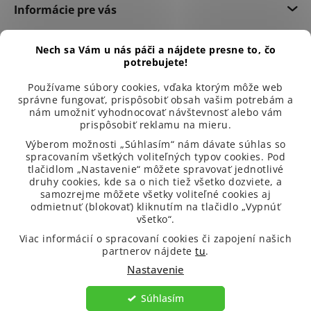
Informácie pre vás
Dôležité informácie
Nech sa Vám u nás páči a nájdete presne to, čo
potrebujete!
Používame súbory cookies, vďaka ktorým môže web
správne fungovať, prispôsobiť obsah vašim potrebám a
nám umožniť vyhodnocovať návštevnosť alebo vám
prispôsobiť reklamu na mieru.
Výberom možnosti „Súhlasím“ nám dávate súhlas so
spracovaním všetkých voliteľných typov cookies. Pod
tlačidlom „Nastavenie“ môžete spravovať jednotlivé
druhy cookies, kde sa o nich tiež všetko dozviete, a
samozrejme môžete všetky voliteľné cookies aj
odmietnuť (blokovať) kliknutím na tlačidlo „Vypnúť
všetko“.
99 % spokojených zákazníků
Viac informácií o spracovaní cookies či zapojení našich
partnerov nájdete
tu
.
Nastavenie
Súhlasím