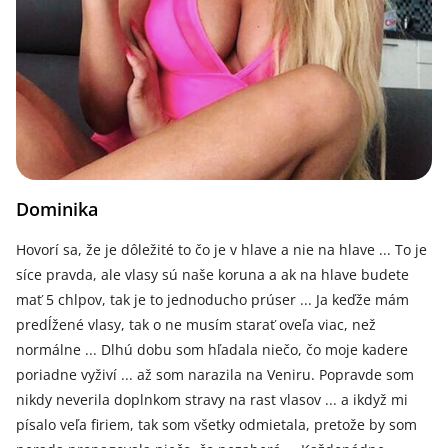
Dominika
Hovorí sa, že je dôležité to čo je v hlave a nie na hlave ... To je
síce pravda, ale vlasy sú naše koruna a ak na hlave budete
mať 5 chlpov, tak je to jednoducho prúser ... Ja keďže mám
predĺžené vlasy, tak o ne musím starať oveľa viac, než
normálne ... Dlhú dobu som hľadala niečo, čo moje kadere
poriadne vyživí ... až som narazila na Veniru. Popravde som
nikdy neverila doplnkom stravy na rast vlasov ... a ikdyž mi
písalo veľa firiem, tak som všetky odmietala, pretože by som