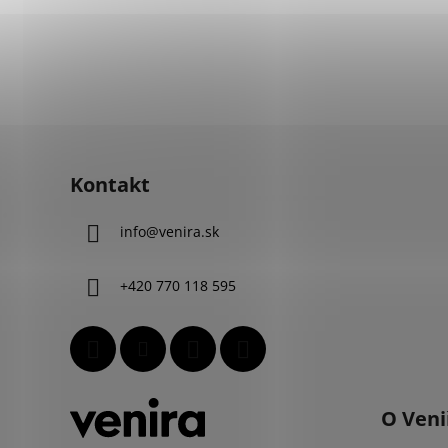
Z
á
Kontakt
p
ä
info
@
venira.sk
t
i
+420 770 118 595
e
O Veni