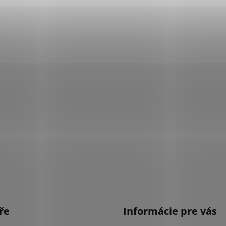
ře
Informácie pre vás