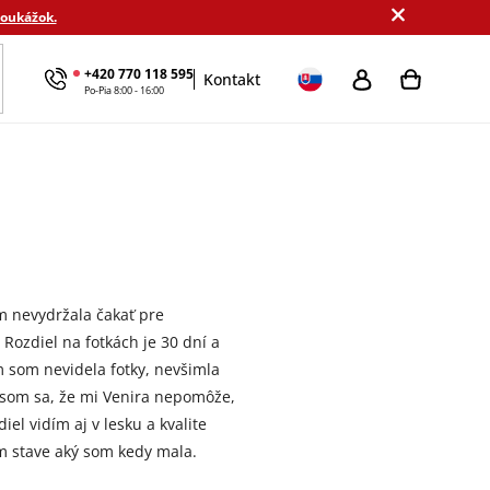
poukážok.
+420 770 118 595
Kontakt
kové sady
Výhodné balenie
Podľa cieľa
MamaDomi
Po-Pia 8:00 - 16:00
 nevydržala čakať pre
Rozdiel na fotkách je 30 dní a
som nevidela fotky, nevšimla
a som sa, že mi Venira nepomôže,
el vidím aj v lesku a kvalite
om stave aký som kedy mala.