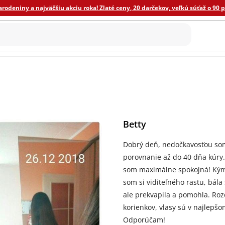
odeniny a najväčšiu akciu roka! Zlaté ceny, 20 darčekov, veľkú súťaž o 90 
ýživa
ECO domácnosť
Ostatné
Novinky
Darče
Betty
Dobrý deň, nedočkavosťou som
porovnanie až do 40 dňa kúry. 
som maximálne spokojná! Kým 
som si viditeľného rastu, bál
ale prekvapila a pomohla. Rozdi
korienkov, vlasy sú v najlepš
Odporúčam!