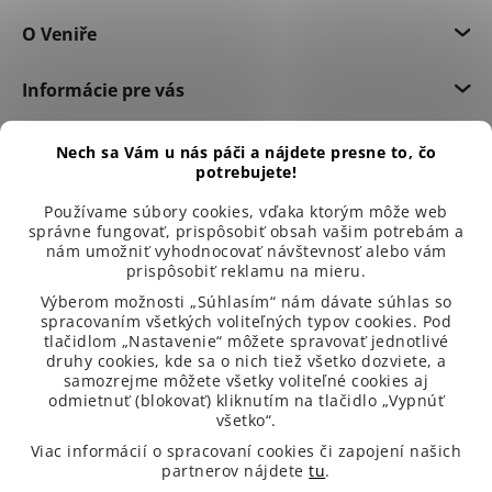
O Veniře
Informácie pre vás
Dôležité informácie
Nech sa Vám u nás páči a nájdete presne to, čo
potrebujete!
Používame súbory cookies, vďaka ktorým môže web
správne fungovať, prispôsobiť obsah vašim potrebám a
nám umožniť vyhodnocovať návštevnosť alebo vám
prispôsobiť reklamu na mieru.
Výberom možnosti „Súhlasím“ nám dávate súhlas so
spracovaním všetkých voliteľných typov cookies. Pod
tlačidlom „Nastavenie“ môžete spravovať jednotlivé
druhy cookies, kde sa o nich tiež všetko dozviete, a
samozrejme môžete všetky voliteľné cookies aj
odmietnuť (blokovať) kliknutím na tlačidlo „Vypnúť
všetko“.
99 % spokojených zákazníků
Viac informácií o spracovaní cookies či zapojení našich
partnerov nájdete
tu
.