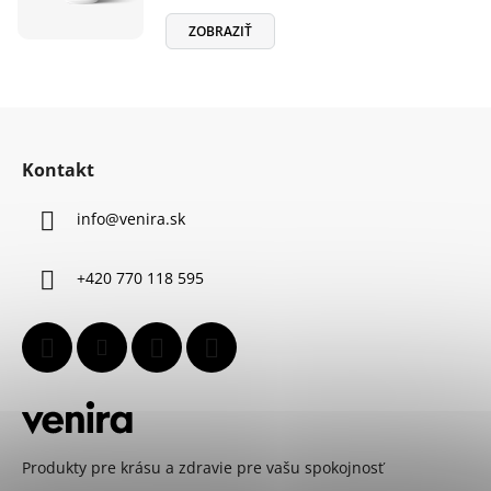
ZOBRAZIŤ
Z
á
Kontakt
p
ä
info
@
venira.sk
t
i
+420 770 118 595
e
Produkty pre krásu a zdravie pre vašu spokojnosť