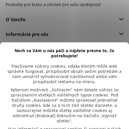
Produkty pre krásu a zdravie pre vašu spokojnosť
O Veniře
Informácie pre vás
Dôležité informácie
Nech sa Vám u nás páči a nájdete presne to, čo
potrebujete!
Používame súbory cookies, vďaka ktorým môže web
správne fungovať, prispôsobiť obsah vašim potrebám a
nám umožniť vyhodnocovať návštevnosť alebo vám
prispôsobiť reklamu na mieru.
Výberom možnosti „Súhlasím“ nám dávate súhlas so
spracovaním všetkých voliteľných typov cookies. Pod
tlačidlom „Nastavenie“ môžete spravovať jednotlivé
druhy cookies, kde sa o nich tiež všetko dozviete, a
samozrejme môžete všetky voliteľné cookies aj
odmietnuť (blokovať) kliknutím na tlačidlo „Vypnúť
všetko“.
99 % spokojených zákazníků