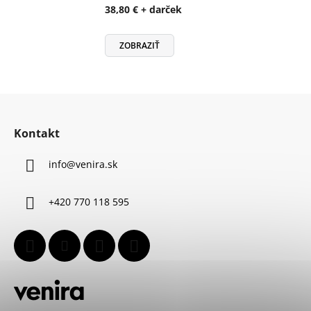
38,80 € + darček
ZOBRAZIŤ
Z
á
Kontakt
p
ä
info
@
venira.sk
t
i
+420 770 118 595
e