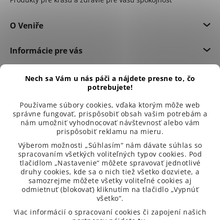
O Veniře
Informácie pre vás
Dôležité informácie
Nech sa Vám u nás páči a nájdete presne to, čo
potrebujete!
Používame súbory cookies, vďaka ktorým môže web
správne fungovať, prispôsobiť obsah vašim potrebám a
nám umožniť vyhodnocovať návštevnosť alebo vám
prispôsobiť reklamu na mieru.
Výberom možnosti „Súhlasím“ nám dávate súhlas so
spracovaním všetkých voliteľných typov cookies. Pod
tlačidlom „Nastavenie“ môžete spravovať jednotlivé
druhy cookies, kde sa o nich tiež všetko dozviete, a
samozrejme môžete všetky voliteľné cookies aj
odmietnuť (blokovať) kliknutím na tlačidlo „Vypnúť
všetko“.
99 % spokojených zákazníků
Viac informácií o spracovaní cookies či zapojení našich