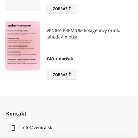
ZOBRAZIŤ
VENIRA PREMIUM kolagénový drink,
jahoda-limetka
€40 + darček
ZOBRAZIŤ
Z
á
Kontakt
p
ä
info
@
venira.sk
t