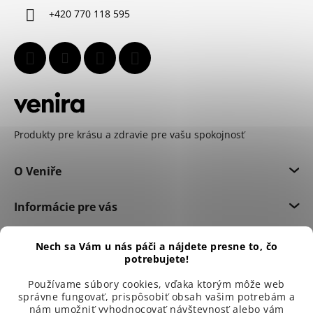
i
+420 770 118 595
e
Produkty pre krásu a zdravie pre vašu spokojnosť
O Veniře
Informácie pre vás
Dôležité informácie
Nech sa Vám u nás páči a nájdete presne to, čo
potrebujete!
Používame súbory cookies, vďaka ktorým môže web
správne fungovať, prispôsobiť obsah vašim potrebám a
nám umožniť vyhodnocovať návštevnosť alebo vám