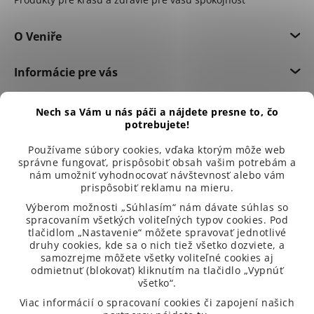
O Veniře
Informácie pre vás
Dôležité informácie
Nech sa Vám u nás páči a nájdete presne to, čo
potrebujete!
Používame súbory cookies, vďaka ktorým môže web
správne fungovať, prispôsobiť obsah vašim potrebám a
nám umožniť vyhodnocovať návštevnosť alebo vám
prispôsobiť reklamu na mieru.
Výberom možnosti „Súhlasím“ nám dávate súhlas so
spracovaním všetkých voliteľných typov cookies. Pod
tlačidlom „Nastavenie“ môžete spravovať jednotlivé
druhy cookies, kde sa o nich tiež všetko dozviete, a
samozrejme môžete všetky voliteľné cookies aj
odmietnuť (blokovať) kliknutím na tlačidlo „Vypnúť
všetko“.
99 % spokojených zákazníků
Viac informácií o spracovaní cookies či zapojení našich